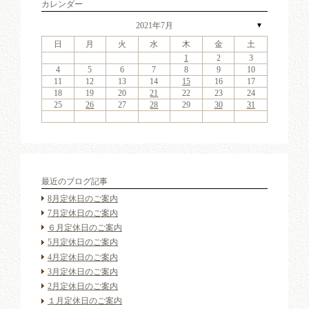
カレンダー
2021年7月
▼
日
月
火
水
木
金
土
4
6
2
4
7
3
6
1
4
6
2
5
7
3
5
1
1
4
7
2
5
7
3
6
1
4
6
2
3
6
2
4
7
2
3
6
1
4
4
7
3
5
1
3
6
2
4
7
2
5
5
1
4
2
4
7
5
1
3
6
5
7
3
5
1
4
6
2
4
7
1
4
7
2
5
7
3
6
1
4
6
2
2
5
1
3
6
1
4
7
2
5
7
3
3
6
2
4
7
2
5
1
3
6
1
4
4
7
3
5
1
3
6
2
4
7
2
5
6
2
5
7
3
5
1
1
2
3
11
13
11
14
10
13
11
13
12
14
10
12
11
14
12
14
10
13
11
13
10
13
11
14
10
13
11
11
14
10
12
10
13
11
14
12
12
11
11
14
12
10
13
12
14
10
12
11
13
11
14
11
14
12
14
10
13
11
13
12
10
13
11
14
12
14
10
10
13
11
14
12
10
13
11
11
14
10
12
10
13
11
14
12
13
12
14
10
12
9
8
9
8
8
9
8
9
9
9
8
8
9
9
8
9
8
8
9
8
9
8
9
9
8
8
9
9
9
8
8
8
9
9
9
8
4
5
6
7
8
9
10
18
20
16
18
21
17
20
15
18
20
16
19
21
17
19
15
15
18
21
16
19
21
17
20
15
18
20
16
17
20
16
18
21
16
17
20
15
18
18
21
17
19
15
17
20
16
18
21
16
19
19
15
18
16
18
21
19
15
17
20
19
21
17
19
15
18
20
16
18
21
15
18
21
16
19
21
17
20
15
18
20
16
16
19
15
17
20
15
18
21
16
19
21
17
17
20
16
18
21
16
19
15
17
20
15
18
18
21
17
19
15
17
20
16
18
21
16
19
20
16
19
21
17
19
15
11
12
13
14
15
16
17
25
27
23
25
28
24
27
22
25
27
23
26
28
24
26
22
22
25
28
23
26
28
24
27
22
25
27
23
24
27
23
25
28
23
24
27
22
25
25
28
24
26
22
24
27
23
25
28
23
26
26
22
25
23
25
28
26
22
24
27
26
28
24
26
22
25
27
23
25
28
22
25
28
23
26
28
24
27
22
25
27
23
23
26
22
24
27
22
25
28
23
26
28
24
24
27
23
25
28
23
26
22
24
27
22
25
25
28
24
26
22
24
27
23
25
28
23
26
27
23
26
28
24
26
22
18
19
20
21
22
23
24
30
31
29
30
31
29
30
31
29
30
30
30
29
31
29
30
30
29
30
29
31
29
30
29
30
31
29
30
29
29
30
31
30
30
29
29
31
29
30
30
30
31
29
25
26
27
28
29
30
31
最近のブログ記事
8月定休日のご案内
7月定休日のご案内
６月定休日のご案内
5月定休日のご案内
4月定休日のご案内
3月定休日のご案内
2月定休日のご案内
１月定休日のご案内