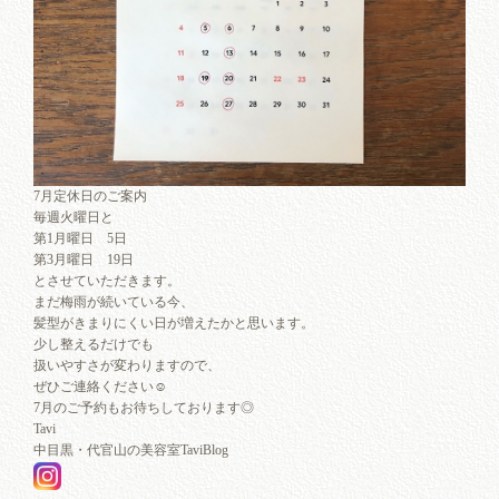
7月定休日のご案内
毎週火曜日と
第1月曜日 5日
第3月曜日 19日
とさせていただきます。
まだ梅雨が続いている今、
髪型がきまりにくい日が増えたかと思います。
少し整えるだけでも
扱いやすさが変わりますので、
ぜひご連絡ください☺︎
7月のご予約もお待ちしております◎
Tavi
中目黒・代官山の美容室TaviBlog