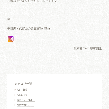
ご来店を心よりお待ちしております☺︎
RUI
中目黒・代官山の美容室TaviBlog
投稿者 Tavi |
記事URL
カテゴリ一覧
Ai
（160）
Aiko
（0）
BLOG
（561）
NOZOE
（0）