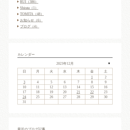
RUI
（386）
Shirata
（1）
TOMITA
（48）
お知らせ
（6）
ブログ
（4）
カレンダー
2023年12月
▼
日
月
火
水
木
金
土
4
6
2
4
7
3
6
1
4
6
2
5
7
3
5
1
1
4
7
2
5
7
3
6
1
4
6
2
3
6
4
7
2
3
6
1
4
4
7
3
5
1
3
6
2
4
7
2
5
5
1
4
2
4
7
3
5
1
3
6
5
7
3
5
1
4
6
2
4
7
1
4
7
2
5
7
3
6
1
4
6
2
2
5
1
3
6
1
4
7
2
5
7
3
3
6
2
4
7
2
5
1
3
6
1
4
4
7
3
5
1
3
6
2
4
7
2
5
6
2
5
7
3
5
1
1
2
11
13
11
14
10
13
11
13
12
14
10
12
11
14
12
14
10
13
11
13
10
13
11
14
10
13
11
11
14
10
12
10
13
11
14
12
12
11
11
14
10
12
10
13
12
14
10
12
11
13
11
14
11
14
12
14
10
13
11
13
12
10
13
11
14
12
14
10
10
13
11
14
12
10
13
11
11
14
10
12
10
13
11
14
12
13
12
14
10
12
9
8
9
8
8
9
8
9
9
8
8
9
9
8
9
8
8
9
8
9
8
9
9
8
8
9
9
9
8
8
8
9
9
9
8
3
4
5
6
7
8
9
18
20
16
18
21
17
20
15
18
20
16
19
21
17
19
15
15
18
21
16
19
21
17
20
15
18
20
16
17
20
18
21
16
17
20
15
18
18
21
17
19
15
17
20
16
18
21
16
19
19
15
18
16
18
21
17
19
15
17
20
19
21
17
19
15
18
20
16
18
21
15
18
21
16
19
21
17
20
15
18
20
16
16
19
15
17
20
15
18
21
16
19
21
17
17
20
16
18
21
16
19
15
17
20
15
18
18
21
17
19
15
17
20
16
18
21
16
19
20
16
19
21
17
19
15
10
11
12
13
14
15
16
25
27
23
25
28
24
27
22
25
27
23
26
28
24
26
22
22
25
28
23
26
28
24
27
22
25
27
23
24
27
25
28
23
24
27
22
25
25
28
24
26
22
24
27
23
25
28
23
26
26
22
25
23
25
28
24
26
22
24
27
26
28
24
26
22
25
27
23
25
28
22
25
28
23
26
28
24
27
22
25
27
23
23
26
22
24
27
22
25
28
23
26
28
24
24
27
23
25
28
23
26
22
24
27
22
25
25
28
24
26
22
24
27
23
25
28
23
26
27
23
26
28
24
26
22
17
18
19
20
21
22
23
30
31
29
30
31
29
30
31
29
30
30
29
31
29
30
30
29
30
31
29
31
29
30
29
30
31
29
30
29
29
30
31
30
30
29
29
31
29
30
30
30
31
29
24
25
26
27
28
29
30
31
最近のブログ記事