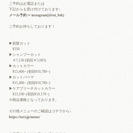
ご予約はお電話または
下記からも受け付けております↓
or
メール予約
instagram(@rui_htk)
ご予約お待ちしております！
▶︎前髪カット
¥550
▶︎シャンプーカット
￥7,150 (初回￥5,005)
▶︎カットカラー
¥15,400~ (初回¥10,780~)
▶︎カットパーマ
¥15,400~ (初回¥10,780~)
▶︎ケアブリーチカットカラー
¥23,100~(初回¥16,170~)
※税込価格となっております。
その他メニューのご確認はコチラから↓
https://tavi.jp/menu/