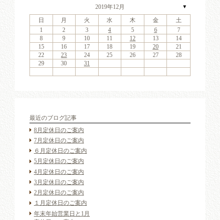
2019年12月
▼
日
月
火
水
木
金
土
4
6
2
4
7
3
6
1
4
6
2
5
7
3
5
1
1
4
7
2
5
7
3
6
1
4
6
2
3
6
2
4
7
2
3
6
1
4
4
7
3
5
1
3
6
2
4
7
2
5
5
1
4
2
4
7
3
5
1
3
6
5
7
3
5
1
4
6
2
4
7
1
4
2
5
7
3
6
1
4
6
2
2
5
1
3
6
1
4
7
2
5
7
3
3
6
2
4
7
2
5
1
3
6
1
4
4
7
3
5
1
3
6
2
4
7
2
5
6
2
5
7
3
5
1
1
2
3
4
5
6
7
11
13
11
14
10
13
11
13
12
14
10
12
11
14
12
14
10
13
11
13
10
13
11
14
10
13
11
11
14
10
12
10
13
11
14
12
12
11
11
14
10
12
10
13
12
14
10
12
11
13
11
14
11
12
14
10
13
11
13
12
10
13
11
14
12
14
10
10
13
11
14
12
10
13
11
11
14
10
12
10
13
11
14
12
13
12
14
10
12
9
8
9
8
8
9
8
9
9
9
8
8
9
9
8
9
8
8
9
8
9
8
9
9
8
8
9
9
9
8
8
8
9
9
9
8
8
9
10
11
12
13
14
18
20
16
18
21
17
20
15
18
20
16
19
21
17
19
15
15
18
21
16
19
21
17
20
15
18
20
16
17
20
16
18
21
16
17
20
15
18
18
21
17
19
15
17
20
16
18
21
16
19
19
15
18
16
18
21
17
19
15
17
20
19
21
17
19
15
18
20
16
18
21
15
18
16
19
21
17
20
15
18
20
16
16
19
15
17
20
15
18
21
16
19
21
17
17
20
16
18
21
16
19
15
17
20
15
18
18
21
17
19
15
17
20
16
18
21
16
19
20
16
19
21
17
19
15
15
16
17
18
19
20
21
25
27
23
25
28
24
27
22
25
27
23
26
28
24
26
22
22
25
28
23
26
28
24
27
22
25
27
23
24
27
23
25
28
23
24
27
22
25
25
28
24
26
22
24
27
23
25
28
23
26
26
22
25
23
25
28
24
26
22
24
27
26
28
24
26
22
25
27
23
25
28
22
25
23
26
28
24
27
22
25
27
23
23
26
22
24
27
22
25
28
23
26
28
24
24
27
23
25
28
23
26
22
24
27
22
25
25
28
24
26
22
24
27
23
25
28
23
26
27
23
26
28
24
26
22
22
23
24
25
26
27
28
30
31
29
30
31
29
30
31
29
30
30
30
29
31
29
30
30
29
30
31
29
31
29
30
29
30
31
29
30
29
29
30
31
30
30
29
29
31
29
30
30
30
31
29
29
30
31
最近のブログ記事
8月定休日のご案内
7月定休日のご案内
６月定休日のご案内
5月定休日のご案内
4月定休日のご案内
3月定休日のご案内
2月定休日のご案内
１月定休日のご案内
年末年始営業日と1月