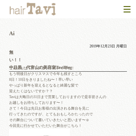
Ai
2019年12月23日 月曜日
無
い！
中目黒・代官山の美容室TaviBlog
こんにちは！アシスタントのアイです！
もう明後日がクリスマスで今年も残すところ
8日！10日をきりましたね〜！早い早い
やっぱり新年を迎えるとなると綺麗な髪で
迎えたくはないですか？？
Taviは大晦日の31日まで営業しておりますので是非皆さんの
お越しをお待ちしております〜！
さて！今日は先日お客様の出演される舞台を見に
行ってきたのですが、とてもおもしろかたったので
その舞台について書いていきたいと思います〜☺︎
今回見に行かせていただいた舞台がこちら！