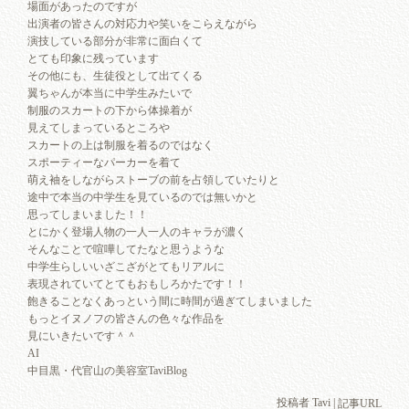
場面があったのですが
出演者の皆さんの対応力や笑いをこらえながら
演技している部分が非常に面白くて
とても印象に残っています
その他にも、生徒役として出てくる
翼ちゃんが本当に中学生みたいで
制服のスカートの下から体操着が
見えてしまっているところや
スカートの上は制服を着るのではなく
スポーティーなパーカーを着て
萌え袖をしながらストーブの前を占領していたりと
途中で本当の中学生を見ているのでは無いかと
思ってしまいました！！
とにかく登場人物の一人一人のキャラが濃く
そんなことで喧嘩してたなと思うような
中学生らしいいざこざがとてもリアルに
表現されていてとてもおもしろかたです！！
飽きることなくあっという間に時間が過ぎてしまいました
もっとイヌノフの皆さんの色々な作品を
見にいきたいです＾＾
AI
中目黒・代官山の美容室TaviBlog
投稿者 Tavi |
記事URL