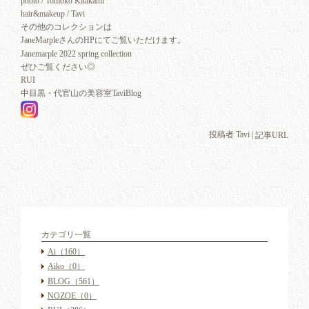
photo / Tomoko Kitakami
hair&makeup / Tavi
その他のコレクションは
JaneMarpleさんのHPにてご覧いただけます。
Janemarple 2022 spring collection
ぜひご覧ください◎
RUI
中目黒・代官山の美容室TaviBlog
投稿者 Tavi |
記事URL
カテゴリ一覧
Ai
（160）
Aiko
（0）
BLOG
（561）
NOZOE
（0）