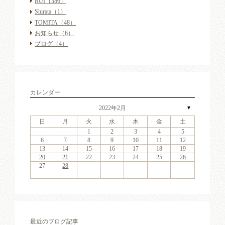
RUI
（386）
Shirata
（1）
TOMITA
（48）
お知らせ
（6）
ブログ
（4）
カレンダー
2022年2月
▼
日
月
火
水
木
金
土
4
6
2
4
7
3
6
1
4
6
2
5
7
3
5
1
1
4
7
2
5
7
3
6
1
4
6
2
3
6
2
4
7
2
3
6
1
4
4
7
3
5
1
3
6
2
4
7
2
5
1
4
2
4
7
3
5
1
3
6
5
7
3
5
1
4
6
2
4
7
1
4
7
2
5
7
3
6
1
4
6
2
2
5
1
3
6
1
4
7
2
5
7
3
3
6
2
4
7
2
5
1
3
6
1
4
4
7
3
5
1
3
6
2
4
7
2
5
6
2
5
7
3
5
1
1
2
3
4
5
11
13
11
14
10
13
11
13
12
14
10
12
11
14
12
14
10
13
11
13
10
13
11
14
10
13
11
11
14
10
12
10
13
11
14
12
11
11
14
10
12
10
13
12
14
10
12
11
13
11
14
11
14
12
14
10
13
11
13
12
10
13
11
14
12
14
10
10
13
11
14
12
10
13
11
11
14
10
12
10
13
11
14
12
13
12
14
10
12
9
8
9
8
8
9
8
9
9
9
8
8
9
9
8
9
8
8
9
8
9
8
9
9
8
8
9
9
9
8
8
8
9
9
9
8
6
7
8
9
10
11
12
18
20
16
18
21
17
20
15
18
20
16
19
21
17
19
15
15
18
21
16
19
21
17
20
15
18
20
16
17
20
16
18
21
16
17
20
15
18
18
21
17
19
15
17
20
16
18
21
16
19
15
18
16
18
21
17
19
15
17
20
19
21
17
19
15
18
20
16
18
21
15
18
21
16
19
21
17
20
15
18
20
16
16
19
15
17
20
15
18
21
16
19
21
17
17
20
16
18
21
16
19
15
17
20
15
18
18
21
17
19
15
17
20
16
18
21
16
19
20
16
19
21
17
19
15
13
14
15
16
17
18
19
25
27
23
25
28
24
27
22
25
27
23
26
28
24
26
22
22
25
28
23
26
28
24
27
22
25
27
23
24
27
23
25
28
23
24
27
22
25
25
28
24
26
22
24
27
23
25
28
23
26
22
25
23
25
28
24
26
22
24
27
26
28
24
26
22
25
27
23
25
28
22
25
28
23
26
28
24
27
22
25
27
23
23
26
22
24
27
22
25
28
23
26
28
24
24
27
23
25
28
23
26
22
24
27
22
25
25
28
24
26
22
24
27
23
25
28
23
26
27
23
26
28
24
26
22
20
21
22
23
24
25
26
30
31
29
30
31
29
30
31
29
30
30
30
29
31
29
30
30
29
30
31
29
31
29
30
29
30
31
29
30
29
29
30
31
30
30
29
29
31
29
30
30
30
31
29
27
28
最近のブログ記事