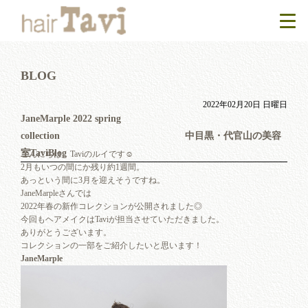
BLOG
2022年02月20日 日曜日
JaneMarple 2022 spring
collection 中目黒・代官山の美容
室TaviBlog
こんにちは、Taviのルイです☺︎
2月もいつの間にか残り約1週間。
あっという間に3月を迎えそうですね。
JaneMarpleさんでは
2022年春の新作コレクションが公開されました◎
今回もヘアメイクはTaviが担当させていただきました。
ありがとうございます。
コレクションの一部をご紹介したいと思います！
JaneMarple