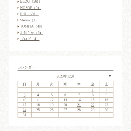
BLOG
（561）
NOZOE
（0）
RUI
（386）
Shirata
（1）
TOMITA
（48）
お知らせ
（6）
ブログ
（4）
カレンダー
2023年12月
▼
日
月
火
水
木
金
土
4
6
2
4
7
3
6
1
4
6
2
5
7
3
5
1
1
4
7
2
5
7
3
6
1
4
6
2
3
6
4
7
2
3
6
1
4
4
7
3
5
1
3
6
2
4
7
2
5
5
1
4
2
4
7
3
5
1
3
6
5
7
3
5
1
4
6
2
4
7
1
4
7
2
5
7
3
6
1
4
6
2
2
5
1
3
6
1
4
7
2
5
7
3
3
6
2
4
7
2
5
1
3
6
1
4
4
7
3
5
1
3
6
2
4
7
2
5
6
2
5
7
3
5
1
1
2
11
13
11
14
10
13
11
13
12
14
10
12
11
14
12
14
10
13
11
13
10
13
11
14
10
13
11
11
14
10
12
10
13
11
14
12
12
11
11
14
10
12
10
13
12
14
10
12
11
13
11
14
11
14
12
14
10
13
11
13
12
10
13
11
14
12
14
10
10
13
11
14
12
10
13
11
11
14
10
12
10
13
11
14
12
13
12
14
10
12
9
8
9
8
8
9
8
9
9
8
8
9
9
8
9
8
8
9
8
9
8
9
9
8
8
9
9
9
8
8
8
9
9
9
8
3
4
5
6
7
8
9
18
20
16
18
21
17
20
15
18
20
16
19
21
17
19
15
15
18
21
16
19
21
17
20
15
18
20
16
17
20
18
21
16
17
20
15
18
18
21
17
19
15
17
20
16
18
21
16
19
19
15
18
16
18
21
17
19
15
17
20
19
21
17
19
15
18
20
16
18
21
15
18
21
16
19
21
17
20
15
18
20
16
16
19
15
17
20
15
18
21
16
19
21
17
17
20
16
18
21
16
19
15
17
20
15
18
18
21
17
19
15
17
20
16
18
21
16
19
20
16
19
21
17
19
15
10
11
12
13
14
15
16
25
27
23
25
28
24
27
22
25
27
23
26
28
24
26
22
22
25
28
23
26
28
24
27
22
25
27
23
24
27
25
28
23
24
27
22
25
25
28
24
26
22
24
27
23
25
28
23
26
26
22
25
23
25
28
24
26
22
24
27
26
28
24
26
22
25
27
23
25
28
22
25
28
23
26
28
24
27
22
25
27
23
23
26
22
24
27
22
25
28
23
26
28
24
24
27
23
25
28
23
26
22
24
27
22
25
25
28
24
26
22
24
27
23
25
28
23
26
27
23
26
28
24
26
22
17
18
19
20
21
22
23
30
31
29
30
31
29
30
31
29
30
30
29
31
29
30
30
29
30
31
29
31
29
30
29
30
31
29
30
29
29
30
31
30
30
29
29
31
29
30
30
30
31
29
24
25
26
27
28
29
30
31