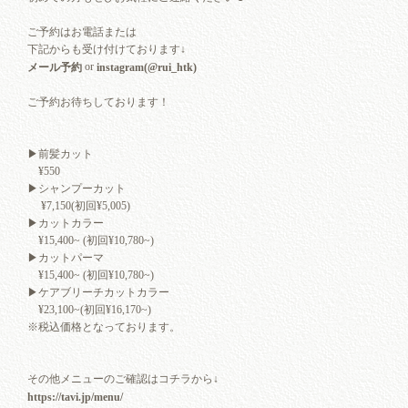
ご予約はお電話または
下記からも受け付けております↓
or
メール予約
instagram(@rui_htk)
ご予約お待ちしております！
▶︎前髪カット
¥550
▶︎シャンプーカット
¥7,150(初回¥5,005)
▶︎カットカラー
¥15,400~ (初回¥10,780~)
▶︎カットパーマ
¥15,400~ (初回¥10,780~)
▶︎ケアブリーチカットカラー
¥23,100~(初回¥16,170~)
※税込価格となっております。
その他メニューのご確認はコチラから↓
https://tavi.jp/menu/