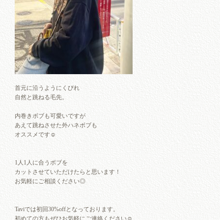
首元に沿うようにくびれ
自然と跳ねる毛先。
内巻きボブも可愛いですが
あえて跳ねさせた外ハネボブも
オススメです☺︎
1人1人に合うボブを
カットさせていただけたらと思います！
お気軽にご相談ください◎
Taviでは初回30%offとなっております。
初めての方もぜひお気軽にご連絡ください☺︎