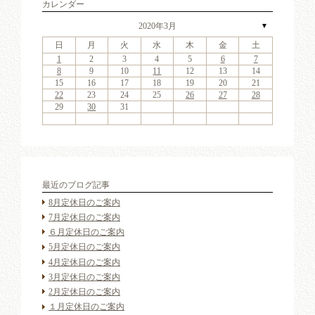
カレンダー
2020年3月
▼
日
月
火
水
木
金
土
4
6
2
4
7
3
6
1
4
6
2
5
7
3
5
1
1
4
7
2
5
7
3
6
1
4
6
2
3
6
2
4
7
2
3
6
1
4
4
7
3
5
1
3
6
2
4
7
2
5
5
1
4
2
4
7
3
5
1
3
6
5
7
3
5
1
4
6
2
4
1
4
7
2
5
7
3
6
1
4
6
2
2
5
1
3
6
1
4
7
2
5
7
3
3
6
2
4
7
2
5
1
3
6
1
4
4
7
3
5
1
3
6
2
4
7
2
5
6
2
5
7
3
5
1
1
2
3
4
5
6
7
11
13
11
14
10
13
11
13
12
14
10
12
11
14
12
14
10
13
11
13
10
13
11
14
10
13
11
11
14
10
12
10
13
11
14
12
12
11
11
14
10
12
10
13
12
14
10
12
11
13
11
11
14
12
14
10
13
11
13
12
10
13
11
14
12
14
10
10
13
11
14
12
10
13
11
11
14
10
12
10
13
11
14
12
13
12
14
10
12
9
8
9
8
8
9
8
9
9
9
8
8
9
9
8
9
8
8
9
8
9
8
9
9
8
8
9
9
9
8
8
8
9
9
9
8
8
9
10
11
12
13
14
18
20
16
18
21
17
20
15
18
20
16
19
21
17
19
15
15
18
21
16
19
21
17
20
15
18
20
16
17
20
16
18
21
16
17
20
15
18
18
21
17
19
15
17
20
16
18
21
16
19
19
15
18
16
18
21
17
19
15
17
20
19
21
17
19
15
18
20
16
18
15
18
21
16
19
21
17
20
15
18
20
16
16
19
15
17
20
15
18
21
16
19
21
17
17
20
16
18
21
16
19
15
17
20
15
18
18
21
17
19
15
17
20
16
18
21
16
19
20
16
19
21
17
19
15
15
16
17
18
19
20
21
25
27
23
25
28
24
27
22
25
27
23
26
28
24
26
22
22
25
28
23
26
28
24
27
22
25
27
23
24
27
23
25
28
23
24
27
22
25
25
28
24
26
22
24
27
23
25
28
23
26
26
22
25
23
25
28
24
26
22
24
27
26
28
24
26
22
25
27
23
25
22
25
28
23
26
28
24
27
22
25
27
23
23
26
22
24
27
22
25
28
23
26
28
24
24
27
23
25
28
23
26
22
24
27
22
25
25
28
24
26
22
24
27
23
25
28
23
26
27
23
26
28
24
26
22
22
23
24
25
26
27
28
30
31
29
30
31
29
30
31
29
30
30
30
29
31
29
30
30
29
30
31
29
31
29
30
29
30
31
29
30
29
29
30
31
30
30
29
29
31
29
30
30
30
31
29
29
30
31
最近のブログ記事
8月定休日のご案内
7月定休日のご案内
６月定休日のご案内
5月定休日のご案内
4月定休日のご案内
3月定休日のご案内
2月定休日のご案内
１月定休日のご案内