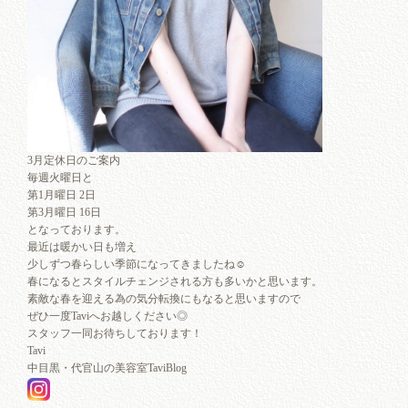
3月定休日のご案内
毎週火曜日と
第1月曜日 2日
第3月曜日 16日
となっております。
最近は暖かい日も増え
少しずつ春らしい季節になってきましたね☺︎
春になるとスタイルチェンジされる方も多いかと思います。
素敵な春を迎える為の気分転換にもなると思いますので
ぜひ一度Taviへお越しください◎
スタッフ一同お待ちしております！
Tavi
中目黒・代官山の美容室TaviBlog