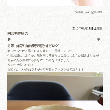
投稿者 Tavi |
記事URL
2016年03月11日 金曜日
陶芸初体験の
巻 中
目黒・代官山の美容室Taviブログ
先日、陶芸一日体験してきました
楽しかったけど思ったより難しく、苦戦しました、、
今回お皿にしようか、焼酎用に蕎麦ちょこ風にしようか悩みましたが
お店のある用途に必要な片口の器を作りました
次また挑戦したい！
お恥ずかしい作品ですが一応写真もアップさせて頂きます