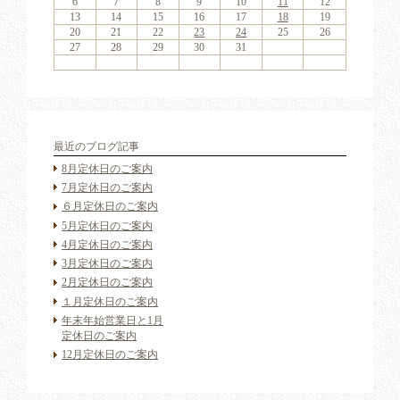
11
13
11
14
10
13
11
13
12
14
10
12
11
14
12
14
10
13
11
13
10
13
11
14
10
13
11
11
14
10
12
10
13
11
14
12
12
11
11
14
10
12
10
13
12
14
10
12
11
13
11
14
11
14
12
14
10
13
11
13
12
10
13
11
14
12
14
10
10
13
11
14
12
10
13
11
11
14
10
12
10
13
11
14
13
12
14
10
12
9
8
9
8
8
9
8
9
9
9
8
8
9
9
8
9
8
8
9
8
9
8
9
9
8
8
9
9
9
8
8
8
9
9
9
8
6
7
8
9
10
11
12
18
20
16
18
21
17
20
15
18
20
16
19
21
17
19
15
15
18
21
16
19
21
17
20
15
18
20
16
17
20
16
18
21
16
17
20
15
18
18
21
17
19
15
17
20
16
18
21
16
19
19
15
18
16
18
21
17
19
15
17
20
19
21
17
19
15
18
20
16
18
21
15
18
21
16
19
21
17
20
15
18
20
16
16
19
15
17
20
15
18
21
16
19
21
17
17
20
16
18
21
16
19
15
17
20
15
18
18
21
17
19
15
17
20
16
18
21
16
20
16
19
21
17
19
15
13
14
15
16
17
18
19
25
27
23
25
28
24
27
22
25
27
23
26
28
24
26
22
22
25
28
23
26
28
24
27
22
25
27
23
24
27
23
25
28
23
24
27
22
25
25
28
24
26
22
24
27
23
25
28
23
26
26
22
25
23
25
28
24
26
22
24
27
26
28
24
26
22
25
27
23
25
28
22
25
28
23
26
28
24
27
22
25
27
23
23
26
22
24
27
22
25
28
23
26
28
24
24
27
23
25
28
23
26
22
24
27
22
25
25
28
24
26
22
24
27
23
25
28
23
27
23
26
28
24
26
22
20
21
22
23
24
25
26
30
31
29
30
31
29
30
31
29
30
30
30
29
31
29
30
30
29
30
31
29
31
29
30
29
30
31
29
30
29
29
30
31
30
30
29
29
31
29
30
30
30
31
29
27
28
29
30
31
最近のブログ記事
8月定休日のご案内
7月定休日のご案内
６月定休日のご案内
5月定休日のご案内
4月定休日のご案内
3月定休日のご案内
2月定休日のご案内
１月定休日のご案内
年末年始営業日と1月
定休日のご案内
12月定休日のご案内