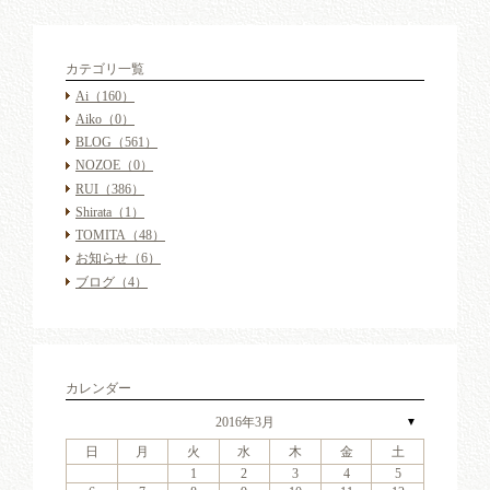
カテゴリ一覧
Ai
（160）
Aiko
（0）
BLOG
（561）
NOZOE
（0）
RUI
（386）
Shirata
（1）
TOMITA
（48）
お知らせ
（6）
ブログ
（4）
カレンダー
2016年3月
▼
日
月
火
水
木
金
土
4
6
2
4
7
3
6
1
4
6
2
5
7
3
5
1
1
4
7
2
5
7
3
6
1
4
6
2
3
6
2
4
7
2
3
6
1
4
4
7
3
5
1
3
6
2
4
7
2
5
5
1
4
2
4
7
3
5
1
3
6
5
7
3
5
1
4
6
2
4
7
1
4
7
2
5
7
3
6
1
4
6
2
2
5
1
3
6
1
4
7
2
5
7
3
3
6
2
4
7
2
5
1
3
6
1
4
4
7
3
5
1
3
6
2
4
7
2
6
2
5
7
3
5
1
1
2
3
4
5