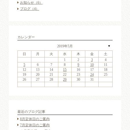
お知らせ
（6）
ブログ
（4）
カレンダー
2019年5月
▼
日
月
火
水
木
金
土
4
6
2
4
7
3
6
1
4
6
2
5
7
3
5
1
1
4
7
2
5
7
3
6
1
4
6
2
3
6
2
4
7
2
3
6
1
4
4
7
3
5
1
3
6
2
4
7
2
5
5
1
4
2
4
7
3
5
1
3
6
5
7
3
5
1
4
6
2
4
7
1
4
7
2
5
7
3
6
1
6
2
2
5
1
3
6
1
4
7
2
5
7
3
3
6
2
4
7
2
5
1
3
6
1
4
4
7
3
5
1
3
6
2
4
7
2
5
6
2
5
7
3
5
1
1
2
3
4
11
13
11
14
10
13
11
13
12
14
10
12
11
14
12
14
10
13
11
13
10
13
11
14
10
13
11
11
14
10
12
10
13
11
14
12
12
11
11
14
10
12
10
13
12
14
10
12
11
13
11
14
11
14
12
14
10
13
13
12
10
13
11
14
12
14
10
10
13
11
14
12
10
13
11
11
14
10
12
10
13
11
14
12
13
12
14
10
12
9
8
9
8
8
9
8
9
9
9
8
8
9
9
8
9
8
8
9
8
9
8
9
9
8
8
9
9
9
8
8
8
9
9
9
8
5
6
7
8
9
10
11
18
20
16
18
21
17
20
15
18
20
16
19
21
17
19
15
15
18
21
16
19
21
17
20
15
18
20
16
17
20
16
18
21
16
17
20
15
18
18
21
17
19
15
17
20
16
18
21
16
19
19
15
18
16
18
21
17
19
15
17
20
19
21
17
19
15
18
20
16
18
21
15
18
21
16
19
21
17
20
15
20
16
16
19
15
17
20
15
18
21
16
19
21
17
17
20
16
18
21
16
19
15
17
20
15
18
18
21
17
19
15
17
20
16
18
21
16
19
20
16
19
21
17
19
15
12
13
14
15
16
17
18
25
27
23
25
28
24
27
22
25
27
23
26
28
24
26
22
22
25
28
23
26
28
24
27
22
25
27
23
24
27
23
25
28
23
24
27
22
25
25
28
24
26
22
24
27
23
25
28
23
26
26
22
25
23
25
28
24
26
22
24
27
26
28
24
26
22
25
27
23
25
28
22
25
28
23
26
28
24
27
22
27
23
23
26
22
24
27
22
25
28
23
26
28
24
24
27
23
25
28
23
26
22
24
27
22
25
25
28
24
26
22
24
27
23
25
28
23
26
27
23
26
28
24
26
22
19
20
21
22
23
24
25
30
31
29
30
31
29
30
31
29
30
30
30
29
31
29
30
30
29
30
31
29
31
29
30
29
30
31
29
30
29
29
30
31
30
30
29
29
31
29
30
30
30
31
29
26
27
28
29
30
31
最近のブログ記事
8月定休日のご案内
7月定休日のご案内