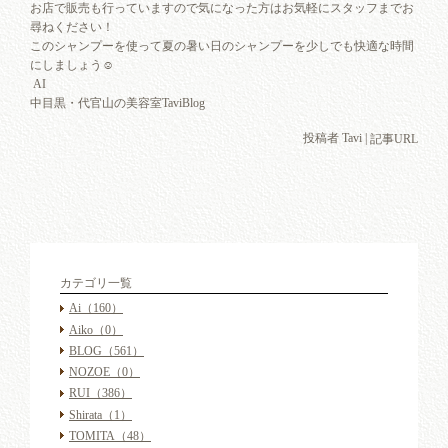
お店で販売も行っていますので気になった方はお気軽にスタッフまでお
尋ねください！
このシャンプーを使って夏の暑い日のシャンプーを少しでも快適な時間
にしましょう☺︎
AI
中目黒・代官山の美容室TaviBlog
投稿者 Tavi |
記事URL
カテゴリ一覧
Ai
（160）
Aiko
（0）
BLOG
（561）
NOZOE
（0）
RUI
（386）
Shirata
（1）
TOMITA
（48）