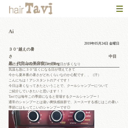
Ai
2019年05月24日 金曜日
３０°越えの暑
さ 中目
黒・代官山の美容室TaviBlog
最近はもう半袖でいても大丈夫な日が多くなり
気温も急に３０°近くになる日が増えてきて
今から夏本番の暑さがどれくらいなのか心配です、、（汗）
こんにちは！アシスタントのアイです！
今日は暑くなってきたということで、クールシャンプーについて
ご紹介していきたいと思います！！
Taviでは毎年この季節になると登場するクールシャンプー！
通常のシャンプーとは違い爽快感抜群で、スースーする感じはこの暑い
季節にはもってこいのシャンプーです◎