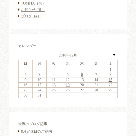
TOMITA
（48）
お知らせ
（6）
ブログ
（4）
カレンダー
2018年12月
▼
日
月
火
水
木
金
土
4
6
2
4
7
3
6
1
4
6
2
5
7
3
5
1
1
4
7
2
5
7
3
6
1
4
6
2
3
6
2
4
7
2
3
6
1
4
4
7
3
5
1
3
6
2
4
7
2
5
5
1
4
2
4
7
3
5
1
3
6
5
7
3
5
1
4
6
2
4
7
1
4
7
2
5
7
3
6
1
4
6
2
2
5
3
6
1
4
7
2
5
7
3
3
6
2
4
7
2
5
1
3
6
1
4
4
7
3
5
1
3
6
2
4
7
2
5
6
2
5
7
3
5
1
1
11
13
11
14
10
13
11
13
12
14
10
12
11
14
12
14
10
13
11
13
10
13
11
14
10
13
11
11
14
10
12
10
13
11
14
12
12
11
11
14
10
12
10
13
12
14
10
12
11
13
11
14
11
14
12
14
10
13
11
13
12
10
13
11
14
12
14
10
10
13
11
14
12
10
13
11
11
14
10
12
10
13
11
14
12
13
12
14
10
12
9
8
9
8
8
9
8
9
9
9
8
8
9
9
8
9
8
8
9
8
9
8
9
9
8
9
9
9
8
8
8
9
9
9
8
2
3
4
5
6
7
8
18
20
16
18
21
17
20
15
18
20
16
19
21
17
19
15
15
18
21
16
19
21
17
20
15
18
20
16
17
20
16
18
21
16
17
20
15
18
18
21
17
19
15
17
20
16
18
21
16
19
19
15
18
16
18
21
17
19
15
17
20
19
21
17
19
15
18
20
16
18
21
15
18
21
16
19
21
17
20
15
18
20
16
16
19
17
20
15
18
21
16
19
21
17
17
20
16
18
21
16
19
15
17
20
15
18
18
21
17
19
15
17
20
16
18
21
16
19
20
16
19
21
17
19
15
9
10
11
12
13
14
15
25
27
23
25
28
24
27
22
25
27
23
26
28
24
26
22
22
25
28
23
26
28
24
27
22
25
27
23
24
27
23
25
28
23
24
27
22
25
25
28
24
26
22
24
27
23
25
28
23
26
26
22
25
23
25
28
24
26
22
24
27
26
28
24
26
22
25
27
23
25
28
22
25
28
23
26
28
24
27
22
25
27
23
23
26
24
27
22
25
28
23
26
28
24
24
27
23
25
28
23
26
22
24
27
22
25
25
28
24
26
22
24
27
23
25
28
23
26
27
23
26
28
24
26
22
16
17
18
19
20
21
22
30
31
29
30
31
29
30
31
29
30
30
30
29
31
29
30
30
29
30
31
29
31
29
30
29
30
31
29
30
29
30
31
30
30
29
29
31
29
30
30
30
31
29
23
24
25
26
27
28
29
30
31
最近のブログ記事
8月定休日のご案内