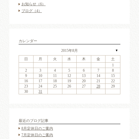
お知らせ
（6）
ブログ
（4）
カレンダー
2015年8月
▼
日
月
火
水
木
金
土
4
6
2
4
7
3
6
1
4
6
2
5
7
3
5
1
1
4
7
2
5
7
3
6
1
4
6
2
3
6
2
4
7
2
3
6
1
4
4
7
3
5
1
3
6
2
4
7
2
5
5
1
4
2
4
7
3
5
1
3
6
5
7
3
5
1
4
6
2
4
7
1
4
7
2
5
7
3
6
1
4
6
2
2
5
1
3
6
1
4
7
2
5
7
3
3
6
2
4
7
2
5
1
3
6
1
4
4
7
3
5
1
3
6
2
4
7
2
5
6
2
5
7
3
5
1
11
13
11
14
10
13
11
13
12
14
10
12
11
14
12
14
10
13
11
13
10
13
11
14
10
13
11
11
14
10
12
10
13
11
14
12
12
11
11
14
10
12
10
13
12
14
10
12
11
13
11
14
11
14
12
14
10
13
11
13
12
10
13
11
14
12
14
10
10
13
11
14
12
10
13
11
11
14
10
12
10
13
11
14
12
13
12
14
10
12
9
8
9
8
8
9
8
9
9
9
8
8
9
9
8
9
8
8
9
8
9
8
9
9
8
8
9
9
9
8
8
8
9
9
9
2
3
4
5
6
7
8
18
20
16
18
21
17
20
15
18
20
16
19
21
17
19
15
15
18
21
16
19
21
17
20
15
18
20
16
17
20
16
18
21
16
17
20
15
18
18
21
17
19
15
17
20
16
18
21
16
19
19
15
18
16
18
21
17
19
15
17
20
19
21
17
19
15
18
20
16
18
21
15
18
21
16
19
21
17
20
15
18
20
16
16
19
15
17
20
15
18
21
16
19
21
17
17
20
16
18
21
16
19
15
17
20
15
18
18
21
17
19
15
17
20
16
18
21
16
19
20
16
19
21
17
19
9
10
11
12
13
14
15
25
27
23
25
28
24
27
22
25
27
23
26
28
24
26
22
22
25
28
23
26
28
24
27
22
25
27
23
24
27
23
25
28
23
24
27
22
25
25
28
24
26
22
24
27
23
25
28
23
26
26
22
25
23
25
28
24
26
22
24
27
26
28
24
26
22
25
27
23
25
28
22
25
28
23
26
28
24
27
22
25
27
23
23
26
22
24
27
22
25
28
23
26
28
24
24
27
23
25
28
23
26
22
24
27
22
25
25
28
24
26
22
24
27
23
25
28
23
26
27
23
26
28
24
26
16
17
18
19
20
21
22
30
31
29
30
31
29
30
31
29
30
30
30
29
31
29
30
30
29
30
31
29
31
29
30
29
30
31
29
30
29
29
30
31
30
30
29
29
31
29
30
30
30
31
23
24
25
26
27
28
29
30
31
最近のブログ記事
8月定休日のご案内
7月定休日のご案内