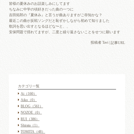
皆様の夏休みのお話楽しみにしてます
ちなみに中学の頃好きだった曲の一つに
吉田拓郎の『夏休み』と言うが曲ありますがご存知かな？
最近この曲が反戦ソングだと恥ずかしながら初めて知りました
歌詞を思い出すとなるほどな〜と、、
安保問題で揺れてますが、二度と繰り返さないことをせつに願います
投稿者 Tavi |
記事URL
カテゴリ一覧
Ai
（160）
Aiko
（0）
BLOG
（561）
NOZOE
（0）
RUI
（386）
Shirata
（1）
TOMITA
（48）