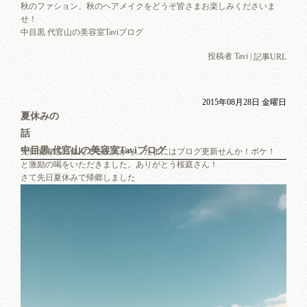
秋のファション、秋のヘアメイクをどうぞ皆さまお楽しみくださいま
せ！
中目黒.代官山の美容室Taviブログ
投稿者 Tavi |
記事URL
2015年08月28日 金曜日
夏休みの
話
中目黒.代官山の美容室Taviブログ
先日北海道に住んでる友人から、たまにはブログ更新せんか！ボケ！
と激励の喝をいただきました。ありがとう桜庭さん！
さて先日夏休みで帰郷しました