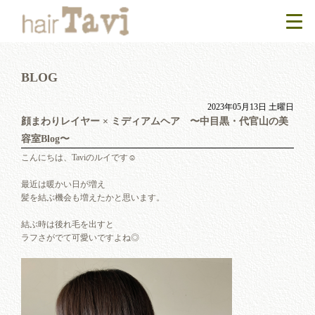
BLOG
2023年05月13日 土曜日
顔まわりレイヤー × ミディアムヘア 〜中目黒・代官山の美
容室Blog〜
こんにちは、Taviのルイです☺︎
最近は暖かい日が増え
髪を結ぶ機会も増えたかと思います。
結ぶ時は後れ毛を出すと
ラフさがでて可愛いですよね◎