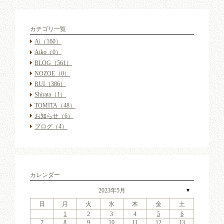
カテゴリ一覧
Ai
（160）
Aiko
（0）
BLOG
（561）
NOZOE
（0）
RUI
（386）
Shirata
（1）
TOMITA
（48）
お知らせ
（6）
ブログ
（4）
カレンダー
2023年5月
▼
日
月
火
水
木
金
土
4
6
2
4
7
3
6
1
4
6
2
5
7
3
5
1
1
4
7
2
5
7
3
6
1
4
6
2
3
6
2
4
7
2
3
1
4
4
7
3
5
1
3
6
2
4
7
2
5
5
1
4
2
4
7
3
5
1
3
6
5
7
3
5
1
4
6
2
4
7
1
4
7
2
5
7
3
6
1
4
6
2
2
5
1
3
6
1
4
7
2
5
7
3
3
6
2
4
7
2
5
1
3
6
1
4
4
7
3
5
1
3
6
2
4
7
2
5
6
2
5
7
3
5
1
1
2
3
4
5
6
11
13
11
14
10
13
11
13
12
14
10
12
11
14
12
14
10
13
11
13
10
13
11
14
10
11
11
14
10
12
10
13
11
14
12
12
11
11
14
10
12
10
13
12
14
10
12
11
13
11
14
11
14
12
14
10
13
11
13
12
10
13
11
14
12
14
10
10
13
11
14
12
10
13
11
11
14
10
12
10
13
11
14
12
13
12
14
10
12
9
8
9
8
8
9
8
9
9
9
8
8
9
9
8
9
8
8
9
8
9
8
9
9
8
8
9
9
9
8
8
8
9
9
9
8
7
8
9
10
11
12
13