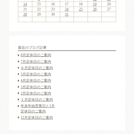
18
20
16
18
21
17
20
15
18
20
16
19
21
17
19
15
15
18
21
16
19
21
17
20
15
18
20
16
17
20
16
18
21
16
17
15
18
18
21
17
19
15
17
20
16
18
21
16
19
19
15
18
16
18
21
17
19
15
17
20
19
21
17
19
15
18
20
16
18
21
15
18
21
16
19
21
17
20
15
18
20
16
16
19
15
17
20
15
18
21
16
19
21
17
17
20
16
18
21
16
19
15
17
20
15
18
18
21
17
19
15
17
20
16
18
21
16
19
20
16
19
21
17
19
15
14
15
16
17
18
19
20
25
27
23
25
28
24
27
22
25
27
23
26
28
24
26
22
22
25
28
23
26
28
24
27
22
25
27
23
24
27
23
25
28
23
24
22
25
25
28
24
26
22
24
27
23
25
28
23
26
26
22
25
23
25
28
24
26
22
24
27
26
28
24
26
22
25
27
23
25
28
22
25
28
23
26
28
24
27
22
25
27
23
23
26
22
24
27
22
25
28
23
26
28
24
24
27
23
25
28
23
26
22
24
27
22
25
25
28
24
26
22
24
27
23
25
28
23
26
27
23
26
28
24
26
22
21
22
23
24
25
26
27
30
31
29
30
31
29
30
31
29
30
30
30
29
31
29
30
30
29
30
31
29
31
29
30
29
30
31
29
30
29
29
30
31
30
30
29
29
31
29
30
30
30
31
29
28
29
30
31
最近のブログ記事
8月定休日のご案内
7月定休日のご案内
６月定休日のご案内
5月定休日のご案内
4月定休日のご案内
3月定休日のご案内
2月定休日のご案内
１月定休日のご案内
年末年始営業日と1月
定休日のご案内
12月定休日のご案内