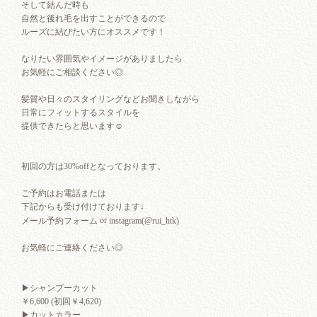
そして結んだ時も
自然と後れ毛を出すことができるので
ルーズに結びたい方にオススメです！
なりたい雰囲気やイメージがありましたら
お気軽にご相談ください◎
髪質や日々のスタイリングなどお聞きしながら
日常にフィットするスタイルを
提供できたらと思います☺︎
初回の方は30%offとなっております。
ご予約はお電話または
下記からも受け付けております↓
or
メール予約フォーム
instagram(@rui_htk)
お気軽にご連絡ください◎
▶︎シャンプーカット
￥6,600 (初回￥4,620)
▶︎カットカラー