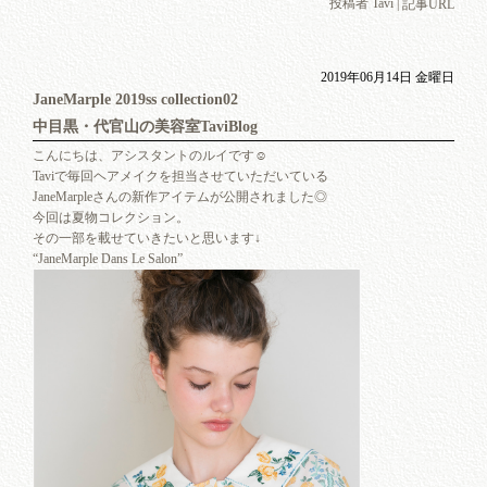
投稿者 Tavi |
記事URL
2019年06月14日 金曜日
JaneMarple 2019ss collection02
中目黒・代官山の美容室TaviBlog
こんにちは、アシスタントのルイです☺︎
Taviで毎回ヘアメイクを担当させていただいている
JaneMarpleさんの新作アイテムが公開されました◎
今回は夏物コレクション。
その一部を載せていきたいと思います↓
“JaneMarple Dans Le Salon”