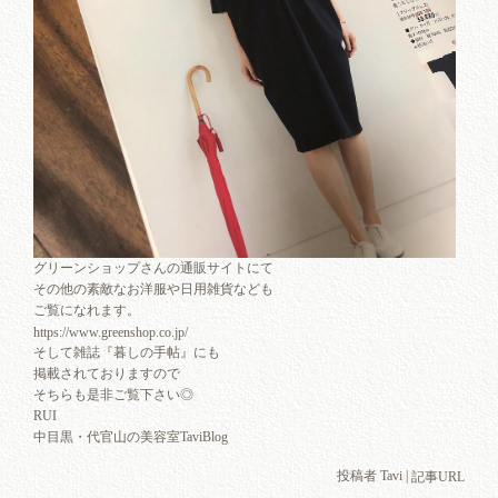
グリーンショップさんの通販サイトにて
その他の素敵なお洋服や日用雑貨なども
ご覧になれます。
https://www.greenshop.co.jp/
そして雑誌『暮しの手帖』にも
掲載されておりますので
そちらも是非ご覧下さい◎
RUI
中目黒・代官山の美容室TaviBlog
投稿者 Tavi |
記事URL