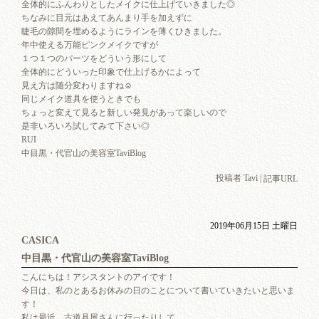
全体的にふんわりとしたメイクに仕上げていきました◎
ちなみに目元はあえてあんまり手を加えずに
睫毛の隙間を埋めるようにラインを薄くひきました。
年中使える万能ピンクメイクですが
１つ１つのパーツをどういう形にして
全体的にどういった印象で仕上げるかによって
見え方は随分変わりますね☺︎
同じメイク道具を使うときでも
ちょっと変えて見ると新しい発見があって楽しいので
是非いろいろ試してみて下さい◎
RUI
中目黒・代官山の美容室TaviBlog
投稿者 Tavi |
記事URL
2019年06月15日 土曜日
CASIC
中目黒・代官山の美容室TaviBlog
こんにちは！アシスタントのアイです！
今日は、私のとあるお休みの日のことについて書いていきたいと思いま
す！
私は最近、古道具屋さんに行ったりして