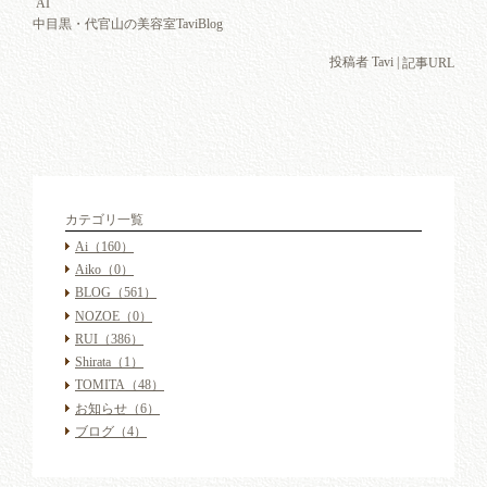
AI
中目黒・代官山の美容室TaviBlog
投稿者 Tavi |
記事URL
カテゴリ一覧
Ai
（160）
Aiko
（0）
BLOG
（561）
NOZOE
（0）
RUI
（386）
Shirata
（1）
TOMITA
（48）
お知らせ
（6）
ブログ
（4）