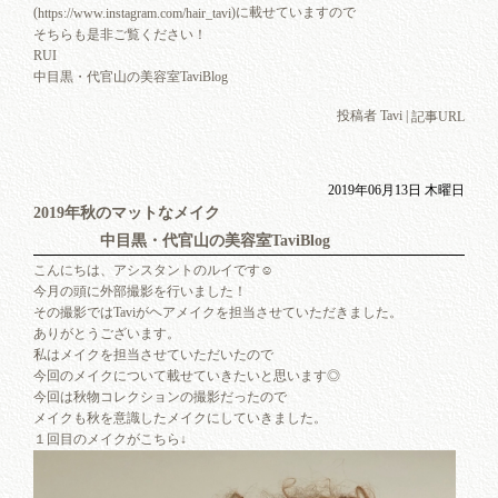
(
)に載せていますので
https://www.instagram.com/hair_tavi
そちらも是非ご覧ください！
RUI
中目黒・代官山の美容室TaviBlog
投稿者 Tavi |
記事URL
2019年06月13日 木曜日
2019年秋のマットなメイク
中目黒・代官山の美容室TaviBlog
こんにちは、アシスタントのルイです☺︎
今月の頭に外部撮影を行いました！
その撮影ではTaviがヘアメイクを担当させていただきました。
ありがとうございます。
私はメイクを担当させていただいたので
今回のメイクについて載せていきたいと思います◎
今回は秋物コレクションの撮影だったので
メイクも秋を意識したメイクにしていきました。
１回目のメイクがこちら↓