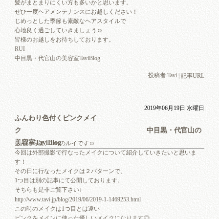
髪がまとまりにくい方も多いかと思います。
ぜひ一度ヘアメンテナンスにお越しください！
じめっとした季節も素敵なヘアスタイルで
心地良く過ごしていきましょう☺︎
皆様のお越しをお待ちしております。
RUI
中目黒・代官山の美容室TaviBlog
投稿者 Tavi |
記事URL
2019年06月19日 水曜日
ふんわり色付くピンクメイ
ク 中目黒・代官山の
美容室TaviBlog
こんにちは、Taviのルイです☺︎
今回は外部撮影で行なったメイクについて紹介していきたいと思いま
す！
その日に行なったメイクは２パターンで、
1つ目は別の記事にて公開しております。
そちらも是非ご覧下さい↓
http://www.tavi.jp/blog/2019/06/2019-1-1469253.html
この時のメイクは1つ目とは違い
ピンクをメインに使った優しいメイクになります◎