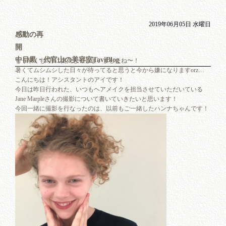
2019年06月05日 水曜日
感動の再
開
中目黒・代官山の美容室TaviBlog
もう早くも6月に突入してしまいましたね〜！
暑くてムシムシした日々が待ってると思うと今から嫌になりますorz…
こんにちは！アシスタントのアイです！
今日は昨日行われた、いつもヘアメイクを担当させていただいている
Jane Marpleさんの撮影について書いていきたいと思います！
今回一緒に撮影を行なったのは、以前もご一緒したハンナちゃんです！