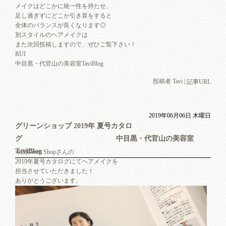
メイクはどこかに統一性を持たせ、
足し過ぎずにどこか引き算をすると
全体のバランスが良くなります◎
別スタイルのヘアメイクは
また次回投稿しますので、ぜひご覧下さい！
RUI
中目黒・代官山の美容室TaviBlog
投稿者 Tavi |
記事URL
2019年06月06日 木曜日
グリーンショップ 2019年 夏号カタロ
グ 中目黒・代官山の美容室
TaviBlog
今回Green Shopさんの
2019年夏号カタログにてヘアメイクを
担当させていただきました！
ありがとうございます。