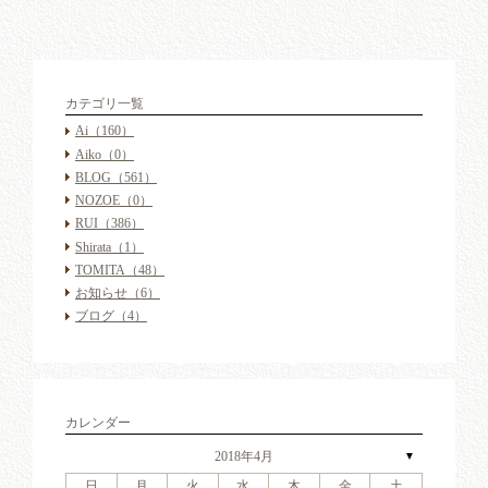
カテゴリ一覧
Ai
（160）
Aiko
（0）
BLOG
（561）
NOZOE
（0）
RUI
（386）
Shirata
（1）
TOMITA
（48）
お知らせ
（6）
ブログ
（4）
カレンダー
2018年4月
▼
日
月
火
水
木
金
土