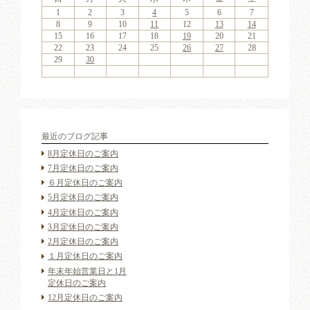
4
6
2
4
7
3
6
1
4
6
2
5
7
3
5
1
1
4
7
2
5
7
3
6
1
4
6
2
3
6
2
4
7
2
3
6
1
4
4
7
3
5
1
3
6
2
4
7
2
5
5
1
4
2
4
7
3
5
1
3
6
5
7
3
5
1
4
6
2
4
7
1
4
7
2
5
7
3
6
1
4
6
2
2
5
1
3
6
1
4
7
2
5
3
3
6
2
4
7
2
5
1
3
6
1
4
4
7
3
5
1
3
6
2
4
7
2
5
6
2
5
7
3
5
1
1
2
3
4
5
6
7
11
13
11
14
10
13
11
13
12
14
10
12
11
14
12
14
10
13
11
13
10
13
11
14
10
13
11
11
14
10
12
10
13
11
14
12
12
11
11
14
10
12
10
13
12
14
10
12
11
13
11
14
11
14
12
14
10
13
11
13
12
10
13
11
14
12
10
10
13
11
14
12
10
13
11
11
14
10
12
10
13
11
14
12
13
12
14
10
12
9
8
9
8
8
9
8
9
9
9
8
8
9
9
8
9
8
8
9
8
9
8
9
9
8
8
9
9
9
8
8
8
9
9
9
8
8
9
10
11
12
13
14
18
20
16
18
21
17
20
15
18
20
16
19
21
17
19
15
15
18
21
16
19
21
17
20
15
18
20
16
17
20
16
18
21
16
17
20
15
18
18
21
17
19
15
17
20
16
18
21
16
19
19
15
18
16
18
21
17
19
15
17
20
19
21
17
19
15
18
20
16
18
21
15
18
21
16
19
21
17
20
15
18
20
16
16
19
15
17
20
15
18
21
16
19
17
17
20
16
18
21
16
19
15
17
20
15
18
18
21
17
19
15
17
20
16
18
21
16
19
20
16
19
21
17
19
15
15
16
17
18
19
20
21
25
27
23
25
28
24
27
22
25
27
23
26
28
24
26
22
22
25
28
23
26
28
24
27
22
25
27
23
24
27
23
25
28
23
24
27
22
25
25
28
24
26
22
24
27
23
25
28
23
26
26
22
25
23
25
28
24
26
22
24
27
26
28
24
26
22
25
27
23
25
28
22
25
28
23
26
28
24
27
22
25
27
23
23
26
22
24
27
22
25
28
23
26
24
24
27
23
25
28
23
26
22
24
27
22
25
25
28
24
26
22
24
27
23
25
28
23
26
27
23
26
28
24
26
22
22
23
24
25
26
27
28
30
31
29
30
31
29
30
31
29
30
30
30
29
31
29
30
30
29
30
31
29
31
29
30
29
30
31
29
30
29
29
30
31
30
30
29
29
31
29
30
30
30
31
29
29
30
最近のブログ記事
8月定休日のご案内
7月定休日のご案内
６月定休日のご案内
5月定休日のご案内
4月定休日のご案内
3月定休日のご案内
2月定休日のご案内
１月定休日のご案内
年末年始営業日と1月
定休日のご案内
12月定休日のご案内