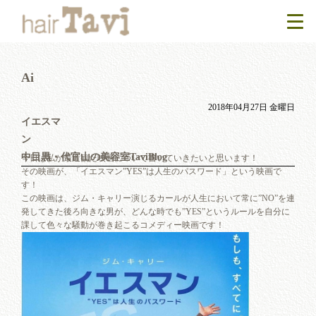
Ai
2018年04月27日 金曜日
イエスマ
ン
中目黒・代官山の美容室TaviBlog
今日は私が最近観た映画について書いていきたいと思います！
その映画が、「イエスマン”YES”は人生のパスワード」という映画で
す！
この映画は、ジム・キャリー演じるカールが人生において常に”NO”を連
発してきた後ろ向きな男が、どんな時でも”YES”というルールを自分に
課して色々な騒動が巻き起こるコメディー映画です！