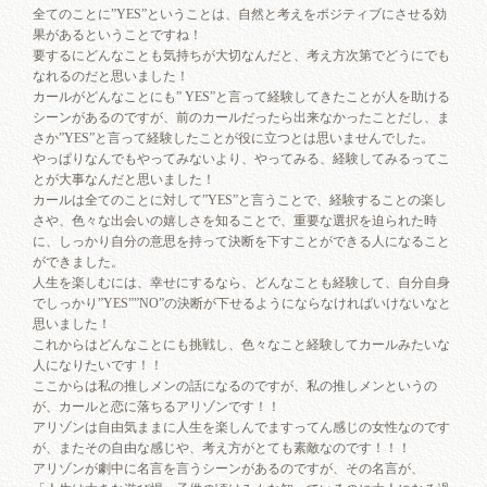
全てのことに”YES”ということは、自然と考えをポジティブにさせる効
果があるということですね！
要するにどんなことも気持ちが大切なんだと、考え方次第でどうにでも
なれるのだと思いました！
カールがどんなことにも” YES”と言って経験してきたことが人を助ける
シーンがあるのですが、前のカールだったら出来なかったことだし、ま
さか”YES”と言って経験したことが役に立つとは思いませんでした。
やっぱりなんでもやってみないより、やってみる、経験してみるってこ
とが大事なんだと思いました！
カールは全てのことに対して”YES”と言うことで、経験することの楽し
さや、色々な出会いの嬉しさを知ることで、重要な選択を迫られた時
に、しっかり自分の意思を持って決断を下すことができる人になること
ができました。
人生を楽しむには、幸せにするなら、どんなことも経験して、自分自身
でしっかり”YES””NO”の決断が下せるようにならなければいけないなと
思いました！
これからはどんなことにも挑戦し、色々なこと経験してカールみたいな
人になりたいです！！
ここからは私の推しメンの話になるのですが、私の推しメンというの
が、カールと恋に落ちるアリゾンです！！
アリゾンは自由気ままに人生を楽しんでますってん感じの女性なのです
が、またその自由な感じや、考え方がとても素敵なのです！！！
アリゾンが劇中に名言を言うシーンがあるのですが、その名言が、