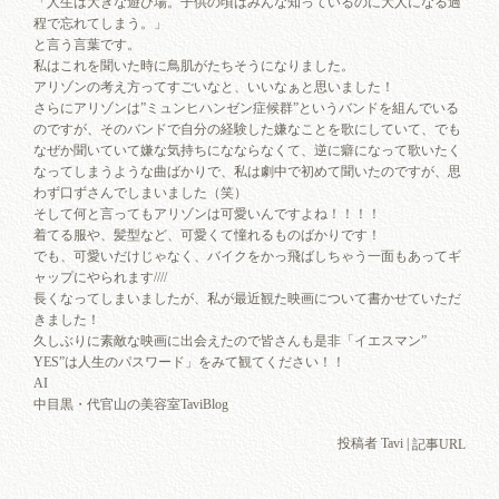
「人生は大きな遊び場。子供の頃はみんな知っているのに大人になる過
程で忘れてしまう。」
と言う言葉です。
私はこれを聞いた時に鳥肌がたちそうになりました。
アリゾンの考え方ってすごいなと、いいなぁと思いました！
さらにアリゾンは”ミュンヒハンゼン症候群”というバンドを組んでいる
のですが、そのバンドで自分の経験した嫌なことを歌にしていて、でも
なぜか聞いていて嫌な気持ちになならなくて、逆に癖になって歌いたく
なってしまうような曲ばかりで、私は劇中で初めて聞いたのですが、思
わず口ずさんでしまいました（笑）
そして何と言ってもアリゾンは可愛いんですよね！！！！
着てる服や、髪型など、可愛くて憧れるものばかりです！
でも、可愛いだけじゃなく、バイクをかっ飛ばしちゃう一面もあってギ
ャップにやられます////
長くなってしまいましたが、私が最近観た映画について書かせていただ
きました！
久しぶりに素敵な映画に出会えたので皆さんも是非「イエスマン”
YES”は人生のパスワード」をみて観てください！！
AI
中目黒・代官山の美容室TaviBlog
投稿者 Tavi |
記事URL