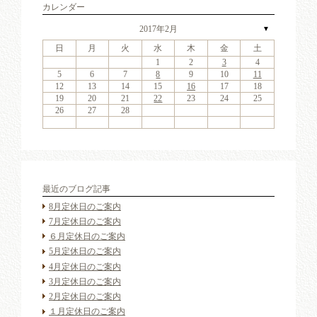
カレンダー
2017年2月
▼
日
月
火
水
木
金
土
4
6
2
4
7
3
6
1
4
6
2
5
7
3
5
1
1
4
7
2
5
7
3
6
1
4
6
2
3
6
2
4
7
2
3
6
1
4
4
7
3
5
1
3
6
2
4
7
2
5
5
1
4
2
4
7
3
5
1
3
6
5
7
3
5
1
4
6
2
4
7
1
4
7
2
5
7
3
6
1
4
6
2
2
5
1
3
6
1
4
7
2
5
7
3
3
6
2
4
7
2
5
1
3
6
1
4
7
3
5
1
3
6
2
4
7
2
5
6
2
5
7
3
5
1
1
2
3
4
11
13
11
14
10
13
11
13
12
14
10
12
11
14
12
14
10
13
11
13
10
13
11
14
10
13
11
11
14
10
12
10
13
11
14
12
12
11
11
14
10
12
10
13
12
14
10
12
11
13
11
14
11
14
12
14
10
13
11
13
12
10
13
11
14
12
14
10
10
13
11
14
12
10
13
11
14
10
12
10
13
11
14
12
13
12
14
10
12
9
8
9
8
8
9
8
9
9
9
8
8
9
9
8
9
8
8
9
8
9
8
9
9
8
8
9
9
9
8
8
8
9
9
9
8
5
6
7
8
9
10
11
18
20
16
18
21
17
20
15
18
20
16
19
21
17
19
15
15
18
21
16
19
21
17
20
15
18
20
16
17
20
16
18
21
16
17
20
15
18
18
21
17
19
15
17
20
16
18
21
16
19
19
15
18
16
18
21
17
19
15
17
20
19
21
17
19
15
18
20
16
18
21
15
18
21
16
19
21
17
20
15
18
20
16
16
19
15
17
20
15
18
21
16
19
21
17
17
20
16
18
21
16
19
15
17
20
15
18
21
17
19
15
17
20
16
18
21
16
19
20
16
19
21
17
19
15
12
13
14
15
16
17
18
25
27
23
25
28
24
27
22
25
27
23
26
28
24
26
22
22
25
28
23
26
28
24
27
22
25
27
23
24
27
23
25
28
23
24
27
22
25
25
28
24
26
22
24
27
23
25
28
23
26
26
22
25
23
25
28
24
26
22
24
27
26
28
24
26
22
25
27
23
25
28
22
25
28
23
26
28
24
27
22
25
27
23
23
26
22
24
27
22
25
28
23
26
28
24
24
27
23
25
28
23
26
22
24
27
22
25
28
24
26
22
24
27
23
25
28
23
26
27
23
26
28
24
26
22
19
20
21
22
23
24
25
30
31
29
30
31
29
30
31
29
30
30
30
29
31
29
30
30
29
30
31
29
31
29
30
29
30
31
29
30
29
29
30
31
30
30
29
29
31
29
30
30
30
31
29
26
27
28
最近のブログ記事
8月定休日のご案内
7月定休日のご案内
６月定休日のご案内
5月定休日のご案内
4月定休日のご案内
3月定休日のご案内
2月定休日のご案内
１月定休日のご案内