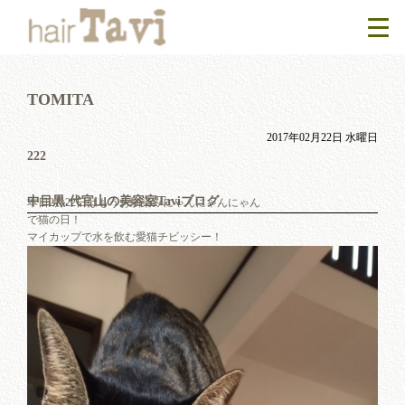
TOMITA
2017年02月22日 水曜日
222
中目黒.代官山の美容室Taviブログ
本日2月22日はもうお馴染みにゃんにゃんにゃん
で猫の日！
マイカップで水を飲む愛猫チビッシー！