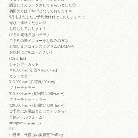
調合してカラーをさせてもらいました◎
初回の方は30%offとなっております☺︎
9月もまだまだご予約受け付けておりますので
ぜひご連絡ください◎
お待ちしております！
(
)
9月の定休日はコチラ
ご予約の際メニューをお悩みの方は
お電話またはインスタグラムのDMから
お気軽にご相談ください！
(
)
＠rui_htk
シャンプーカット
￥6,000+tax (初回￥4,200+tax)
カットカラー
¥13,000+tax (初回¥9,100+tax)
ブリーチカラー
¥15,000+tax〜 (初回¥10,500+tax〜)
ブリーチカットカラー
¥20,000+tax〜 (初回¥14,000+tax〜)
ご予約はお電話またはコチラから↓
予約メールフォーム
instagram –
＠rui_htk
RUI
中目黒・代官山の美容室TaviBlog