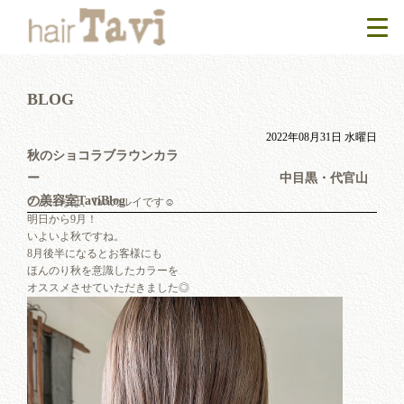
BLOG
2022年08月31日 水曜日
秋のショコラブラウンカラ
ー 中目黒・代官山
の美容室TaviBlog
こんにちは、Taviのルイです☺︎
明日から9月！
いよいよ秋ですね。
8月後半になるとお客様にも
ほんのり秋を意識したカラーを
オススメさせていただきました◎