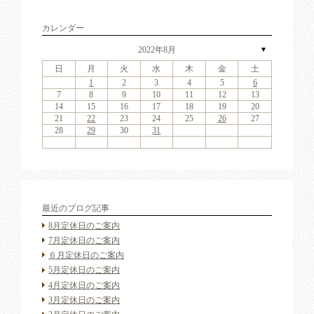
カレンダー
2022年8月
▼
日
月
火
水
木
金
土
4
6
2
4
7
3
6
1
4
6
2
5
7
3
5
1
1
4
7
2
5
7
3
6
1
4
6
2
3
6
2
4
7
2
3
6
1
4
4
7
3
5
1
3
2
4
7
2
5
5
1
4
2
4
7
3
5
1
3
6
5
7
3
5
1
4
6
2
4
7
1
4
7
2
5
7
3
6
1
4
6
2
2
5
1
3
6
1
4
7
2
5
7
3
3
6
2
4
7
2
5
1
3
6
1
4
4
7
3
5
1
3
6
2
4
7
2
5
6
2
5
7
3
5
1
1
2
3
4
5
6
11
13
11
14
10
13
11
13
12
14
10
12
11
14
12
14
10
13
11
13
10
13
11
14
10
13
11
11
14
10
12
10
11
14
12
12
11
11
14
10
12
10
13
12
14
10
12
11
13
11
14
11
14
12
14
10
13
11
13
12
10
13
11
14
12
14
10
10
13
11
14
12
10
13
11
11
14
10
12
10
13
11
14
12
13
12
14
10
12
9
8
9
8
8
9
8
9
9
9
8
8
9
9
8
9
8
8
9
8
9
8
9
9
8
8
9
9
9
8
8
8
9
9
9
8
7
8
9
10
11
12
13
18
20
16
18
21
17
20
15
18
20
16
19
21
17
19
15
15
18
21
16
19
21
17
20
15
18
20
16
17
20
16
18
21
16
17
20
15
18
18
21
17
19
15
17
16
18
21
16
19
19
15
18
16
18
21
17
19
15
17
20
19
21
17
19
15
18
20
16
18
21
15
18
21
16
19
21
17
20
15
18
20
16
16
19
15
17
20
15
18
21
16
19
21
17
17
20
16
18
21
16
19
15
17
20
15
18
18
21
17
19
15
17
20
16
18
21
16
19
20
16
19
21
17
19
15
14
15
16
17
18
19
20
25
27
23
25
28
24
27
22
25
27
23
26
28
24
26
22
22
25
28
23
26
28
24
27
22
25
27
23
24
27
23
25
28
23
24
27
22
25
25
28
24
26
22
24
23
25
28
23
26
26
22
25
23
25
28
24
26
22
24
27
26
28
24
26
22
25
27
23
25
28
22
25
28
23
26
28
24
27
22
25
27
23
23
26
22
24
27
22
25
28
23
26
28
24
24
27
23
25
28
23
26
22
24
27
22
25
25
28
24
26
22
24
27
23
25
28
23
26
27
23
26
28
24
26
22
21
22
23
24
25
26
27
30
31
29
30
31
29
30
31
29
30
30
30
29
31
29
30
30
29
30
31
29
31
29
30
29
30
31
29
30
29
29
30
31
30
30
29
29
31
29
30
30
30
31
29
28
29
30
31
最近のブログ記事
8月定休日のご案内
7月定休日のご案内
６月定休日のご案内
5月定休日のご案内
4月定休日のご案内
3月定休日のご案内