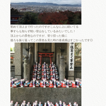
初めて頂上まで行ったのですがこんなに上に続いてる
事すらも知らず軽い登山をしているみたいでした！
頂上からの景色なのですが、登り切った後に
後ろを振り返ってこの景色を見た時の達成感はすごかったです◎