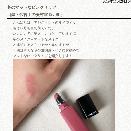
2019年11月28日
冬のマットなピンクリップ 
目黒・代官山の美容室TaviBlog
こんにちは、アシスタントのルイです☺︎
もう12月も目の前ですね。
いよいよ冬に突入しようとしています◎
冬のメイク＝マットなメイク
と連想する方もいるかと思いますが、
今回はそんな冬の透明感メイクにお勧めな
マットなピンクリップを紹介します！