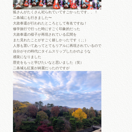
狐さんがたくさん祀られていてすごかったです、、！
二条城にも行きました〜
大政奉還が行われたところとして有名ですね！
修学旅行で行った時にすごく印象的だった
大政奉還の様子が再現されている広間を
また見れたことがすごく嬉しかったです（ ; ; ）
人形も置いてあってとてもリアルに再現されているので
自分がその時代にタイムスリップしたかのような
感覚になりました
歴史をもっと学びたいなと思いました（笑）
二条城も紅葉が綺麗だったのですが