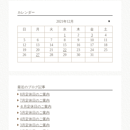
カレンダー
2021年12月
▼
日
月
火
水
木
金
土
4
6
2
4
7
3
6
1
4
6
2
5
7
3
5
1
1
4
7
2
5
7
3
6
1
4
6
2
3
6
2
4
7
2
3
6
1
4
4
7
3
5
1
3
6
2
4
7
2
5
5
1
2
4
7
3
5
1
3
6
5
7
3
5
1
4
6
2
4
7
1
4
7
2
5
7
3
6
1
4
6
2
2
5
1
3
6
1
4
7
2
5
7
3
3
6
2
4
7
2
5
1
3
6
1
4
4
7
3
5
1
3
6
2
4
7
2
5
6
2
5
7
3
5
1
1
2
3
4
11
13
11
14
10
13
11
13
12
14
10
12
11
14
12
14
10
13
11
13
10
13
11
14
10
13
11
11
14
10
12
10
13
11
14
12
12
11
14
10
12
10
13
12
14
10
12
11
13
11
14
11
14
12
14
10
13
11
13
12
10
13
11
14
12
14
10
10
13
11
14
12
10
13
11
11
14
10
12
10
13
11
14
12
13
12
14
10
12
9
8
9
8
8
9
8
9
9
9
8
8
9
9
8
9
8
8
9
8
9
8
9
9
8
8
9
9
9
8
8
8
9
9
9
8
5
6
7
8
9
10
11
18
20
16
18
21
17
20
15
18
20
16
19
21
17
19
15
15
18
21
16
19
21
17
20
15
18
20
16
17
20
16
18
21
16
17
20
15
18
18
21
17
19
15
17
20
16
18
21
16
19
19
15
16
18
21
17
19
15
17
20
19
21
17
19
15
18
20
16
18
21
15
18
21
16
19
21
17
20
15
18
20
16
16
19
15
17
20
15
18
21
16
19
21
17
17
20
16
18
21
16
19
15
17
20
15
18
18
21
17
19
15
17
20
16
18
21
16
19
20
16
19
21
17
19
15
12
13
14
15
16
17
18
25
27
23
25
28
24
27
22
25
27
23
26
28
24
26
22
22
25
28
23
26
28
24
27
22
25
27
23
24
27
23
25
28
23
24
27
22
25
25
28
24
26
22
24
27
23
25
28
23
26
26
22
23
25
28
24
26
22
24
27
26
28
24
26
22
25
27
23
25
28
22
25
28
23
26
28
24
27
22
25
27
23
23
26
22
24
27
22
25
28
23
26
28
24
24
27
23
25
28
23
26
22
24
27
22
25
25
28
24
26
22
24
27
23
25
28
23
26
27
23
26
28
24
26
22
19
20
21
22
23
24
25
30
31
29
30
31
29
30
31
29
30
30
30
29
31
29
30
30
29
30
31
29
31
29
30
29
30
31
29
30
29
29
30
31
30
30
29
29
31
29
30
30
30
31
29
26
27
28
29
30
31
最近のブログ記事
8月定休日のご案内
7月定休日のご案内
６月定休日のご案内
5月定休日のご案内
4月定休日のご案内
3月定休日のご案内