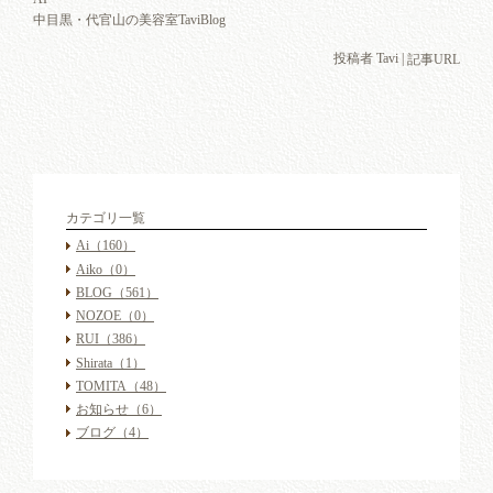
中目黒・代官山の美容室TaviBlog
投稿者 Tavi |
記事URL
カテゴリ一覧
Ai
（160）
Aiko
（0）
BLOG
（561）
NOZOE
（0）
RUI
（386）
Shirata
（1）
TOMITA
（48）
お知らせ
（6）
ブログ
（4）