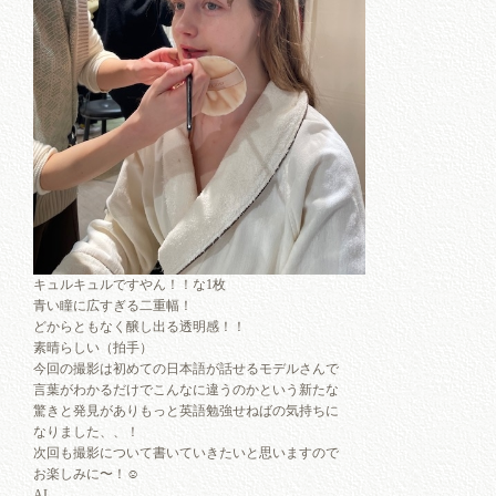
キュルキュルですやん！！な1枚
青い瞳に広すぎる二重幅！
どからともなく醸し出る透明感！！
素晴らしい（拍手）
今回の撮影は初めての日本語が話せるモデルさんで
言葉がわかるだけでこんなに違うのかという新たな
驚きと発見がありもっと英語勉強せねばの気持ちに
なりました、、！
次回も撮影について書いていきたいと思いますので
お楽しみに〜！☺︎
AI