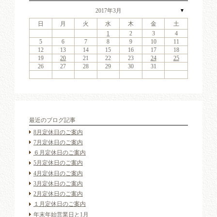
2017年3月
▼
日
月
火
水
木
金
土
4
6
2
4
7
3
6
1
4
6
2
5
7
3
5
1
1
4
7
2
5
7
3
6
1
4
6
2
3
6
2
4
7
2
3
6
1
4
4
7
3
5
1
3
6
2
4
7
2
5
5
1
4
2
4
7
3
5
1
3
6
5
7
3
5
1
4
6
2
4
7
1
4
7
2
5
7
3
6
1
4
6
2
2
5
1
3
6
1
4
7
2
5
7
3
3
6
2
4
7
2
5
1
3
6
1
4
7
3
5
1
3
6
2
4
7
2
5
6
2
5
7
3
5
1
1
2
3
4
11
13
11
14
10
13
11
13
12
14
10
12
11
14
12
14
10
13
11
13
10
13
11
14
10
13
11
11
14
10
12
10
13
11
14
12
12
11
11
14
10
12
10
13
12
14
10
12
11
13
11
14
11
14
12
14
10
13
11
13
12
10
13
11
14
12
14
10
10
13
11
14
12
10
13
11
14
10
12
10
13
11
14
12
13
12
14
10
12
9
8
9
8
8
9
8
9
9
9
8
8
9
9
8
9
8
8
9
8
9
8
9
9
8
8
9
9
9
8
8
8
9
9
9
8
5
6
7
8
9
10
11
18
20
16
18
21
17
20
15
18
20
16
19
21
17
19
15
15
18
21
16
19
21
17
20
15
18
20
16
17
20
16
18
21
16
17
20
15
18
18
21
17
19
15
17
20
16
18
21
16
19
19
15
18
16
18
21
17
19
15
17
20
19
21
17
19
15
18
20
16
18
21
15
18
21
16
19
21
17
20
15
18
20
16
16
19
15
17
20
15
18
21
16
19
21
17
17
20
16
18
21
16
19
15
17
20
15
18
21
17
19
15
17
20
16
18
21
16
19
20
16
19
21
17
19
15
12
13
14
15
16
17
18
25
27
23
25
28
24
27
22
25
27
23
26
28
24
26
22
22
25
28
23
26
28
24
27
22
25
27
23
24
27
23
25
28
23
24
27
22
25
25
28
24
26
22
24
27
23
25
28
23
26
26
22
25
23
25
28
24
26
22
24
27
26
28
24
26
22
25
27
23
25
28
22
25
28
23
26
28
24
27
22
25
27
23
23
26
22
24
27
22
25
28
23
26
28
24
24
27
23
25
28
23
26
22
24
27
22
25
28
24
26
22
24
27
23
25
28
23
26
27
23
26
28
24
26
22
19
20
21
22
23
24
25
30
31
29
30
31
29
30
31
29
30
30
30
29
31
29
30
30
29
30
31
29
31
29
30
29
30
31
29
30
29
29
30
31
30
30
29
29
31
29
30
30
30
31
29
26
27
28
29
30
31
最近のブログ記事
8月定休日のご案内
7月定休日のご案内
６月定休日のご案内
5月定休日のご案内
4月定休日のご案内
3月定休日のご案内
2月定休日のご案内
１月定休日のご案内
年末年始営業日と1月