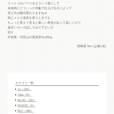
１つ１つのパーツをどういう形にして
全体的にどういった印象で仕上げるかによって
見え方は随分変わりますね☺︎
同じメイク道具を使うときでも
ちょっと変えて見ると新しい発見があって楽しいので
是非いろいろ試してみて下さい◎
RUI
中目黒・代官山の美容室TaviBlog
投稿者 Tavi |
記事URL
カテゴリ一覧
Ai
（160）
Aiko
（0）
BLOG
（561）
NOZOE
（0）
RUI
（386）