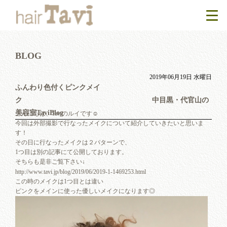
BLOG
2019年06月19日 水曜日
ふんわり色付くピンクメイ
ク 中目黒・代官山の
美容室TaviBlog
こんにちは、Taviのルイです☺︎
今回は外部撮影で行なったメイクについて紹介していきたいと思いま
す！
その日に行なったメイクは２パターンで、
1つ目は別の記事にて公開しております。
そちらも是非ご覧下さい↓
http://www.tavi.jp/blog/2019/06/2019-1-1469253.html
この時のメイクは1つ目とは違い
ピンクをメインに使った優しいメイクになります◎