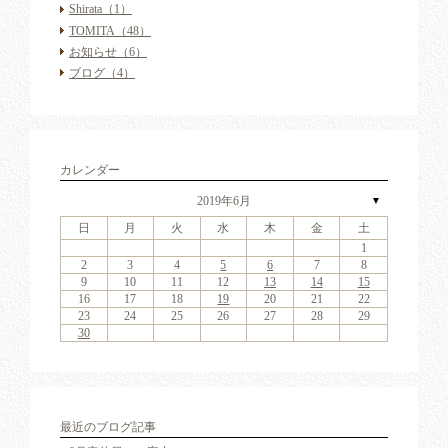
Shirata
（1）
TOMITA
（48）
お知らせ
（6）
ブログ
（4）
カレンダー
2019年6月
▼
日
月
火
水
木
金
土
4
6
2
4
7
3
6
1
4
6
2
5
7
3
5
1
1
4
7
2
5
7
3
6
1
4
6
2
3
6
2
4
7
2
3
6
1
4
4
7
3
5
1
3
6
2
4
7
2
5
5
1
4
2
4
7
3
5
1
3
6
5
7
3
5
1
4
6
2
4
7
1
4
7
2
5
7
3
6
4
6
2
2
5
1
3
6
1
4
7
2
5
7
3
3
6
2
4
7
2
5
1
3
6
1
4
4
7
3
5
1
3
6
2
4
7
2
5
6
2
5
7
3
5
1
1
11
13
11
14
10
13
11
13
12
14
10
12
11
14
12
14
10
13
11
13
10
13
11
14
10
13
11
11
14
10
12
10
13
11
14
12
12
11
11
14
10
12
10
13
12
14
10
12
11
13
11
14
11
14
12
14
10
13
11
13
12
10
13
11
14
12
14
10
10
13
11
14
12
10
13
11
11
14
10
12
10
13
11
14
12
13
12
14
10
12
9
8
9
8
8
9
8
9
9
9
8
8
9
9
8
9
8
8
9
8
9
9
9
8
8
9
9
9
8
8
8
9
9
9
8
2
3
4
5
6
7
8
18
20
16
18
21
17
20
15
18
20
16
19
21
17
19
15
15
18
21
16
19
21
17
20
15
18
20
16
17
20
16
18
21
16
17
20
15
18
18
21
17
19
15
17
20
16
18
21
16
19
19
15
18
16
18
21
17
19
15
17
20
19
21
17
19
15
18
20
16
18
21
15
18
21
16
19
21
17
20
18
20
16
16
19
15
17
20
15
18
21
16
19
21
17
17
20
16
18
21
16
19
15
17
20
15
18
18
21
17
19
15
17
20
16
18
21
16
19
20
16
19
21
17
19
15
9
10
11
12
13
14
15
25
27
23
25
28
24
27
22
25
27
23
26
28
24
26
22
22
25
28
23
26
28
24
27
22
25
27
23
24
27
23
25
28
23
24
27
22
25
25
28
24
26
22
24
27
23
25
28
23
26
26
22
25
23
25
28
24
26
22
24
27
26
28
24
26
22
25
27
23
25
28
22
25
28
23
26
28
24
27
25
27
23
23
26
22
24
27
22
25
28
23
26
28
24
24
27
23
25
28
23
26
22
24
27
22
25
25
28
24
26
22
24
27
23
25
28
23
26
27
23
26
28
24
26
22
16
17
18
19
20
21
22
30
31
29
30
31
29
30
31
29
30
30
30
29
31
29
30
30
29
30
31
29
31
29
30
29
30
31
30
29
29
30
31
30
30
29
29
31
29
30
30
30
31
29
23
24
25
26
27
28
29
30
最近のブログ記事