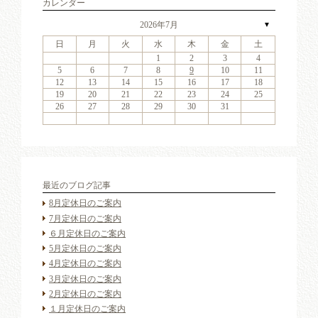
カレンダー
2026年7月
▼
日
月
火
水
木
金
土
6
2
4
7
3
6
1
4
6
2
5
7
3
5
1
1
4
7
2
5
7
3
6
1
4
6
2
3
6
2
4
7
2
3
6
1
4
4
7
3
5
1
3
6
2
4
7
2
5
5
1
4
2
4
7
3
5
1
3
6
5
7
3
5
1
4
6
2
4
7
1
4
7
2
5
7
3
6
1
4
6
2
2
5
1
3
6
1
4
7
2
5
7
3
3
6
2
4
7
2
5
1
3
6
1
4
4
7
3
5
1
3
6
2
4
7
2
5
6
2
5
7
3
5
1
1
2
3
4
13
11
14
10
13
11
13
12
14
10
12
11
14
12
14
10
13
11
13
10
13
11
14
10
13
11
11
14
10
12
10
13
11
14
12
12
11
11
14
10
12
10
13
12
14
10
12
11
13
11
14
11
14
12
14
10
13
11
13
12
10
13
11
14
12
14
10
10
13
11
14
12
10
13
11
11
14
10
12
10
13
11
14
12
13
12
14
10
12
9
8
9
8
8
9
8
9
9
9
8
8
9
9
8
9
8
8
9
8
9
8
9
9
8
8
9
9
9
8
8
8
9
9
9
8
5
6
7
8
9
10
11
20
16
18
21
17
20
15
18
20
16
19
21
17
19
15
15
18
21
16
19
21
17
20
15
18
20
16
17
20
16
18
21
16
17
20
15
18
18
21
17
19
15
17
20
16
18
21
16
19
19
15
18
16
18
21
17
19
15
17
20
19
21
17
19
15
18
20
16
18
21
15
18
21
16
19
21
17
20
15
18
20
16
16
19
15
17
20
15
18
21
16
19
21
17
17
20
16
18
21
16
19
15
17
20
15
18
18
21
17
19
15
17
20
16
18
21
16
19
20
16
19
21
17
19
15
12
13
14
15
16
17
18
27
23
25
28
24
27
22
25
27
23
26
28
24
26
22
22
25
28
23
26
28
24
27
22
25
27
23
24
27
23
25
28
23
24
27
22
25
25
28
24
26
22
24
27
23
25
28
23
26
26
22
25
23
25
28
24
26
22
24
27
26
28
24
26
22
25
27
23
25
28
22
25
28
23
26
28
24
27
22
25
27
23
23
26
22
24
27
22
25
28
23
26
28
24
24
27
23
25
28
23
26
22
24
27
22
25
25
28
24
26
22
24
27
23
25
28
23
26
27
23
26
28
24
26
22
19
20
21
22
23
24
25
30
31
29
30
31
29
30
31
29
30
30
30
29
31
29
30
30
29
30
31
29
31
29
30
29
30
31
29
30
29
29
30
31
30
30
29
29
31
29
30
30
30
31
29
26
27
28
29
30
31
最近のブログ記事
8月定休日のご案内
7月定休日のご案内
６月定休日のご案内
5月定休日のご案内
4月定休日のご案内
3月定休日のご案内
2月定休日のご案内
１月定休日のご案内