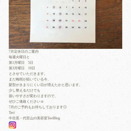
7月定休日のご案内
毎週火曜日と
第1月曜日 5日
第3月曜日 19日
とさせていただきます。
まだ梅雨が続いている今、
髪型がきまりにくい日が増えたかと思います。
少し整えるだけでも
扱いやすさが変わりますので、
ぜひご連絡ください☺︎
7月のご予約もお待ちしております◎
Tavi
中目黒・代官山の美容室TaviBlog