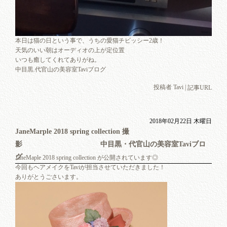
本日は猫の日という事で、うちの愛猫チビッシー2歳！
天気のいい朝はオーディオの上が定位置
いつも癒してくれてありがね。
中目黒.代官山の美容室Taviブログ
投稿者 Tavi |
記事URL
2018年02月22日 木曜日
JaneMarple 2018 spring collection 撮
影 中目黒・代官山の美容室Taviブロ
グ
JaneMaple 2018 spring collection が公開されています◎
今回もヘアメイクをTaviが担当させていただきました！
ありがとうごさいます。