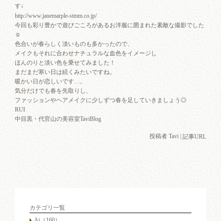
す↓
http://www.janemarple-stmm.co.jp/
今回も彩り豊かで遊びごころがあるお洋服に囲まれた素敵な撮影でした
☺︎
色合いが春らしく淡いものも多かったので、
メイクもそれに合わせナチュラルな血色をイメージし
ほんのりと淡い色を乗せてみました！
まだまだ寒い日は続くみたいですね。
暖かい日が恋しいです…。
気分だけでも春を先取りし、
ファッションやヘアメイクに少しずつ春を足していきましょう◎
RUI
中目黒・代官山の美容室TaviBlog
投稿者 Tavi |
記事URL
カテゴリ一覧
Ai
（160）