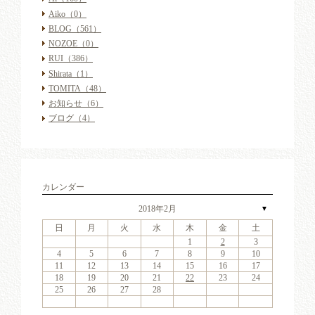
Aiko
（0）
BLOG
（561）
NOZOE
（0）
RUI
（386）
Shirata
（1）
TOMITA
（48）
お知らせ
（6）
ブログ
（4）
カレンダー
2018年2月
▼
日
月
火
水
木
金
土
4
6
2
4
7
3
6
1
4
6
2
5
7
3
5
1
1
4
7
2
5
7
3
6
1
4
6
2
3
6
2
4
7
2
3
6
1
4
4
7
3
5
1
3
6
2
4
7
2
5
5
1
4
2
4
7
3
5
1
3
6
5
7
3
5
1
4
6
2
4
7
1
4
7
2
5
7
3
6
1
4
6
2
2
5
1
3
6
1
4
7
2
5
7
3
6
2
4
7
2
5
1
3
6
1
4
4
7
3
5
1
3
6
2
4
7
2
5
6
2
5
7
3
5
1
1
2
3
11
13
11
14
10
13
11
13
12
14
10
12
11
14
12
14
10
13
11
13
10
13
11
14
10
13
11
11
14
10
12
10
13
11
14
12
12
11
11
14
10
12
10
13
12
14
10
12
11
13
11
14
11
14
12
14
10
13
11
13
12
10
13
11
14
12
14
10
13
11
14
12
10
13
11
11
14
10
12
10
13
11
14
12
13
12
14
10
12
9
8
9
8
8
9
8
9
9
9
8
8
9
9
8
9
8
8
9
8
9
8
9
9
8
8
9
9
9
8
8
8
9
9
9
8
4
5
6
7
8
9
10
18
20
16
18
21
17
20
15
18
20
16
19
21
17
19
15
15
18
21
16
19
21
17
20
15
18
20
16
17
20
16
18
21
16
17
20
15
18
18
21
17
19
15
17
20
16
18
21
16
19
19
15
18
16
18
21
17
19
15
17
20
19
21
17
19
15
18
20
16
18
21
15
18
21
16
19
21
17
20
15
18
20
16
16
19
15
17
20
15
18
21
16
19
21
17
20
16
18
21
16
19
15
17
20
15
18
18
21
17
19
15
17
20
16
18
21
16
19
20
16
19
21
17
19
15
11
12
13
14
15
16
17
25
27
23
25
28
24
27
22
25
27
23
26
28
24
26
22
22
25
28
23
26
28
24
27
22
25
27
23
24
27
23
25
28
23
24
27
22
25
25
28
24
26
22
24
27
23
25
28
23
26
26
22
25
23
25
28
24
26
22
24
27
26
28
24
26
22
25
27
23
25
28
22
25
28
23
26
28
24
27
22
25
27
23
23
26
22
24
27
22
25
28
23
26
28
24
27
23
25
28
23
26
22
24
27
22
25
25
28
24
26
22
24
27
23
25
28
23
26
27
23
26
28
24
26
22
18
19
20
21
22
23
24
30
31
29
30
31
29
30
31
29
30
30
30
29
31
29
30
30
29
30
31
29
31
29
30
29
30
31
29
30
29
29
30
31
30
30
29
29
31
29
30
30
30
31
29
25
26
27
28