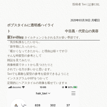
投稿者 Tavi |
記事URL
2020年03月30日 月曜日
ボブスタイルに透明感ハイライ
ト 中目黒・代官山の美容
室TaviBlog
春といえばスタイルチェンジをされる方が多い季節です。
「気分転換をしたいから」
「新学期に入ったから」
「暖かくなってきたから」と理由は様々です◎
そんな時髪型の参考として
雑誌を見てみたり、
画像検索でネットから見つけたりと
されている方が多いかと思います。
Taviでも素敵な髪型の参考を提供できるようにと
インスタグラムやHPをつかって
定期的にヘアスタイルの画像を載せています☺︎