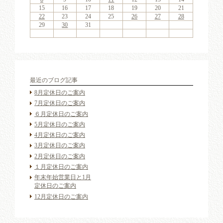
18
20
16
18
21
17
20
15
18
20
16
19
21
17
19
15
15
18
21
16
19
21
17
20
15
18
20
16
17
20
16
18
21
16
17
20
15
18
18
21
17
19
15
17
20
16
18
21
16
19
19
15
18
16
18
21
17
19
15
17
20
19
21
17
19
15
18
20
16
18
15
18
21
16
19
21
17
20
15
18
20
16
16
19
15
17
20
15
18
21
16
19
21
17
17
20
16
18
21
16
19
15
17
20
15
18
18
21
17
19
15
17
20
16
18
21
16
19
20
16
19
21
17
19
15
15
16
17
18
19
20
21
25
27
23
25
28
24
27
22
25
27
23
26
28
24
26
22
22
25
28
23
26
28
24
27
22
25
27
23
24
27
23
25
28
23
24
27
22
25
25
28
24
26
22
24
27
23
25
28
23
26
26
22
25
23
25
28
24
26
22
24
27
26
28
24
26
22
25
27
23
25
22
25
28
23
26
28
24
27
22
25
27
23
23
26
22
24
27
22
25
28
23
26
28
24
24
27
23
25
28
23
26
22
24
27
22
25
25
28
24
26
22
24
27
23
25
28
23
26
27
23
26
28
24
26
22
22
23
24
25
26
27
28
30
31
29
30
31
29
30
31
29
30
30
30
29
31
29
30
30
29
30
31
29
31
29
30
29
30
31
29
30
29
29
30
31
30
30
29
29
31
29
30
30
30
31
29
29
30
31
最近のブログ記事
8月定休日のご案内
7月定休日のご案内
６月定休日のご案内
5月定休日のご案内
4月定休日のご案内
3月定休日のご案内
2月定休日のご案内
１月定休日のご案内
年末年始営業日と1月
定休日のご案内
12月定休日のご案内