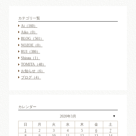
カテゴリ一覧
Ai
（160）
Aiko
（0）
BLOG
（561）
NOZOE
（0）
RUI
（386）
Shirata
（1）
TOMITA
（48）
お知らせ
（6）
ブログ
（4）
カレンダー
2020年3月
▼
日
月
火
水
木
金
土
4
6
2
4
7
3
6
1
4
6
2
5
7
3
5
1
1
4
7
2
5
7
3
6
1
4
6
2
3
6
2
4
7
2
3
6
1
4
4
7
3
5
1
3
6
2
4
7
2
5
5
1
4
2
4
7
3
5
1
3
6
5
7
3
5
1
4
6
2
4
1
4
7
2
5
7
3
6
1
4
6
2
2
5
1
3
6
1
4
7
2
5
7
3
3
6
2
4
7
2
5
1
3
6
1
4
4
7
3
5
1
3
6
2
4
7
2
5
6
2
5
7
3
5
1
1
2
3
4
5
6
7
11
13
11
14
10
13
11
13
12
14
10
12
11
14
12
14
10
13
11
13
10
13
11
14
10
13
11
11
14
10
12
10
13
11
14
12
12
11
11
14
10
12
10
13
12
14
10
12
11
13
11
11
14
12
14
10
13
11
13
12
10
13
11
14
12
14
10
10
13
11
14
12
10
13
11
11
14
10
12
10
13
11
14
12
13
12
14
10
12
9
8
9
8
8
9
8
9
9
9
8
8
9
9
8
9
8
8
9
8
9
8
9
9
8
8
9
9
9
8
8
8
9
9
9
8
8
9
10
11
12
13
14