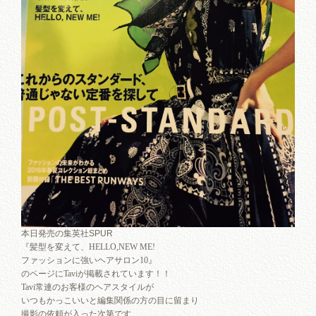
本日発売の集英社SPUR
『髪型を変えて、HELLO,NEW ME!
ファッションに強いヘアサロン10』
のページにTaviが掲載されています！！
Tavi常連のお客様のヘアスタイルが
いつもかっこいいと編集関係の方の目に留まり
撮影の依頼が入った次第です