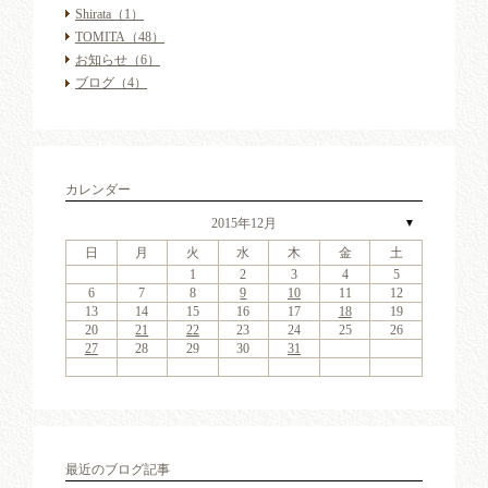
Shirata
（1）
TOMITA
（48）
お知らせ
（6）
ブログ
（4）
カレンダー
2015年12月
▼
日
月
火
水
木
金
土
4
6
2
4
7
3
6
1
4
6
2
5
7
3
5
1
1
4
7
2
5
7
3
6
1
4
6
2
3
6
2
4
7
2
3
6
1
4
4
7
3
5
1
3
6
2
4
7
2
5
5
1
4
2
4
7
3
5
1
3
6
5
7
3
5
1
4
6
2
4
7
1
4
7
2
5
7
3
6
1
4
6
2
2
5
1
3
6
1
4
7
2
5
7
3
3
6
2
4
7
2
5
1
3
6
1
4
4
7
3
5
1
3
6
2
4
7
2
5
6
2
7
3
5
1
1
2
3
4
5
11
13
11
14
10
13
11
13
12
14
10
12
11
14
12
14
10
13
11
13
10
13
11
14
10
13
11
11
14
10
12
10
13
11
14
12
12
11
11
14
10
12
10
13
12
14
10
12
11
13
11
14
11
14
12
14
10
13
11
13
12
10
13
11
14
12
14
10
10
13
11
14
12
10
13
11
11
14
10
12
10
13
11
14
12
13
14
10
12
9
8
9
8
8
9
8
9
9
9
8
8
9
9
8
9
8
8
9
8
9
8
9
9
8
8
9
9
9
8
8
8
9
9
9
8
6
7
8
9
10
11
12
18
20
16
18
21
17
20
15
18
20
16
19
21
17
19
15
15
18
21
16
19
21
17
20
15
18
20
16
17
20
16
18
21
16
17
20
15
18
18
21
17
19
15
17
20
16
18
21
16
19
19
15
18
16
18
21
17
19
15
17
20
19
21
17
19
15
18
20
16
18
21
15
18
21
16
19
21
17
20
15
18
20
16
16
19
15
17
20
15
18
21
16
19
21
17
17
20
16
18
21
16
19
15
17
20
15
18
18
21
17
19
15
17
20
16
18
21
16
19
20
16
21
17
19
15
13
14
15
16
17
18
19
25
27
23
25
28
24
27
22
25
27
23
26
28
24
26
22
22
25
28
23
26
28
24
27
22
25
27
23
24
27
23
25
28
23
24
27
22
25
25
28
24
26
22
24
27
23
25
28
23
26
26
22
25
23
25
28
24
26
22
24
27
26
28
24
26
22
25
27
23
25
28
22
25
28
23
26
28
24
27
22
25
27
23
23
26
22
24
27
22
25
28
23
26
28
24
24
27
23
25
28
23
26
22
24
27
22
25
25
28
24
26
22
24
27
23
25
28
23
26
27
23
28
24
26
22
20
21
22
23
24
25
26
30
31
29
30
31
29
30
31
29
30
30
30
29
31
29
30
30
29
30
31
29
31
29
30
29
30
31
29
30
29
29
30
31
30
30
29
29
31
29
30
30
30
31
29
27
28
29
30
31
最近のブログ記事