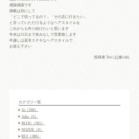
感謝感謝です
掲載は別にして
「どこで切ってるの？」「その店に行きたい」
と言っていただけるようなヘアスタイルを
これからも作り続けたいと思います
年末は31日まで休みなしで営業致します
年越しは是非ステキなヘアスタイルで
お迎え下さい
投稿者 Tavi |
記事URL
カテゴリ一覧
Ai
（160）
Aiko
（0）
BLOG
（561）
NOZOE
（0）
RUI
（386）