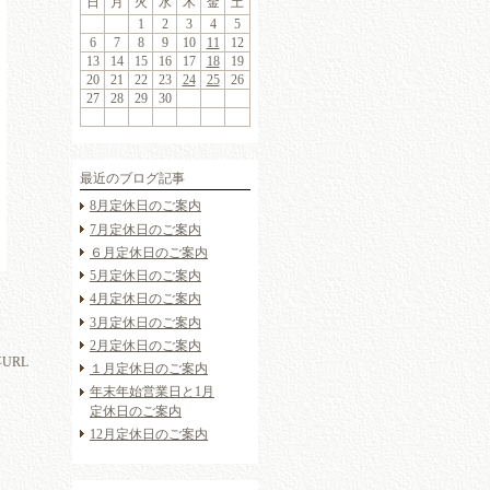
日
月
火
水
木
金
土
2
4
2
5
1
4
2
4
3
5
1
3
2
5
3
5
1
4
2
4
1
4
2
5
1
4
2
2
5
1
3
1
4
2
5
3
3
2
2
5
1
3
1
4
3
5
1
3
2
4
2
5
2
5
3
5
1
4
2
4
3
1
4
2
5
3
5
1
1
4
2
5
3
1
4
2
2
5
1
3
1
4
2
5
3
4
3
5
1
3
5
1
3
6
2
5
3
5
1
4
6
2
4
3
6
1
4
6
2
5
3
5
1
2
5
1
3
6
1
2
5
3
3
6
2
4
2
5
1
3
6
1
4
4
3
1
3
6
2
4
2
5
4
6
2
4
3
5
1
3
6
3
6
1
4
6
2
5
3
5
1
1
4
2
5
3
6
1
4
6
2
2
5
1
3
6
1
4
2
5
3
3
6
2
4
2
5
1
3
6
1
4
5
1
4
6
2
4
6
2
4
7
3
6
1
4
6
2
5
7
3
5
1
1
4
7
2
5
7
3
6
1
4
6
2
3
6
2
4
7
2
3
6
1
4
4
7
3
5
1
3
6
2
4
7
2
5
5
1
4
2
4
7
3
5
1
3
6
5
7
3
5
1
4
6
2
4
7
1
4
7
2
5
7
3
6
1
4
6
2
2
5
1
3
6
1
4
7
2
5
7
3
3
6
2
4
7
2
5
1
3
6
1
4
4
7
3
5
1
3
6
2
4
7
2
5
6
2
5
7
3
1
1
2
3
4
5
0
1
0
0
1
1
1
0
0
0
1
0
1
0
1
1
0
1
0
1
1
1
0
0
0
1
1
0
1
0
1
0
1
0
1
11
12
11
11
10
12
10
12
10
12
11
11
11
12
11
12
10
11
12
10
10
12
10
11
10
12
10
11
12
12
10
12
11
11
10
11
12
10
12
11
12
10
11
12
10
11
12
10
11
10
12
9
7
9
8
6
9
7
8
6
6
9
7
8
6
9
7
8
7
9
7
8
6
9
9
8
6
8
7
9
7
6
9
7
9
8
6
8
8
6
9
7
9
6
9
7
8
6
9
7
7
6
8
6
9
7
8
8
7
9
7
6
8
6
9
9
8
6
8
7
9
7
7
8
6
10
12
10
13
12
10
12
11
13
11
10
13
11
13
12
10
12
12
10
13
12
10
10
13
11
12
10
13
11
11
10
10
13
11
12
11
13
11
10
12
10
13
10
13
11
13
12
10
12
11
12
10
13
11
13
12
10
13
11
12
10
10
13
11
12
10
13
11
12
11
13
8
9
7
8
9
7
7
8
9
7
8
9
8
8
9
7
9
7
9
8
8
7
8
9
7
9
9
7
8
7
8
9
7
8
8
7
9
7
8
9
9
8
8
7
9
7
9
7
9
8
8
8
9
7
11
13
11
14
10
13
11
13
12
14
10
12
11
14
12
14
10
13
11
13
10
13
11
14
10
13
11
11
14
10
12
10
13
11
14
12
12
11
11
14
10
12
10
13
12
14
10
12
11
13
11
14
11
14
12
14
10
13
11
13
12
10
13
11
14
12
14
10
10
13
11
14
12
10
13
11
11
14
10
12
10
13
11
14
12
13
12
14
10
9
8
9
8
8
9
8
9
9
9
8
8
9
9
8
9
8
8
9
8
9
8
9
9
8
8
9
9
9
8
8
8
9
9
9
8
6
7
8
9
10
11
12
5
7
3
5
8
4
7
2
5
7
3
6
8
4
6
2
2
5
8
3
6
8
4
7
2
5
7
3
4
7
3
5
8
3
4
7
2
5
5
8
4
6
2
4
7
3
5
8
3
6
6
2
5
3
5
8
4
6
2
4
7
6
8
4
6
2
5
7
3
5
8
2
5
8
3
6
8
4
7
2
5
7
3
3
6
2
4
7
2
5
8
3
6
8
4
4
7
3
5
8
3
6
2
4
7
2
5
5
8
4
6
2
4
7
3
5
8
3
6
7
3
6
8
4
2
16
18
14
16
19
15
18
13
16
18
14
17
19
15
17
13
13
16
19
14
17
19
15
18
13
16
18
14
15
18
14
16
19
14
15
18
13
16
16
19
15
17
13
15
18
14
16
19
14
17
17
13
16
14
16
19
15
17
13
15
18
17
19
15
17
13
16
18
14
16
19
13
16
19
14
17
19
15
18
13
16
18
14
14
17
13
15
18
13
16
19
14
17
19
15
15
18
14
16
19
14
17
13
15
18
13
16
16
19
15
17
13
15
18
14
16
19
14
17
18
14
17
19
15
13
17
19
15
17
20
16
19
14
17
19
15
18
20
16
18
14
14
17
20
15
18
20
16
19
14
17
19
15
16
19
15
17
20
15
16
19
14
17
17
20
16
18
14
16
19
15
17
20
15
18
18
14
17
15
17
20
16
18
14
16
19
18
20
16
18
14
17
19
15
17
20
14
17
20
15
18
20
16
19
14
17
19
15
15
18
14
16
19
14
17
20
15
18
20
16
16
19
15
17
20
15
18
14
16
19
14
17
17
20
16
18
14
16
19
15
17
20
15
18
19
15
18
20
16
14
18
20
16
18
21
17
20
15
18
20
16
19
21
17
19
15
15
18
21
16
19
21
17
20
15
18
20
16
17
20
16
18
21
16
17
20
15
18
18
21
17
19
15
17
20
16
18
21
16
19
19
15
18
16
18
21
17
19
15
17
20
19
21
17
19
15
18
20
16
18
21
15
18
21
16
19
21
17
20
15
18
20
16
16
19
15
17
20
15
18
21
16
19
21
17
17
20
16
18
21
16
19
15
17
20
15
18
18
21
17
19
15
17
20
16
18
21
16
19
20
16
19
21
17
15
13
14
15
16
17
18
19
2
4
0
2
5
1
4
9
2
4
0
3
5
1
3
9
9
2
5
0
3
5
1
4
9
2
4
0
1
4
0
2
5
0
1
4
9
2
2
5
1
3
9
1
4
0
2
5
0
3
3
9
2
0
2
5
1
3
9
1
4
3
5
1
3
9
2
4
0
2
5
9
2
5
0
3
5
1
4
9
2
4
0
0
3
9
1
4
9
2
5
0
3
5
1
1
4
0
2
5
0
3
9
1
4
9
2
2
5
1
3
9
1
4
0
2
5
0
3
4
0
3
5
1
9
23
25
21
23
26
22
25
20
23
25
21
24
26
22
24
20
20
23
26
21
24
26
22
25
20
23
25
21
22
25
21
23
26
21
22
25
20
23
23
26
22
24
20
22
25
21
23
26
21
24
24
20
23
21
23
26
22
24
20
22
25
24
26
22
24
20
23
25
21
23
26
20
23
26
21
24
26
22
25
20
23
25
21
21
24
20
22
25
20
23
26
21
24
26
22
22
25
21
23
26
21
24
20
22
25
20
23
23
26
22
24
20
22
25
21
23
26
21
24
25
21
24
26
22
20
24
26
22
24
27
23
26
21
24
26
22
25
27
23
25
21
21
24
27
22
25
27
23
26
21
24
26
22
23
26
22
24
27
22
23
26
21
24
24
27
23
25
21
23
26
22
24
27
22
25
25
21
24
22
24
27
23
25
21
23
26
25
27
23
25
21
24
26
22
24
27
21
24
27
22
25
27
23
26
21
24
26
22
22
25
21
23
26
21
24
27
22
25
27
23
23
26
22
24
27
22
25
21
23
26
21
24
24
27
23
25
21
23
26
22
24
27
22
25
26
22
25
27
23
21
25
27
23
25
28
24
27
22
25
27
23
26
28
24
26
22
22
25
28
23
26
28
24
27
22
25
27
23
24
27
23
25
28
23
24
27
22
25
25
28
24
26
22
24
27
23
25
28
23
26
26
22
25
23
25
28
24
26
22
24
27
26
28
24
26
22
25
27
23
25
28
22
25
28
23
26
28
24
27
22
25
27
23
23
26
22
24
27
22
25
28
23
26
28
24
24
27
23
25
28
23
26
22
24
27
22
25
25
28
24
26
22
24
27
23
25
28
23
26
27
23
26
28
24
22
20
21
22
23
24
25
26
9
7
9
8
1
6
9
7
0
8
0
6
6
9
7
0
8
1
6
9
7
8
1
7
9
7
8
1
6
9
8
0
6
8
1
7
9
7
0
6
9
7
9
8
0
6
8
1
0
8
0
6
9
7
9
6
9
7
0
8
1
6
9
7
7
0
6
8
1
6
9
7
0
8
8
1
7
9
7
0
6
8
1
6
9
8
0
6
8
1
7
9
7
0
7
0
8
6
30
28
30
29
27
30
28
31
29
27
27
30
28
31
29
27
30
28
29
28
30
28
29
27
30
29
27
29
28
30
28
31
27
30
28
30
29
27
29
31
29
27
30
28
30
27
30
28
31
29
27
30
28
28
31
27
29
27
30
28
31
29
28
30
28
31
27
29
27
30
29
27
29
28
30
28
31
28
31
29
27
31
29
30
28
31
29
30
28
28
31
29
30
28
31
29
29
29
30
28
31
30
28
30
29
29
28
31
29
30
28
30
30
28
31
29
28
31
29
30
28
31
29
28
30
28
31
29
30
29
29
28
30
28
31
30
28
30
29
29
29
30
28
30
31
29
30
31
29
30
31
29
30
30
30
29
31
29
30
30
29
30
31
29
31
29
30
29
30
31
29
30
29
29
30
31
30
30
29
29
31
29
30
30
30
31
29
27
28
29
30
最近のブログ記事
8月定休日のご案内
7月定休日のご案内
６月定休日のご案内
5月定休日のご案内
4月定休日のご案内
3月定休日のご案内
2月定休日のご案内
URL
１月定休日のご案内
年末年始営業日と1月
定休日のご案内
12月定休日のご案内