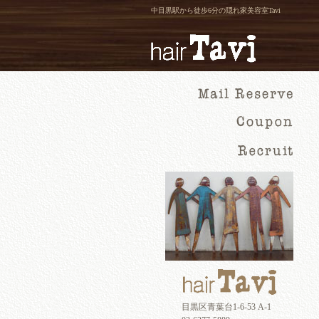
中目黒駅から徒歩6分の隠れ家美容室Tavi
目黒区青葉台1-6-53 A-1