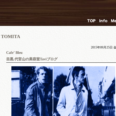
TOMITA
2015年09月25日
Cafe’ Bleu 
目黒.代官山の美容室Taviブログ