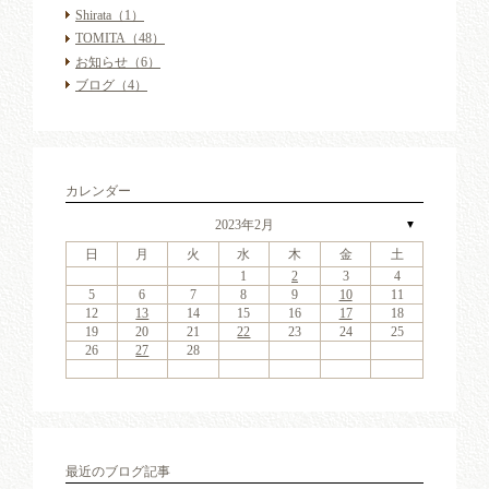
Shirata
（1）
TOMITA
（48）
お知らせ
（6）
ブログ
（4）
カレンダー
2023年2月
▼
日
月
火
水
木
金
土
4
6
2
4
7
3
6
1
4
6
2
5
7
3
5
1
1
4
7
2
5
7
3
6
1
4
6
2
3
6
2
4
7
2
3
6
1
4
7
3
5
1
3
6
2
4
7
2
5
5
1
4
2
4
7
3
5
1
3
6
5
7
3
5
1
4
6
2
4
7
1
4
7
2
5
7
3
6
1
4
6
2
2
5
1
3
6
1
4
7
2
5
7
3
3
6
2
4
7
2
5
1
3
6
1
4
4
7
3
5
1
3
6
2
4
7
2
5
6
2
5
7
3
5
1
1
2
3
4
11
13
11
14
10
13
11
13
12
14
10
12
11
14
12
14
10
13
11
13
10
13
11
14
10
13
11
14
10
12
10
13
11
14
12
12
11
11
14
10
12
10
13
12
14
10
12
11
13
11
14
11
14
12
14
10
13
11
13
12
10
13
11
14
12
14
10
10
13
11
14
12
10
13
11
11
14
10
12
10
13
11
14
12
13
12
14
10
12
9
8
9
8
8
9
8
9
9
9
8
8
9
9
8
9
8
8
9
8
9
8
9
9
8
8
9
9
9
8
8
8
9
9
9
8
5
6
7
8
9
10
11
18
20
16
18
21
17
20
15
18
20
16
19
21
17
19
15
15
18
21
16
19
21
17
20
15
18
20
16
17
20
16
18
21
16
17
20
15
18
21
17
19
15
17
20
16
18
21
16
19
19
15
18
16
18
21
17
19
15
17
20
19
21
17
19
15
18
20
16
18
21
15
18
21
16
19
21
17
20
15
18
20
16
16
19
15
17
20
15
18
21
16
19
21
17
17
20
16
18
21
16
19
15
17
20
15
18
18
21
17
19
15
17
20
16
18
21
16
19
20
16
19
21
17
19
15
12
13
14
15
16
17
18
25
27
23
25
28
24
27
22
25
27
23
26
28
24
26
22
22
25
28
23
26
28
24
27
22
25
27
23
24
27
23
25
28
23
24
27
22
25
28
24
26
22
24
27
23
25
28
23
26
26
22
25
23
25
28
24
26
22
24
27
26
28
24
26
22
25
27
23
25
28
22
25
28
23
26
28
24
27
22
25
27
23
23
26
22
24
27
22
25
28
23
26
28
24
24
27
23
25
28
23
26
22
24
27
22
25
25
28
24
26
22
24
27
23
25
28
23
26
27
23
26
28
24
26
22
19
20
21
22
23
24
25
30
31
29
30
31
29
30
31
29
30
30
30
29
31
29
30
30
29
30
31
29
31
29
30
29
30
31
29
30
29
29
30
31
30
30
29
29
31
29
30
30
30
31
29
26
27
28
最近のブログ記事