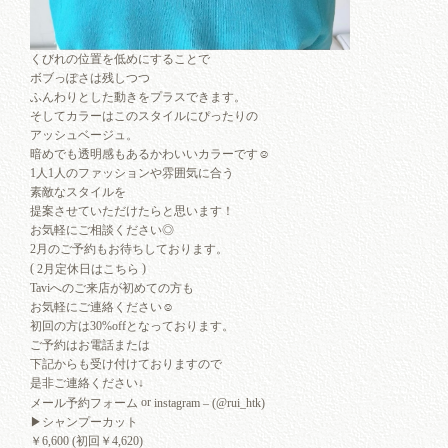
くびれの位置を低めにすることで
ボブっぽさは残しつつ
ふんわりとした動きをプラスできます。
そしてカラーはこのスタイルにぴったりの
アッシュベージュ。
暗めでも透明感もあるかわいいカラーです☺︎
1人1人のファッションや雰囲気に合う
素敵なスタイルを
提案させていただけたらと思います！
お気軽にご相談ください◎
2月のご予約もお待ちしております。
(
)
2月定休日はこちら
Taviへのご来店が初めての方も
お気軽にご連絡ください☺︎
初回の方は30%offとなっております。
ご予約はお電話または
下記からも受け付けておりますので
是非ご連絡ください↓
or
メール予約フォーム
instagram – (@rui_htk)
▶︎シャンプーカット
￥6,600 (初回￥4,620)