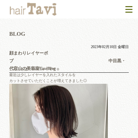
BLOG
2023年02月10日 金曜日
顔まわりレイヤーボ
ブ 中目黒・
代官山の美容室TaviBlog
こんにちは、Taviのルイです☺︎
最近は少しレイヤーを入れたスタイルを
カットさせていただくことが増えてきました◎