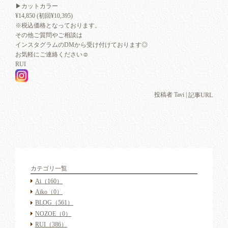
▶︎カットカラー
¥14,850 (初回¥10,395)
※税込価格となっております。
その他ご質問やご相談は
インスタグラムのDMから受け付けております◎
お気軽にご連絡ください☺︎
RUI
投稿者 Tavi |
記事URL
カテゴリ一覧
Ai
（160）
Aiko
（0）
BLOG
（561）
NOZOE
（0）
RUI
（386）