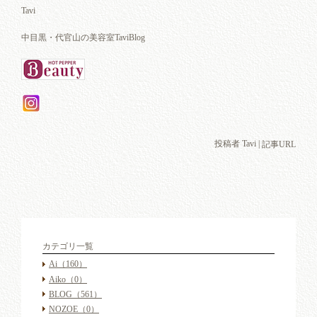
Tavi
中目黒・代官山の美容室TaviBlog
投稿者 Tavi |
記事URL
カテゴリ一覧
Ai
（160）
Aiko
（0）
BLOG
（561）
NOZOE
（0）