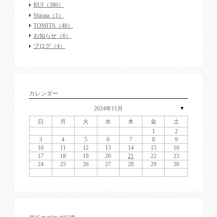
RUI
（386）
Shirata
（1）
TOMITA
（48）
お知らせ
（6）
ブログ
（4）
カレンダー
2024年11月
▼
日
月
火
水
木
金
土
4
6
2
4
7
3
6
1
4
6
2
5
7
3
5
1
1
4
7
5
7
3
6
1
4
6
2
3
6
2
4
7
2
3
6
1
4
4
7
3
5
1
3
6
2
4
7
2
5
5
1
4
2
4
7
3
5
1
3
6
5
7
3
5
1
4
6
2
4
7
1
4
7
2
5
7
3
6
1
4
6
2
2
5
1
3
6
1
4
7
2
5
7
3
3
6
2
4
7
2
5
1
3
6
1
4
4
7
3
5
1
3
6
2
4
7
2
5
6
2
5
7
3
5
1
1
2
11
13
11
14
10
13
11
13
12
14
10
12
11
14
12
14
10
13
11
13
10
13
11
14
10
13
11
11
14
10
12
10
13
11
14
12
12
11
11
14
10
12
10
13
12
14
10
12
11
13
11
14
11
14
12
14
10
13
11
13
12
10
13
11
14
12
14
10
10
13
11
14
12
10
13
11
11
14
10
12
10
13
11
14
12
13
12
14
10
12
9
8
9
8
8
8
9
9
9
8
8
9
9
8
9
8
8
9
8
9
8
9
9
8
8
9
9
9
8
8
8
9
9
9
8
3
4
5
6
7
8
9
18
20
16
18
21
17
20
15
18
20
16
19
21
17
19
15
15
18
21
19
21
17
20
15
18
20
16
17
20
16
18
21
16
17
20
15
18
18
21
17
19
15
17
20
16
18
21
16
19
19
15
18
16
18
21
17
19
15
17
20
19
21
17
19
15
18
20
16
18
21
15
18
21
16
19
21
17
20
15
18
20
16
16
19
15
17
20
15
18
21
16
19
21
17
17
20
16
18
21
16
19
15
17
20
15
18
18
21
17
19
15
17
20
16
18
21
16
19
20
16
19
21
17
19
15
10
11
12
13
14
15
16
25
27
23
25
28
24
27
22
25
27
23
26
28
24
26
22
22
25
28
26
28
24
27
22
25
27
23
24
27
23
25
28
23
24
27
22
25
25
28
24
26
22
24
27
23
25
28
23
26
26
22
25
23
25
28
24
26
22
24
27
26
28
24
26
22
25
27
23
25
28
22
25
28
23
26
28
24
27
22
25
27
23
23
26
22
24
27
22
25
28
23
26
28
24
24
27
23
25
28
23
26
22
24
27
22
25
25
28
24
26
22
24
27
23
25
28
23
26
27
23
26
28
24
26
22
17
18
19
20
21
22
23
30
31
29
30
31
29
31
29
30
30
30
29
31
29
30
30
29
30
31
29
31
29
30
29
30
31
29
30
29
29
30
31
30
30
29
29
31
29
30
30
30
31
29
24
25
26
27
28
29
30