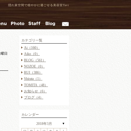
隠れ家空間で穏やかに過ごせる美容室Tavi
カテゴリ一覧
Ai
（160）
 土曜日
Aiko
（0）
せ
BLOG
（561）
NOZOE
（0）
RUI
（386）
Shirata
（1）
TOMITA
（48）
お知らせ
（6）
ブログ
（4）
カレンダー
2018年3月
▼