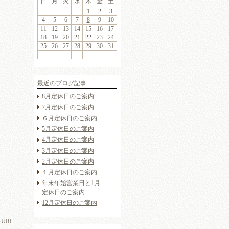
日
月
火
水
木
金
土
2
4
2
5
1
4
2
4
3
5
1
3
2
5
3
5
1
4
2
4
1
4
2
5
1
4
2
2
5
1
3
1
4
2
5
3
3
2
2
5
1
3
1
4
3
5
1
3
2
4
2
5
2
5
3
5
1
4
2
4
3
1
4
2
5
3
5
1
4
2
5
3
1
4
2
2
5
1
3
1
4
2
5
3
4
3
5
1
3
3
5
1
3
6
2
5
3
5
1
4
6
2
4
3
6
1
4
6
2
5
3
5
1
2
5
1
3
6
1
2
5
3
3
6
2
4
2
5
1
3
6
1
4
4
3
1
3
6
2
4
2
5
4
6
2
4
3
5
1
3
6
3
6
1
4
6
2
5
3
5
1
1
4
2
5
3
6
1
4
6
2
5
1
3
6
1
4
2
5
3
3
6
2
4
2
5
1
3
6
1
4
5
1
4
6
2
4
4
6
2
4
7
3
6
1
4
6
2
5
7
3
5
1
1
4
7
2
5
7
3
6
1
4
6
2
3
6
2
4
7
2
3
6
1
4
4
7
3
5
1
3
6
2
4
7
2
5
5
1
4
2
4
7
3
5
1
3
6
5
7
3
5
1
4
6
2
4
7
1
4
7
2
5
7
3
6
1
4
6
2
2
5
1
3
6
1
4
7
2
5
7
3
6
2
4
7
2
5
1
3
6
1
4
4
7
3
5
1
3
6
2
4
7
2
5
6
2
5
7
3
5
1
1
2
3
0
1
0
0
1
1
1
0
0
0
1
0
1
0
1
1
0
1
0
1
1
1
0
0
0
1
1
0
1
0
1
0
1
0
1
11
12
11
11
10
12
10
12
10
12
11
11
11
12
11
12
10
11
12
10
10
12
10
11
10
12
10
11
12
12
10
12
11
11
10
11
12
10
12
11
12
10
11
12
10
11
12
10
11
10
12
10
9
7
9
8
6
9
7
8
6
6
9
7
8
6
9
7
8
7
9
7
8
6
9
9
8
6
8
7
9
7
6
9
7
9
8
6
8
8
6
9
7
9
6
9
7
8
6
9
7
7
6
8
6
9
7
8
7
9
7
6
8
6
9
9
8
6
8
7
9
7
7
8
6
10
12
10
13
12
10
12
11
13
11
10
13
11
13
12
10
12
12
10
13
12
10
10
13
11
12
10
13
11
11
10
10
13
11
12
11
13
11
10
12
10
13
10
13
11
13
12
10
12
11
12
10
13
11
13
12
10
13
11
12
10
10
13
11
12
10
13
11
12
11
13
11
8
9
7
8
9
7
7
8
9
7
8
9
8
8
9
7
9
7
9
8
8
7
8
9
7
9
9
7
8
7
8
9
7
8
8
7
9
7
8
9
8
8
7
9
7
9
7
9
8
8
8
9
7
11
13
11
14
10
13
11
13
12
14
10
12
11
14
12
14
10
13
11
13
10
13
11
14
10
13
11
11
14
10
12
10
13
11
14
12
12
11
11
14
10
12
10
13
12
14
10
12
11
13
11
14
11
14
12
14
10
13
11
13
12
10
13
11
14
12
14
10
13
11
14
12
10
13
11
11
14
10
12
10
13
11
14
12
13
12
14
10
12
9
8
9
8
8
9
8
9
9
9
8
8
9
9
8
9
8
8
9
8
9
8
9
9
8
8
9
9
9
8
8
8
9
9
9
8
4
5
6
7
8
9
10
5
7
3
5
8
4
7
2
5
7
3
6
8
4
6
2
2
5
8
3
6
8
4
7
2
5
7
3
4
7
3
5
8
3
4
7
2
5
5
8
4
6
2
4
7
3
5
8
3
6
6
2
5
3
5
8
4
6
2
4
7
6
8
4
6
2
5
7
3
5
8
2
5
8
3
6
8
4
7
2
5
7
3
3
6
2
4
7
2
5
8
3
6
8
4
7
3
5
8
3
6
2
4
7
2
5
5
8
4
6
2
4
7
3
5
8
3
6
7
3
6
8
4
6
2
16
18
14
16
19
15
18
13
16
18
14
17
19
15
17
13
13
16
19
14
17
19
15
18
13
16
18
14
15
18
14
16
19
14
15
18
13
16
16
19
15
17
13
15
18
14
16
19
14
17
17
13
16
14
16
19
15
17
13
15
18
17
19
15
17
13
16
18
14
16
19
13
16
19
14
17
19
15
18
13
16
18
14
14
17
13
15
18
13
16
19
14
17
19
15
18
14
16
19
14
17
13
15
18
13
16
16
19
15
17
13
15
18
14
16
19
14
17
18
14
17
19
15
17
13
17
19
15
17
20
16
19
14
17
19
15
18
20
16
18
14
14
17
20
15
18
20
16
19
14
17
19
15
16
19
15
17
20
15
16
19
14
17
17
20
16
18
14
16
19
15
17
20
15
18
18
14
17
15
17
20
16
18
14
16
19
18
20
16
18
14
17
19
15
17
20
14
17
20
15
18
20
16
19
14
17
19
15
15
18
14
16
19
14
17
20
15
18
20
16
19
15
17
20
15
18
14
16
19
14
17
17
20
16
18
14
16
19
15
17
20
15
18
19
15
18
20
16
18
14
18
20
16
18
21
17
20
15
18
20
16
19
21
17
19
15
15
18
21
16
19
21
17
20
15
18
20
16
17
20
16
18
21
16
17
20
15
18
18
21
17
19
15
17
20
16
18
21
16
19
19
15
18
16
18
21
17
19
15
17
20
19
21
17
19
15
18
20
16
18
21
15
18
21
16
19
21
17
20
15
18
20
16
16
19
15
17
20
15
18
21
16
19
21
17
20
16
18
21
16
19
15
17
20
15
18
18
21
17
19
15
17
20
16
18
21
16
19
20
16
19
21
17
19
15
11
12
13
14
15
16
17
2
4
0
2
5
1
4
9
2
4
0
3
5
1
3
9
9
2
5
0
3
5
1
4
9
2
4
0
1
4
0
2
5
0
1
4
9
2
2
5
1
3
9
1
4
0
2
5
0
3
3
9
2
0
2
5
1
3
9
1
4
3
5
1
3
9
2
4
0
2
5
9
2
5
0
3
5
1
4
9
2
4
0
0
3
9
1
4
9
2
5
0
3
5
1
4
0
2
5
0
3
9
1
4
9
2
2
5
1
3
9
1
4
0
2
5
0
3
4
0
3
5
1
3
9
23
25
21
23
26
22
25
20
23
25
21
24
26
22
24
20
20
23
26
21
24
26
22
25
20
23
25
21
22
25
21
23
26
21
22
25
20
23
23
26
22
24
20
22
25
21
23
26
21
24
24
20
23
21
23
26
22
24
20
22
25
24
26
22
24
20
23
25
21
23
26
20
23
26
21
24
26
22
25
20
23
25
21
21
24
20
22
25
20
23
26
21
24
26
22
25
21
23
26
21
24
20
22
25
20
23
23
26
22
24
20
22
25
21
23
26
21
24
25
21
24
26
22
24
20
24
26
22
24
27
23
26
21
24
26
22
25
27
23
25
21
21
24
27
22
25
27
23
26
21
24
26
22
23
26
22
24
27
22
23
26
21
24
24
27
23
25
21
23
26
22
24
27
22
25
25
21
24
22
24
27
23
25
21
23
26
25
27
23
25
21
24
26
22
24
27
21
24
27
22
25
27
23
26
21
24
26
22
22
25
21
23
26
21
24
27
22
25
27
23
26
22
24
27
22
25
21
23
26
21
24
24
27
23
25
21
23
26
22
24
27
22
25
26
22
25
27
23
25
21
25
27
23
25
28
24
27
22
25
27
23
26
28
24
26
22
22
25
28
23
26
28
24
27
22
25
27
23
24
27
23
25
28
23
24
27
22
25
25
28
24
26
22
24
27
23
25
28
23
26
26
22
25
23
25
28
24
26
22
24
27
26
28
24
26
22
25
27
23
25
28
22
25
28
23
26
28
24
27
22
25
27
23
23
26
22
24
27
22
25
28
23
26
28
24
27
23
25
28
23
26
22
24
27
22
25
25
28
24
26
22
24
27
23
25
28
23
26
27
23
26
28
24
26
22
18
19
20
21
22
23
24
9
7
9
8
1
6
9
7
0
8
0
6
6
9
7
0
8
1
6
9
7
8
1
7
9
7
8
1
6
9
8
0
6
8
1
7
9
7
0
6
9
7
9
8
0
6
8
1
0
8
0
6
9
7
9
6
9
7
0
8
1
6
9
7
7
0
6
8
1
6
9
7
0
8
1
7
9
7
0
6
8
1
6
9
8
0
6
8
1
7
9
7
0
7
0
8
0
6
30
28
30
29
27
30
28
31
29
27
27
30
28
31
29
27
30
28
29
28
30
28
29
27
30
29
27
29
28
30
28
31
27
30
28
30
29
27
29
31
29
27
30
28
30
27
30
28
31
29
27
30
28
28
31
27
29
27
30
28
31
28
30
28
31
27
29
27
30
29
27
29
28
30
28
31
28
31
29
27
31
29
30
28
31
29
30
28
28
31
29
30
28
31
29
29
29
30
28
31
30
28
30
29
29
28
31
29
30
28
30
30
28
31
29
28
31
29
30
28
31
29
28
30
28
31
29
29
29
28
30
28
31
30
28
30
29
29
29
30
28
30
31
29
30
31
29
30
31
29
30
30
30
29
31
29
30
30
29
30
31
29
31
29
30
29
30
31
29
30
29
29
30
30
30
29
29
31
29
30
30
30
31
29
25
26
27
28
29
30
31
最近のブログ記事
8月定休日のご案内
7月定休日のご案内
６月定休日のご案内
5月定休日のご案内
4月定休日のご案内
3月定休日のご案内
2月定休日のご案内
１月定休日のご案内
年末年始営業日と1月
定休日のご案内
12月定休日のご案内
URL