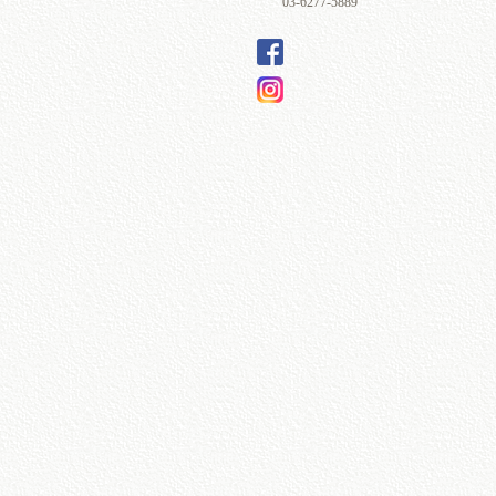
03-6277-5889