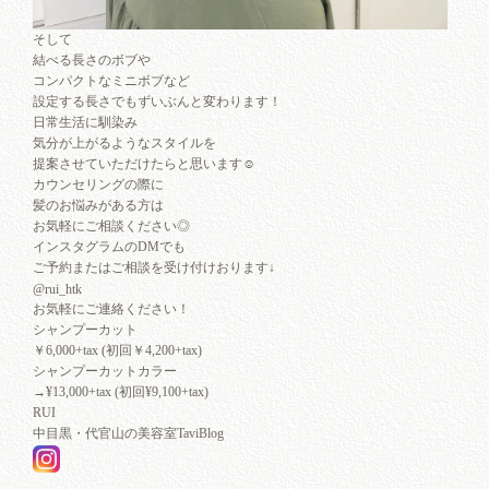
そして
結べる長さのボブや
コンパクトなミニボブなど
設定する長さでもずいぶんと変わります！
日常生活に馴染み
気分が上がるようなスタイルを
提案させていただけたらと思います☺︎
カウンセリングの際に
髪のお悩みがある方は
お気軽にご相談ください◎
インスタグラムのDMでも
ご予約またはご相談を受け付けおります↓
@rui_htk
お気軽にご連絡ください！
シャンプーカット
￥6,000+tax (初回￥4,200+tax)
シャンプーカットカラー
→¥13,000+tax (初回¥9,100+tax)
RUI
中目黒・代官山の美容室TaviBlog