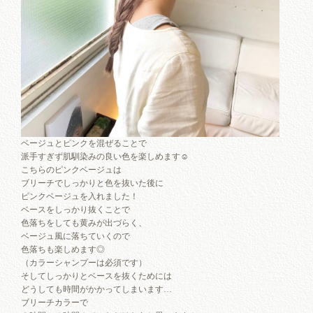
ベージュとピンクを混ぜることで
派手すぎず肌馴染みの良い色を楽しめます☺︎
こちらのピンクベージュは
ブリーチでしっかりと色を抜いた後に
ピンクベージュを入れました！
ベースをしっかり抜くことで
色落ちをしても黄みが出づらく、
ベージュ風に落ちていくので
色落ちも楽しめます◎
（カラーシャンプーは必須です）
そしてしっかりとベースを抜くためには
どうしても時間がかかってしまいます…
ブリーチカラーで