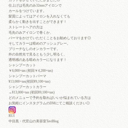
仕上げは毛先のみ32mmアイロンで
カールをつけています。
髪質によってはアイロンを入れなくても
柔らかく動きを出すことができます！
ストレートヘアの方は
毛先のみアイロンで巻くか、
パーマをかけていただくことをお勧めしております◎
そしてカラーは暗めのアッシュグレー。
ブリーチなしのオンカラーです。
外の自然光で見るともう少し明るく、
透明感のある暗めカラーになります！
シャンプーカット
￥6,000+tax (初回￥4,200+tax)
シャンプーカットパーマ
¥13,000+tax(初回¥9,100+tax)
シャンプーカットカラー
→¥13,000+tax (初回¥9,100+tax)
どのメニューで予約を取ればいいか悩まれている方は
お気軽にインスタグラムのDMにてご相談ください◎
RUI
中目黒・代官山の美容室TaviBlog