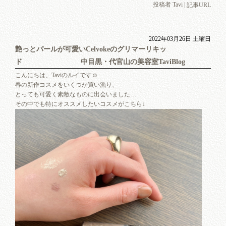
投稿者 Tavi |
記事URL
2022年03月26日 土曜日
艶っとパールが可愛いCelvokeのグリマーリキッ
ド 中目黒・代官山の美容室TaviBlog
こんにちは、Taviのルイです☺︎
春の新作コスメをいくつか買い漁り、
とっても可愛く素敵なものに出会いました…
その中でも特にオススメしたいコスメがこちら↓