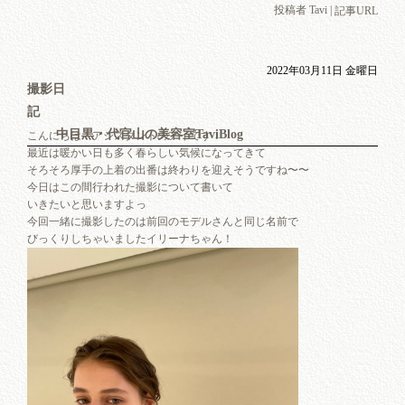
投稿者 Tavi |
記事URL
2022年03月11日 金曜日
撮影日
記
中目黒・代官山の美容室TaviBlog
こんにちは！アシスタントのアイです！
最近は暖かい日も多く春らしい気候になってきて
そろそろ厚手の上着の出番は終わりを迎えそうですね〜〜
今日はこの間行われた撮影について書いて
いきたいと思いますよっ
今回一緒に撮影したのは前回のモデルさんと同じ名前で
びっくりしちゃいましたイリーナちゃん！