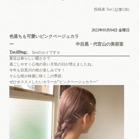
投稿者 Tavi |
記事URL
2022年03月04日 金曜日
色落ちも可愛いピンクベージュカラ
ー 中目黒・代官山の美容室
TaviBlog
こんにちは、Taviのルイです☺︎
最近は春らしい暖かさで
過ごしやすく心地の良い天気の日が増えましたね。
今年も目黒川の桜が楽しみです！
そんな桜が綺麗に咲くこの季節、
ぜひオススメしたいカラーが”ピンクベージュカラー”