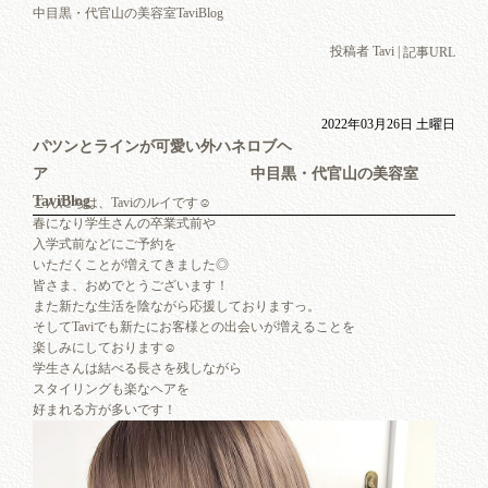
中目黒・代官山の美容室TaviBlog
投稿者 Tavi |
記事URL
2022年03月26日 土曜日
パツンとラインが可愛い外ハネロブヘ
ア 中目黒・代官山の美容室
TaviBlog
こんにちは、Taviのルイです☺︎
春になり学生さんの卒業式前や
入学式前などにご予約を
いただくことが増えてきました◎
皆さま、おめでとうございます！
また新たな生活を陰ながら応援しておりますっ。
そしてTaviでも新たにお客様との出会いが増えることを
楽しみにしております☺︎
学生さんは結べる長さを残しながら
スタイリングも楽なヘアを
好まれる方が多いです！