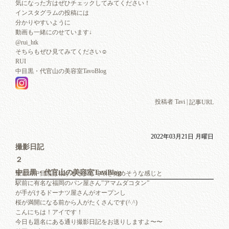
気になった方はぜひチェックしてみてください！
インスタグラムの投稿には
分かりやすいように
動画も一緒にのせています↓
@rui_htk
そちらもぜひ見てみてください☺︎
RUI
中目黒・代官山の美容室TavoBlog
投稿者 Tavi |
記事URL
2022年03月21日 月曜日
撮影日記
２
中目黒・代官山の美容室TaviBlog
最近の中目黒は桜がもう少しで咲き始めそうな感じと
駅前に有名な福岡のパン屋さん”アマムダコタン”
が手がけるドーナツ屋さんがオープンし
桜が満開になる前から人がたくさんです(^.^)
こんにちは！アイです！
今日も題名にある通り撮影日記をお送りしますよ〜〜