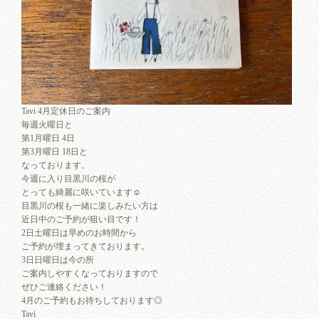
Tavi 4月定休日のご案内
毎週火曜日と
第1月曜日 4日
第3月曜日 18日と
なっております。
今週に入り目黒川の桜が
とっても綺麗に咲いています☺︎
目黒川の桜も一緒に楽しみたい方は
近日中のご予約が狙い目です！
2日土曜日は早めのお時間から
ご予約が埋まってきております。
3日日曜日は今の所
ご案内しやすくなっておりますので
ぜひご連絡ください！
4月のご予約もお待ちしております◎
Tavi