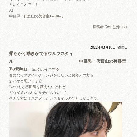
ということで！！
AI
中目黒・代官山の美容室TaviBlog
投稿者 Tavi |
記事URL
2022年03月18日 金曜日
柔らかく動きがでるウルフスタイ
ル 中目黒・代官山の美容室
TaviBlog
こんにちは、Taviのルイです☺︎
春になりスタイルチェンジをしたいとお考えの方も
多いかと思います◎
“いつもと雰囲気を変えたいけれど
どう変えたらいいか分からない…”
そんな方にオススメしたいスタイルのひとつがコチラ↓