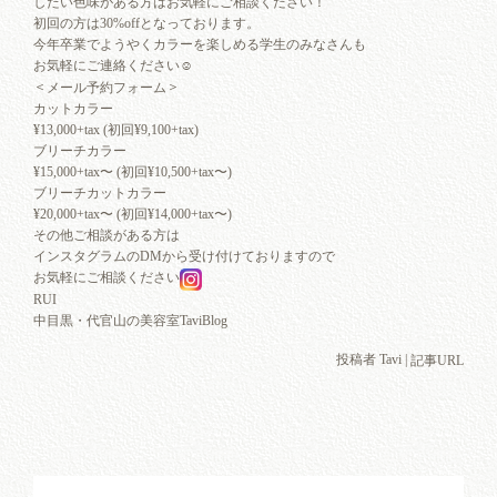
したい色味がある方はお気軽にご相談ください！
初回の方は30%offとなっております。
今年卒業でようやくカラーを楽しめる学生のみなさんも
お気軽にご連絡ください☺︎
＜
＞
メール予約フォーム
カットカラー
¥13,000+tax (初回¥9,100+tax)
ブリーチカラー
¥15,000+tax〜 (初回¥10,500+tax〜)
ブリーチカットカラー
¥20,000+tax〜 (初回¥14,000+tax〜)
その他ご相談がある方は
インスタグラムのDMから受け付けておりますので
お気軽にご相談ください
RUI
中目黒・代官山の美容室TaviBlog
投稿者 Tavi |
記事URL