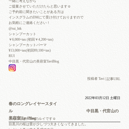
一緒に考えながら
ご提案させていただけたらと思います☺︎
ご予約前に聞きたいことがある方は
インスグラムのDMにて受け付けておりますので
お気軽にご連絡ください！
@rui_htk
シャンプーカット
￥6,000+tax (初回￥4,200+tax)
シャンプーカットパーマ
¥13,000+tax(初回¥9,100+tax)
RUI
中目黒・代官山の美容室TaviBlog
投稿者 Tavi |
記事URL
2022年03月12日 土曜日
春のロングレイヤースタイ
ル 中目黒・代官山の
美容室TaviBlog
こんにちは、Taviのルイです☺︎
目黒川の桜は蕾が少しづつ大きくなってきました。