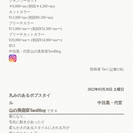
シャンプーカット
￥6,000+tax (初回￥4,200+tax)
カットカラー
¥13,000+tax (初回¥9,100+tax)
ブリーチカラー
¥15,000+tax〜 (初回¥10,500+tax〜)
ブリーチカットカラー
¥20,000+tax〜 (初回¥14,000+tax〜)
RUI
中目黒・代官山の美容室TaviBlog
投稿者 Tavi |
記事URL
2022年03月26日 土曜日
丸みのあるボブスタイ
ル 中目黒・代官
山の美容室TaviBlog
こんにちは、Taviのルイです☺︎
春になり、
毛先に動きがあったり
柔らかさのあるスタイルにされる方が