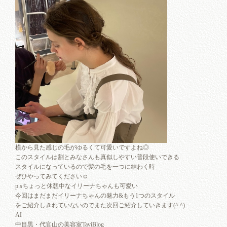
横から見た感じの毛がゆるくて可愛いですよね◎
このスタイルは割とみなさんも真似しやすい普段使いできる
スタイルになっているので髪の毛を一つに結わく時
ぜひやってみてください☺︎
p.sちょっと休憩中なイリーナちゃんも可愛い
今回はまだまだイリーナちゃんの魅力&もう1つのスタイル
をご紹介しきれていないのでまた次回ご紹介していきます(^.^)
AI
中目黒・代官山の美容室TaviBlog