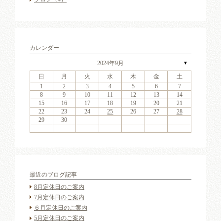
カレンダー
2024年9月
▼
日
月
火
水
木
金
土
4
6
2
4
7
3
6
1
4
6
2
5
7
3
5
1
1
4
7
2
5
3
6
1
4
6
2
3
6
2
4
7
2
3
6
1
4
4
7
3
5
1
3
6
2
4
7
2
5
5
1
4
2
4
7
3
5
1
3
6
5
7
3
5
1
4
6
2
4
7
1
4
7
2
5
7
3
6
1
4
6
2
2
5
1
3
6
1
4
7
2
5
7
3
3
6
2
4
7
2
5
1
3
6
1
4
4
7
3
5
1
3
6
2
4
7
2
5
6
2
5
7
3
5
1
1
2
3
4
5
6
7
11
13
11
14
10
13
11
13
12
14
10
12
11
14
12
10
13
11
13
10
13
11
14
10
13
11
11
14
10
12
10
13
11
14
12
12
11
11
14
10
12
10
13
12
14
10
12
11
13
11
14
11
14
12
14
10
13
11
13
12
10
13
11
14
12
14
10
10
13
11
14
12
10
13
11
11
14
10
12
10
13
11
14
12
13
12
14
10
12
9
8
9
8
8
9
8
9
9
9
8
8
9
9
8
9
8
8
9
8
9
8
9
9
8
8
9
9
9
8
8
8
9
9
9
8
8
9
10
11
12
13
14
18
20
16
18
21
17
20
15
18
20
16
19
21
17
19
15
15
18
21
16
19
17
20
15
18
20
16
17
20
16
18
21
16
17
20
15
18
18
21
17
19
15
17
20
16
18
21
16
19
19
15
18
16
18
21
17
19
15
17
20
19
21
17
19
15
18
20
16
18
21
15
18
21
16
19
21
17
20
15
18
20
16
16
19
15
17
20
15
18
21
16
19
21
17
17
20
16
18
21
16
19
15
17
20
15
18
18
21
17
19
15
17
20
16
18
21
16
19
20
16
19
21
17
19
15
15
16
17
18
19
20
21
25
27
23
25
28
24
27
22
25
27
23
26
28
24
26
22
22
25
28
23
26
24
27
22
25
27
23
24
27
23
25
28
23
24
27
22
25
25
28
24
26
22
24
27
23
25
28
23
26
26
22
25
23
25
28
24
26
22
24
27
26
28
24
26
22
25
27
23
25
28
22
25
28
23
26
28
24
27
22
25
27
23
23
26
22
24
27
22
25
28
23
26
28
24
24
27
23
25
28
23
26
22
24
27
22
25
25
28
24
26
22
24
27
23
25
28
23
26
27
23
26
28
24
26
22
22
23
24
25
26
27
28
30
31
29
30
31
29
30
31
29
30
30
30
29
31
29
30
30
29
30
31
29
31
29
30
29
30
31
29
30
29
29
30
31
30
30
29
29
31
29
30
30
30
31
29
29
30
最近のブログ記事
8月定休日のご案内
7月定休日のご案内
６月定休日のご案内
5月定休日のご案内