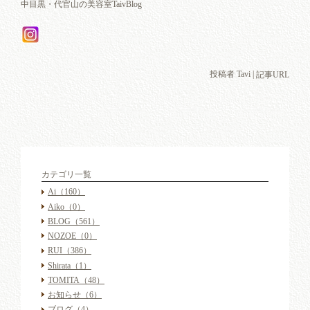
中目黒・代官山の美容室TaivBlog
投稿者 Tavi |
記事URL
カテゴリ一覧
Ai
（160）
Aiko
（0）
BLOG
（561）
NOZOE
（0）
RUI
（386）
Shirata
（1）
TOMITA
（48）
お知らせ
（6）
ブログ
（4）