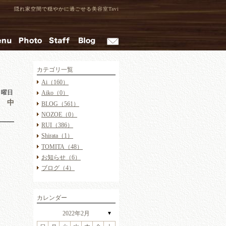
隠れ家空間で穏やかに過ごせる美容室Tavi
カテゴリ一覧
Ai
（160）
 月曜日
Aiko
（0）
中
BLOG
（561）
NOZOE
（0）
RUI
（386）
Shirata
（1）
TOMITA
（48）
お知らせ
（6）
ブログ
（4）
カレンダー
2022年2月
▼