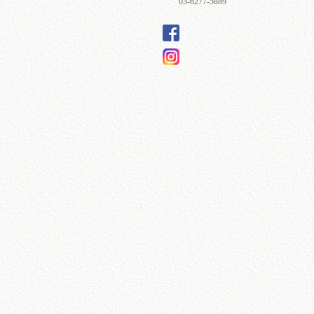
03-6277-5889