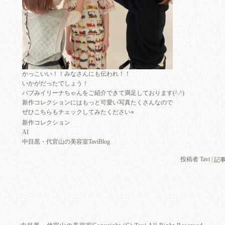
かっこいい！！みなさんにも伝われ！！
いかがだったでしょう！
バブみイリーナちゃんをご紹介できて満足しております(^.^)
新作コレクションにはもっと可愛い写真たくさんなので
ぜひこちらもチェックしてみたください⭐︎
新作コレクション
AI
中目黒・代官山の美容室TaviBlog
投稿者 Tavi |
記事