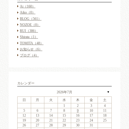
Ai
（160）
Aiko
（0）
BLOG
（561）
NOZOE
（0）
RUI
（386）
Shirata
（1）
TOMITA
（48）
お知らせ
（6）
ブログ
（4）
カレンダー
2026年7月
▼
日
月
火
水
木
金
土
6
2
4
7
3
6
1
4
6
2
5
7
3
5
1
1
4
7
2
5
7
3
6
1
4
6
2
3
6
2
4
7
2
3
6
1
4
4
7
3
5
1
3
6
2
4
7
2
5
5
1
4
2
4
7
3
5
1
3
6
5
7
3
5
1
4
6
2
4
7
1
4
7
2
5
7
3
6
1
4
6
2
2
5
1
3
6
1
4
7
2
5
7
3
3
6
2
4
7
2
5
1
3
6
1
4
4
7
3
5
1
3
6
2
4
7
2
5
6
2
5
7
3
5
1
1
2
3
4
13
11
14
10
13
11
13
12
14
10
12
11
14
12
14
10
13
11
13
10
13
11
14
10
13
11
11
14
10
12
10
13
11
14
12
12
11
11
14
10
12
10
13
12
14
10
12
11
13
11
14
11
14
12
14
10
13
11
13
12
10
13
11
14
12
14
10
10
13
11
14
12
10
13
11
11
14
10
12
10
13
11
14
12
13
12
14
10
12
9
8
9
8
8
9
8
9
9
9
8
8
9
9
8
9
8
8
9
8
9
8
9
9
8
8
9
9
9
8
8
8
9
9
9
8
5
6
7
8
9
10
11
20
16
18
21
17
20
15
18
20
16
19
21
17
19
15
15
18
21
16
19
21
17
20
15
18
20
16
17
20
16
18
21
16
17
20
15
18
18
21
17
19
15
17
20
16
18
21
16
19
19
15
18
16
18
21
17
19
15
17
20
19
21
17
19
15
18
20
16
18
21
15
18
21
16
19
21
17
20
15
18
20
16
16
19
15
17
20
15
18
21
16
19
21
17
17
20
16
18
21
16
19
15
17
20
15
18
18
21
17
19
15
17
20
16
18
21
16
19
20
16
19
21
17
19
15
12
13
14
15
16
17
18
27
23
25
28
24
27
22
25
27
23
26
28
24
26
22
22
25
28
23
26
28
24
27
22
25
27
23
24
27
23
25
28
23
24
27
22
25
25
28
24
26
22
24
27
23
25
28
23
26
26
22
25
23
25
28
24
26
22
24
27
26
28
24
26
22
25
27
23
25
28
22
25
28
23
26
28
24
27
22
25
27
23
23
26
22
24
27
22
25
28
23
26
28
24
24
27
23
25
28
23
26
22
24
27
22
25
25
28
24
26
22
24
27
23
25
28
23
26
27
23
26
28
24
26
22
19
20
21
22
23
24
25
30
31
29
30
31
29
30
31
29
30
30
30
29
31
29
30
30
29
30
31
29
31
29
30
29
30
31
29
30
29
29
30
31
30
30
29
29
31
29
30
30
30
31
29
26
27
28
29
30
31