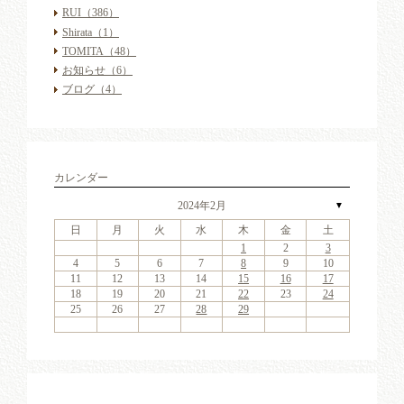
RUI
（386）
Shirata
（1）
TOMITA
（48）
お知らせ
（6）
ブログ
（4）
カレンダー
2024年2月
▼
日
月
火
水
木
金
土
4
6
2
4
7
3
6
1
4
6
2
5
7
3
5
1
1
4
7
2
5
7
3
6
1
4
6
2
6
2
4
7
2
3
6
1
4
4
7
3
5
1
3
6
2
4
7
2
5
5
1
4
2
4
7
3
5
1
3
6
5
7
3
5
1
4
6
2
4
7
1
4
7
2
5
7
3
6
1
4
6
2
2
5
1
3
6
1
4
7
2
5
7
3
3
6
2
4
7
2
5
1
3
6
1
4
4
7
3
5
1
3
6
2
4
7
2
5
6
2
5
7
3
5
1
1
2
3
11
13
11
14
10
13
11
13
12
14
10
12
11
14
12
14
10
13
11
13
13
11
14
10
13
11
11
14
10
12
10
13
11
14
12
12
11
11
14
10
12
10
13
12
14
10
12
11
13
11
14
11
14
12
14
10
13
11
13
12
10
13
11
14
12
14
10
10
13
11
14
12
10
13
11
11
14
10
12
10
13
11
14
12
13
12
14
10
12
9
8
9
8
8
9
8
9
9
9
8
8
9
9
8
9
8
8
9
8
9
8
9
9
8
8
9
9
9
8
8
8
9
9
9
8
4
5
6
7
8
9
10
18
20
16
18
21
17
20
15
18
20
16
19
21
17
19
15
15
18
21
16
19
21
17
20
15
18
20
16
20
16
18
21
16
17
20
15
18
18
21
17
19
15
17
20
16
18
21
16
19
19
15
18
16
18
21
17
19
15
17
20
19
21
17
19
15
18
20
16
18
21
15
18
21
16
19
21
17
20
15
18
20
16
16
19
15
17
20
15
18
21
16
19
21
17
17
20
16
18
21
16
19
15
17
20
15
18
18
21
17
19
15
17
20
16
18
21
16
19
20
16
19
21
17
19
15
11
12
13
14
15
16
17
25
27
23
25
28
24
27
22
25
27
23
26
28
24
26
22
22
25
28
23
26
28
24
27
22
25
27
23
27
23
25
28
23
24
27
22
25
25
28
24
26
22
24
27
23
25
28
23
26
26
22
25
23
25
28
24
26
22
24
27
26
28
24
26
22
25
27
23
25
28
22
25
28
23
26
28
24
27
22
25
27
23
23
26
22
24
27
22
25
28
23
26
28
24
24
27
23
25
28
23
26
22
24
27
22
25
25
28
24
26
22
24
27
23
25
28
23
26
27
23
26
28
24
26
22
18
19
20
21
22
23
24
30
31
29
30
31
29
30
31
29
30
30
30
29
31
29
30
30
29
30
31
29
31
29
30
29
30
31
29
30
29
29
30
31
30
30
29
29
31
29
30
30
30
31
29
25
26
27
28
29