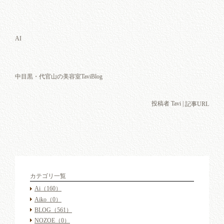
AI
中目黒・代官山の美容室TaviBlog
投稿者 Tavi |
記事URL
カテゴリ一覧
Ai
（160）
Aiko
（0）
BLOG
（561）
NOZOE
（0）