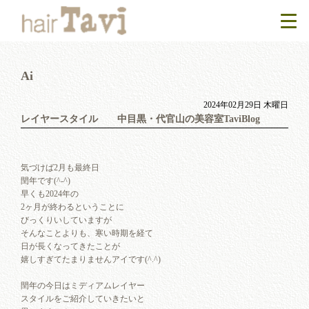
Ai
2024年02月29日 木曜日
レイヤースタイル 中目黒・代官山の美容室TaviBlog
気づけば2月も最終日
閏年です(^-^)
早くも2024年の
2ヶ月が終わるということに
びっくりいしていますが
そんなことよりも、寒い時期を経て
日が長くなってきたことが
嬉しすぎてたまりませんアイです(^.^)
閏年の今日はミディアムレイヤー
スタイルをご紹介していきたいと