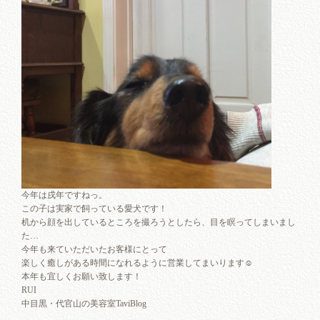
今年は戌年ですねっ。
この子は実家で飼っている愛犬です！
机から顔を出しているところを撮ろうとしたら、目を瞑ってしまいまし
た…
今年も来ていただいたお客様にとって
楽しく癒しがある時間になれるように営業してまいります☺︎
本年も宜しくお願い致します！
RUI
中目黒・代官山の美容室TaviBlog