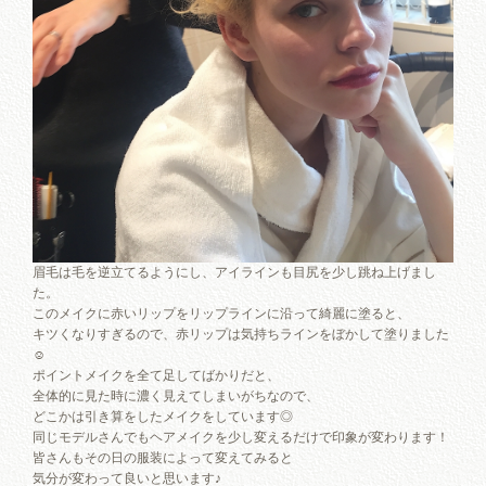
眉毛は毛を逆立てるようにし、アイラインも目尻を少し跳ね上げまし
た。
このメイクに赤いリップをリップラインに沿って綺麗に塗ると、
キツくなりすぎるので、赤リップは気持ちラインをぼかして塗りました
☺︎
ポイントメイクを全て足してばかりだと、
全体的に見た時に濃く見えてしまいがちなので、
どこかは引き算をしたメイクをしています◎
同じモデルさんでもヘアメイクを少し変えるだけで印象が変わります！
皆さんもその日の服装によって変えてみると
気分が変わって良いと思います♪