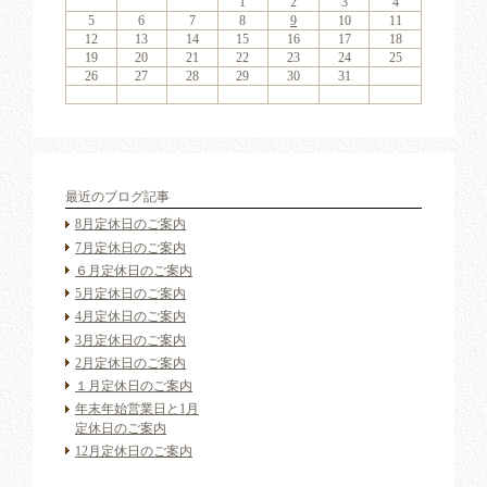
6
2
4
7
3
6
1
4
6
2
5
7
3
5
1
1
4
7
2
5
7
3
6
1
4
6
2
3
6
2
4
7
2
3
6
1
4
4
7
3
5
1
3
6
2
4
7
2
5
5
1
4
2
4
7
3
5
1
3
6
5
7
3
5
1
4
6
2
4
7
1
4
7
2
5
7
3
6
1
4
6
2
2
5
1
3
6
1
4
7
2
5
7
3
3
6
2
4
7
2
5
1
3
6
1
4
4
7
3
5
1
3
6
2
4
7
2
5
6
2
5
7
3
5
1
1
2
3
4
13
11
14
10
13
11
13
12
14
10
12
11
14
12
14
10
13
11
13
10
13
11
14
10
13
11
11
14
10
12
10
13
11
14
12
12
11
11
14
10
12
10
13
12
14
10
12
11
13
11
14
11
14
12
14
10
13
11
13
12
10
13
11
14
12
14
10
10
13
11
14
12
10
13
11
11
14
10
12
10
13
11
14
12
13
12
14
10
12
9
8
9
8
8
9
8
9
9
9
8
8
9
9
8
9
8
8
9
8
9
8
9
9
8
8
9
9
9
8
8
8
9
9
9
8
5
6
7
8
9
10
11
20
16
18
21
17
20
15
18
20
16
19
21
17
19
15
15
18
21
16
19
21
17
20
15
18
20
16
17
20
16
18
21
16
17
20
15
18
18
21
17
19
15
17
20
16
18
21
16
19
19
15
18
16
18
21
17
19
15
17
20
19
21
17
19
15
18
20
16
18
21
15
18
21
16
19
21
17
20
15
18
20
16
16
19
15
17
20
15
18
21
16
19
21
17
17
20
16
18
21
16
19
15
17
20
15
18
18
21
17
19
15
17
20
16
18
21
16
19
20
16
19
21
17
19
15
12
13
14
15
16
17
18
27
23
25
28
24
27
22
25
27
23
26
28
24
26
22
22
25
28
23
26
28
24
27
22
25
27
23
24
27
23
25
28
23
24
27
22
25
25
28
24
26
22
24
27
23
25
28
23
26
26
22
25
23
25
28
24
26
22
24
27
26
28
24
26
22
25
27
23
25
28
22
25
28
23
26
28
24
27
22
25
27
23
23
26
22
24
27
22
25
28
23
26
28
24
24
27
23
25
28
23
26
22
24
27
22
25
25
28
24
26
22
24
27
23
25
28
23
26
27
23
26
28
24
26
22
19
20
21
22
23
24
25
30
31
29
30
31
29
30
31
29
30
30
30
29
31
29
30
30
29
30
31
29
31
29
30
29
30
31
29
30
29
29
30
31
30
30
29
29
31
29
30
30
30
31
29
26
27
28
29
30
31
最近のブログ記事
8月定休日のご案内
7月定休日のご案内
６月定休日のご案内
5月定休日のご案内
4月定休日のご案内
3月定休日のご案内
2月定休日のご案内
１月定休日のご案内
年末年始営業日と1月
定休日のご案内
12月定休日のご案内