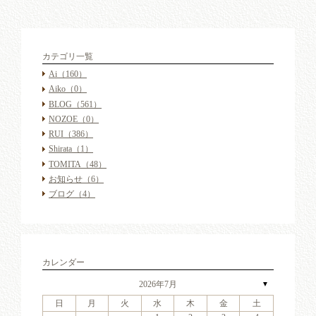
カテゴリ一覧
Ai
（160）
Aiko
（0）
BLOG
（561）
NOZOE
（0）
RUI
（386）
Shirata
（1）
TOMITA
（48）
お知らせ
（6）
ブログ
（4）
カレンダー
2026年7月
▼
日
月
火
水
木
金
土