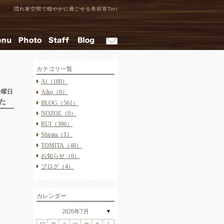
隠れ家空間で穏やかに過ごせる美容室Tavi
カテゴリ一覧
Ai
（160）
 金曜日
Aiko
（0）
た
BLOG
（561）
NOZOE
（0）
RUI
（386）
Shirata
（1）
TOMITA
（48）
お知らせ
（6）
ブログ
（4）
カレンダー
2026年7月
▼