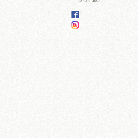
03-6277-5889