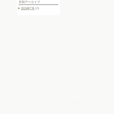
月別アーカイブ
(1)
2026年7月