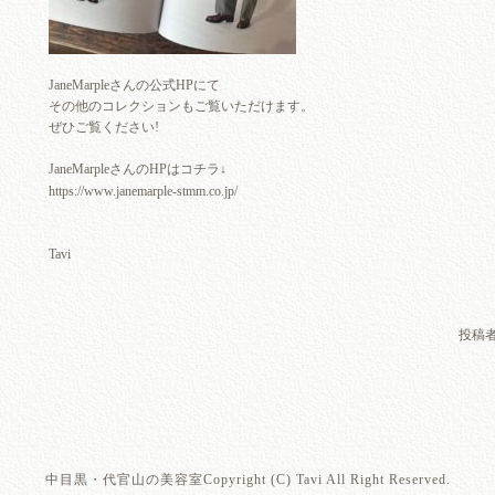
JaneMarpleさんの公式HPにて
その他のコレクションもご覧いただけます。
ぜひご覧ください!
JaneMarpleさんのHPはコチラ↓
https://www.janemarple-stmm.co.jp/
Tavi
投稿者 
中目黒・代官山の美容室Copyright (C) Tavi All Right Reserved.