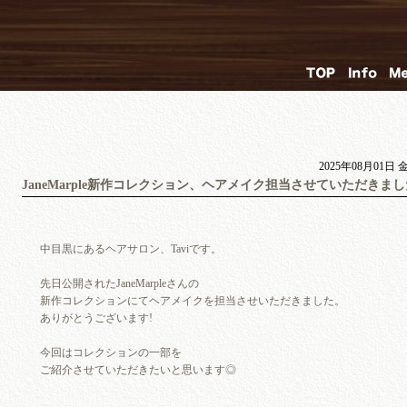
2025年08月01日
JaneMarple新作コレクション、ヘアメイク担当させていただきまし
中目黒にあるヘアサロン、Taviです。
先日公開されたJaneMarpleさんの
新作コレクションにてヘアメイクを担当させいただきました。
ありがとうございます!
今回はコレクションの一部を
ご紹介させていただきたいと思います◎