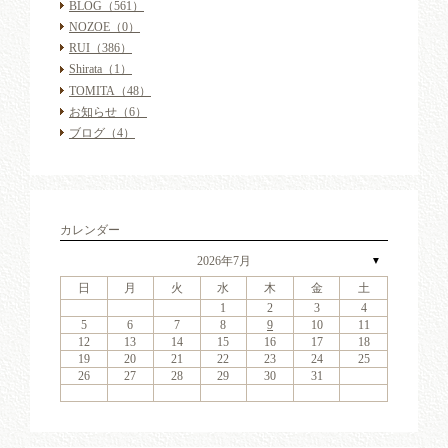
BLOG
（561）
NOZOE
（0）
RUI
（386）
Shirata
（1）
TOMITA
（48）
お知らせ
（6）
ブログ
（4）
カレンダー
2026年7月
▼
日
月
火
水
木
金
土
6
2
4
7
3
6
1
4
6
2
5
7
3
5
1
1
4
7
2
5
7
3
6
1
4
6
2
3
6
2
4
7
2
3
6
1
4
4
7
3
5
1
3
6
2
4
7
2
5
5
1
4
2
4
7
3
5
1
3
6
5
7
3
5
1
4
6
2
4
7
1
4
7
2
5
7
3
6
1
4
6
2
2
5
1
3
6
1
4
7
2
5
7
3
3
6
2
4
7
2
5
1
3
6
1
4
4
7
3
5
1
3
6
2
4
7
2
5
6
2
5
7
3
5
1
1
2
3
4
13
11
14
10
13
11
13
12
14
10
12
11
14
12
14
10
13
11
13
10
13
11
14
10
13
11
11
14
10
12
10
13
11
14
12
12
11
11
14
10
12
10
13
12
14
10
12
11
13
11
14
11
14
12
14
10
13
11
13
12
10
13
11
14
12
14
10
10
13
11
14
12
10
13
11
11
14
10
12
10
13
11
14
12
13
12
14
10
12
9
8
9
8
8
9
8
9
9
9
8
8
9
9
8
9
8
8
9
8
9
8
9
9
8
8
9
9
9
8
8
8
9
9
9
8
5
6
7
8
9
10
11
20
16
18
21
17
20
15
18
20
16
19
21
17
19
15
15
18
21
16
19
21
17
20
15
18
20
16
17
20
16
18
21
16
17
20
15
18
18
21
17
19
15
17
20
16
18
21
16
19
19
15
18
16
18
21
17
19
15
17
20
19
21
17
19
15
18
20
16
18
21
15
18
21
16
19
21
17
20
15
18
20
16
16
19
15
17
20
15
18
21
16
19
21
17
17
20
16
18
21
16
19
15
17
20
15
18
18
21
17
19
15
17
20
16
18
21
16
19
20
16
19
21
17
19
15
12
13
14
15
16
17
18
27
23
25
28
24
27
22
25
27
23
26
28
24
26
22
22
25
28
23
26
28
24
27
22
25
27
23
24
27
23
25
28
23
24
27
22
25
25
28
24
26
22
24
27
23
25
28
23
26
26
22
25
23
25
28
24
26
22
24
27
26
28
24
26
22
25
27
23
25
28
22
25
28
23
26
28
24
27
22
25
27
23
23
26
22
24
27
22
25
28
23
26
28
24
24
27
23
25
28
23
26
22
24
27
22
25
25
28
24
26
22
24
27
23
25
28
23
26
27
23
26
28
24
26
22
19
20
21
22
23
24
25
30
31
29
30
31
29
30
31
29
30
30
30
29
31
29
30
30
29
30
31
29
31
29
30
29
30
31
29
30
29
29
30
31
30
30
29
29
31
29
30
30
30
31
29
26
27
28
29
30
31