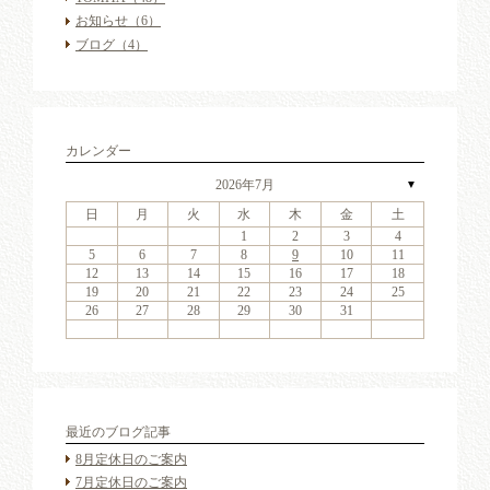
お知らせ
（6）
ブログ
（4）
カレンダー
2026年7月
▼
日
月
火
水
木
金
土
6
2
4
7
3
6
1
4
6
2
5
7
3
5
1
1
4
7
2
5
7
3
6
1
4
6
2
3
6
2
4
7
2
3
6
1
4
4
7
3
5
1
3
6
2
4
7
2
5
5
1
4
2
4
7
3
5
1
3
6
5
7
3
5
1
4
6
2
4
7
1
4
7
2
5
7
3
6
1
4
6
2
2
5
1
3
6
1
4
7
2
5
7
3
3
6
2
4
7
2
5
1
3
6
1
4
4
7
3
5
1
3
6
2
4
7
2
5
6
2
5
7
3
5
1
1
2
3
4
13
11
14
10
13
11
13
12
14
10
12
11
14
12
14
10
13
11
13
10
13
11
14
10
13
11
11
14
10
12
10
13
11
14
12
12
11
11
14
10
12
10
13
12
14
10
12
11
13
11
14
11
14
12
14
10
13
11
13
12
10
13
11
14
12
14
10
10
13
11
14
12
10
13
11
11
14
10
12
10
13
11
14
12
13
12
14
10
12
9
8
9
8
8
9
8
9
9
9
8
8
9
9
8
9
8
8
9
8
9
8
9
9
8
8
9
9
9
8
8
8
9
9
9
8
5
6
7
8
9
10
11
20
16
18
21
17
20
15
18
20
16
19
21
17
19
15
15
18
21
16
19
21
17
20
15
18
20
16
17
20
16
18
21
16
17
20
15
18
18
21
17
19
15
17
20
16
18
21
16
19
19
15
18
16
18
21
17
19
15
17
20
19
21
17
19
15
18
20
16
18
21
15
18
21
16
19
21
17
20
15
18
20
16
16
19
15
17
20
15
18
21
16
19
21
17
17
20
16
18
21
16
19
15
17
20
15
18
18
21
17
19
15
17
20
16
18
21
16
19
20
16
19
21
17
19
15
12
13
14
15
16
17
18
27
23
25
28
24
27
22
25
27
23
26
28
24
26
22
22
25
28
23
26
28
24
27
22
25
27
23
24
27
23
25
28
23
24
27
22
25
25
28
24
26
22
24
27
23
25
28
23
26
26
22
25
23
25
28
24
26
22
24
27
26
28
24
26
22
25
27
23
25
28
22
25
28
23
26
28
24
27
22
25
27
23
23
26
22
24
27
22
25
28
23
26
28
24
24
27
23
25
28
23
26
22
24
27
22
25
25
28
24
26
22
24
27
23
25
28
23
26
27
23
26
28
24
26
22
19
20
21
22
23
24
25
30
31
29
30
31
29
30
31
29
30
30
30
29
31
29
30
30
29
30
31
29
31
29
30
29
30
31
29
30
29
29
30
31
30
30
29
29
31
29
30
30
30
31
29
26
27
28
29
30
31
最近のブログ記事
8月定休日のご案内
7月定休日のご案内