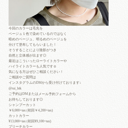
今回のカラーは毛先を
ベージュ１色で染めているのではなく
暗めのベージュ、明るめのベージュを
分けて塗布してもらいました！
そうすることにより陰影がつき
自然と立体感が出ます◎
最近はこういったローライトカラーや
ハイライトカラーも人気です☺︎
気になる方はぜひご相談ください！
ご相談やご質問は
インスタグラムのDMから受け付けております↓
@rui_htk
ご予約はDMまたは
から
メール予約フォーム
お待ちしております◎
シャンプーカット
￥6,000+tax (初回￥4,200+tax)
カットカラー
¥13,000+tax (初回¥9,100+tax)
ブリーチカラー