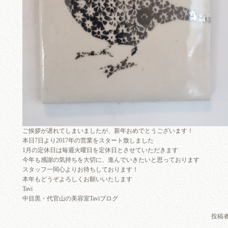
1
1
1
1
1
1
1
1
1
1
1
1
1
1
1
1
1
1
1
2
1
1
2
2
2
1
1
1
2
1
2
1
2
2
1
2
1
2
2
2
1
1
1
2
2
1
2
1
2
1
2
1
2
2
3
2
2
1
3
1
3
1
3
2
2
2
3
2
3
1
2
3
1
1
3
1
2
1
3
1
2
3
3
1
3
2
2
1
2
3
1
3
2
3
1
2
3
1
2
3
1
2
1
3
1
3
1
4
3
1
3
2
4
2
1
4
2
4
3
1
3
3
1
4
3
1
1
4
2
3
1
4
2
2
1
1
4
2
3
2
4
2
1
3
1
4
1
4
2
4
3
1
3
2
3
1
4
2
4
3
1
4
2
3
1
1
4
2
3
1
4
2
3
2
4
2
7
3
5
8
4
7
2
5
7
3
6
8
4
6
2
2
5
8
3
6
8
4
7
2
5
7
3
4
7
3
5
8
3
4
7
2
5
5
8
4
6
2
4
7
3
5
8
3
6
6
2
5
3
5
8
4
6
2
4
7
6
8
4
6
2
5
7
3
5
8
2
5
8
3
6
8
4
7
2
5
7
3
3
6
2
4
7
2
5
8
3
6
8
4
4
7
3
5
8
3
6
2
4
7
2
5
5
8
4
6
2
4
7
3
5
8
3
6
7
3
6
8
4
6
2
8
4
6
9
5
8
3
6
8
4
7
9
5
7
3
3
6
9
4
7
9
5
8
3
6
8
4
5
8
4
6
9
4
5
8
3
6
6
9
5
7
3
5
8
4
6
9
4
7
7
3
6
4
6
9
5
7
3
5
8
7
9
5
7
3
6
8
4
6
9
3
6
9
4
7
9
5
8
3
6
8
4
4
7
3
5
8
3
6
9
4
7
9
5
5
8
4
6
9
4
7
3
5
8
3
6
6
9
5
7
3
5
8
4
6
9
4
7
8
4
7
9
5
7
3
10
10
10
10
10
10
10
10
10
10
10
10
10
10
10
10
10
10
9
5
7
6
9
4
7
9
5
8
6
8
4
4
7
5
8
6
9
4
7
9
5
6
9
5
7
5
6
9
4
7
7
6
8
4
6
9
5
7
5
8
8
4
7
5
7
6
8
4
6
9
8
6
8
4
7
9
5
7
4
7
5
8
6
9
4
7
9
5
5
8
4
6
9
4
7
5
8
6
6
9
5
7
5
8
4
6
9
4
7
7
6
8
4
6
9
5
7
5
8
9
5
8
6
8
4
1
1
1
1
1
1
1
1
1
1
1
1
1
1
1
1
1
1
1
1
1
1
1
1
1
1
1
1
1
1
1
1
1
1
1
6
8
7
5
8
6
9
7
9
5
5
8
6
9
7
5
8
6
7
6
8
6
7
5
8
8
7
9
5
7
6
8
6
9
9
5
8
6
8
7
9
5
7
9
7
9
5
8
6
8
5
8
6
9
7
5
8
6
6
9
5
7
5
8
6
9
7
7
6
8
6
9
5
7
5
8
8
7
9
5
7
6
8
6
9
6
9
7
9
5
14
10
12
15
11
14
12
14
10
13
15
11
13
12
15
10
13
15
11
14
12
14
10
11
14
10
12
15
10
11
14
12
12
15
11
13
11
14
10
12
15
10
13
13
12
10
12
15
11
13
11
14
13
15
11
13
12
14
10
12
15
12
15
10
13
15
11
14
12
14
10
10
13
11
14
12
15
10
13
15
11
11
14
10
12
15
10
13
11
14
12
12
15
11
13
11
14
10
12
15
10
13
14
10
13
15
11
13
9
9
9
9
9
9
9
9
9
9
9
9
9
9
9
9
9
15
11
13
16
12
15
10
13
15
11
14
16
12
14
10
10
13
16
11
14
16
12
15
10
13
15
11
12
15
11
13
16
11
12
15
10
13
13
16
12
14
10
12
15
11
13
16
11
14
14
10
13
11
13
16
12
14
10
12
15
14
16
12
14
10
13
15
11
13
16
10
13
16
11
14
16
12
15
10
13
15
11
11
14
10
12
15
10
13
16
11
14
16
12
12
15
11
13
16
11
14
10
12
15
10
13
13
16
12
14
10
12
15
11
13
16
11
14
15
11
14
16
12
14
10
16
12
14
17
13
16
11
14
16
12
15
17
13
15
11
11
14
17
12
15
17
13
16
11
14
16
12
13
16
12
14
17
12
13
16
11
14
14
17
13
15
11
13
16
12
14
17
12
15
15
11
14
12
14
17
13
15
11
13
16
15
17
13
15
11
14
16
12
14
17
11
14
17
12
15
17
13
16
11
14
16
12
12
15
11
13
16
11
14
17
12
15
17
13
13
16
12
14
17
12
15
11
13
16
11
14
14
17
13
15
11
13
16
12
14
17
12
15
16
12
15
17
13
15
11
1
1
1
1
1
1
1
1
1
1
1
1
1
1
1
1
1
1
1
1
1
1
1
1
1
1
1
1
1
1
1
1
1
1
1
1
1
1
1
1
1
1
1
1
1
1
1
1
1
1
1
1
1
1
1
1
1
1
1
1
1
1
1
1
1
1
1
1
1
1
1
1
1
1
1
1
1
1
1
1
1
1
1
1
1
1
1
1
1
1
1
1
1
1
1
1
1
1
1
1
1
1
1
1
1
1
1
1
1
1
1
1
1
1
1
1
1
1
1
1
1
1
1
1
1
21
17
19
22
18
21
16
19
21
17
20
22
18
20
16
16
19
22
17
20
22
18
21
16
19
21
17
18
21
17
19
22
17
18
21
16
19
19
22
18
20
16
18
21
17
19
22
17
20
20
16
19
17
19
22
18
20
16
18
21
20
22
18
20
16
19
21
17
19
22
16
19
22
17
20
22
18
21
16
19
21
17
17
20
16
18
21
16
19
22
17
20
22
18
18
21
17
19
22
17
20
16
18
21
16
19
19
22
18
20
16
18
21
17
19
22
17
20
21
17
20
22
18
20
16
22
18
20
23
19
22
17
20
22
18
21
23
19
21
17
17
20
23
18
21
23
19
22
17
20
22
18
19
22
18
20
23
18
19
22
17
20
20
23
19
21
17
19
22
18
20
23
18
21
21
17
20
18
20
23
19
21
17
19
22
21
23
19
21
17
20
22
18
20
23
17
20
23
18
21
23
19
22
17
20
22
18
18
21
17
19
22
17
20
23
18
21
23
19
19
22
18
20
23
18
21
17
19
22
17
20
20
23
19
21
17
19
22
18
20
23
18
21
22
18
21
23
19
21
17
23
19
21
24
20
23
18
21
23
19
22
24
20
22
18
18
21
24
19
22
24
20
23
18
21
23
19
20
23
19
21
24
19
20
23
18
21
21
24
20
22
18
20
23
19
21
24
19
22
22
18
21
19
21
24
20
22
18
20
23
22
24
20
22
18
21
23
19
21
24
18
21
24
19
22
24
20
23
18
21
23
19
19
22
18
20
23
18
21
24
19
22
24
20
20
23
19
21
24
19
22
18
20
23
18
21
21
24
20
22
18
20
23
19
21
24
19
22
23
19
22
24
20
22
18
2
2
2
2
2
2
1
2
2
2
2
2
2
2
1
1
2
2
2
2
2
2
2
1
2
2
2
2
2
2
2
2
2
2
2
1
2
2
2
2
2
1
2
2
2
2
2
2
2
2
1
2
2
2
2
2
2
1
2
2
2
2
2
2
1
2
2
2
2
2
1
2
2
2
2
2
2
2
1
2
2
2
2
2
1
2
2
1
2
2
2
2
2
2
2
2
2
2
2
2
2
1
2
2
1
2
2
2
2
2
1
2
2
2
2
2
2
2
2
2
2
2
2
2
1
28
24
26
29
25
28
23
26
28
24
27
29
25
27
23
23
26
29
24
27
29
25
28
23
26
28
24
25
28
24
26
29
24
25
28
23
26
26
29
25
27
23
25
28
24
26
29
24
27
27
23
26
24
26
29
25
27
23
25
28
27
29
25
27
23
26
28
24
26
29
23
26
29
24
27
29
25
28
23
26
28
24
24
27
23
25
28
23
26
29
24
27
29
25
25
28
24
26
29
24
27
23
25
28
23
26
26
29
25
27
23
25
28
24
26
29
24
27
28
24
27
29
25
27
23
29
25
27
30
26
29
24
27
29
25
28
30
26
28
24
24
27
30
25
28
30
26
29
24
27
29
25
26
29
25
27
30
25
26
29
24
27
27
30
26
28
24
26
29
25
27
30
25
28
28
24
27
25
27
30
26
28
24
26
29
28
30
26
28
24
27
29
25
27
30
24
27
30
25
28
30
26
29
24
27
29
25
25
28
24
26
29
24
27
30
25
28
30
26
26
29
25
27
30
25
28
24
26
29
24
27
27
30
26
28
24
26
29
25
27
30
25
28
29
25
28
30
26
28
24
30
26
28
31
27
30
25
28
30
26
29
27
29
25
25
28
31
26
29
27
30
25
28
30
26
27
30
26
28
31
26
27
30
25
28
28
31
27
29
25
27
30
26
28
31
26
29
25
28
26
28
31
27
29
25
27
30
29
27
29
25
28
30
26
28
31
25
28
31
26
29
27
30
25
28
30
26
26
29
25
27
30
25
28
31
26
29
27
27
30
26
28
31
26
29
25
27
30
25
28
28
31
27
29
25
27
30
26
28
31
26
29
26
29
27
29
25
2
2
2
3
2
2
2
3
2
3
2
2
2
2
3
2
3
2
2
2
2
3
2
2
2
2
3
2
2
2
3
2
2
3
2
2
2
3
2
2
2
2
2
3
2
2
3
3
2
3
2
2
2
2
2
2
2
3
2
3
2
2
2
2
3
2
2
3
2
2
2
3
2
2
3
2
2
2
3
2
2
3
2
2
2
3
2
2
3
2
2
2
3
2
3
2
3
2
31
30
31
30
30
31
31
30
30
31
30
31
30
30
31
30
31
30
30
31
30
30
30
31
31
30
31
31
31
31
31
31
31
31
31
ご挨拶が遅れてしまいましたが、新年おめでとうございます！
本日7日より2017年の営業をスタート致しました
1月の定休日は毎週火曜日を定休日とさせていただきます
今年も感謝の気持ちを大切に、進んでいきたいと思っております
スタッフ一同心よりお待ちしております！
本年もどうぞよろしくお願いいたします
Tavi
中目黒・代官山の美容室Taviブログ
投稿者 