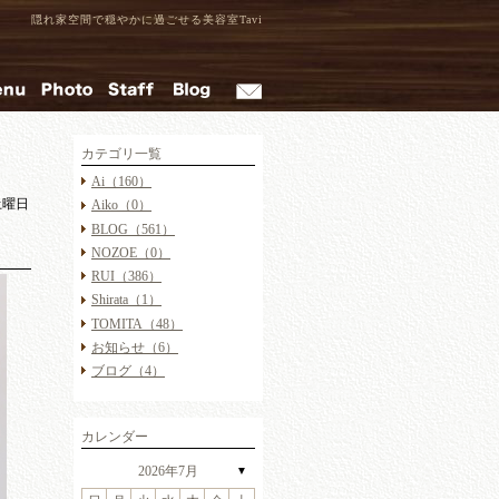
隠れ家空間で穏やかに過ごせる美容室Tavi
カテゴリ一覧
Ai
（160）
 土曜日
Aiko
（0）
内
BLOG
（561）
NOZOE
（0）
RUI
（386）
Shirata
（1）
TOMITA
（48）
お知らせ
（6）
ブログ
（4）
カレンダー
2026年7月
▼