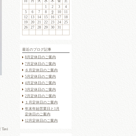
日
月
火
水
木
金
土
4
2
5
1
4
2
4
3
5
1
3
2
5
3
5
1
4
2
4
1
4
2
5
1
4
2
2
5
1
3
1
4
2
5
3
3
2
2
5
1
3
1
4
3
5
1
3
2
4
2
5
2
5
3
5
1
4
2
4
3
1
4
2
5
3
5
1
1
4
2
5
3
1
4
2
2
5
1
3
1
4
2
5
3
4
3
5
1
3
5
1
3
6
2
5
3
5
1
4
6
2
4
3
6
1
4
6
2
5
3
5
1
2
5
1
3
6
1
2
5
3
3
6
2
4
2
5
1
3
6
1
4
4
3
1
3
6
2
4
2
5
4
6
2
4
3
5
1
3
6
3
6
1
4
6
2
5
3
5
1
1
4
2
5
3
6
1
4
6
2
2
5
1
3
6
1
4
2
5
3
3
6
2
4
2
5
1
3
6
1
4
5
1
4
6
2
4
6
2
4
7
3
6
1
4
6
2
5
7
3
5
1
1
4
7
2
5
7
3
6
1
4
6
2
3
6
2
4
7
2
3
6
1
4
4
7
3
5
1
3
6
2
4
7
2
5
5
1
4
2
4
7
3
5
1
3
6
5
7
3
5
1
4
6
2
4
7
1
4
7
2
5
7
3
6
1
4
6
2
2
5
1
3
6
1
4
7
2
5
7
3
3
6
2
4
7
2
5
1
3
6
1
4
4
7
3
5
1
3
6
2
4
7
2
5
6
2
5
7
3
5
1
1
2
3
4
0
1
0
0
1
1
1
0
0
0
1
0
1
0
1
1
0
1
0
1
1
1
0
0
0
1
1
0
1
0
1
0
1
0
1
11
12
11
11
10
12
10
12
10
12
11
11
11
12
11
12
10
11
12
10
10
12
10
11
10
12
10
11
12
12
10
12
11
11
10
11
12
10
12
11
12
10
11
12
10
11
12
10
11
10
12
10
7
9
8
6
9
7
8
6
6
9
7
8
6
9
7
8
7
9
7
8
6
9
9
8
6
8
7
9
7
6
9
7
9
8
6
8
8
6
9
7
9
6
9
7
8
6
9
7
7
6
8
6
9
7
8
8
7
9
7
6
8
6
9
9
8
6
8
7
9
7
7
8
6
12
10
13
12
10
12
11
13
11
10
13
11
13
12
10
12
12
10
13
12
10
10
13
11
12
10
13
11
11
10
10
13
11
12
11
13
11
10
12
10
13
10
13
11
13
12
10
12
11
12
10
13
11
13
12
10
13
11
12
10
10
13
11
12
10
13
11
12
11
13
11
8
9
7
8
9
7
7
8
9
7
8
9
8
8
9
7
9
7
9
8
8
7
8
9
7
9
9
7
8
7
8
9
7
8
8
7
9
7
8
9
9
8
8
7
9
7
9
7
9
8
8
8
9
7
13
11
14
10
13
11
13
12
14
10
12
11
14
12
14
10
13
11
13
10
13
11
14
10
13
11
11
14
10
12
10
13
11
14
12
12
11
11
14
10
12
10
13
12
14
10
12
11
13
11
14
11
14
12
14
10
13
11
13
12
10
13
11
14
12
14
10
10
13
11
14
12
10
13
11
11
14
10
12
10
13
11
14
12
13
12
14
10
12
9
8
9
8
8
9
8
9
9
9
8
8
9
9
8
9
8
8
9
8
9
8
9
9
8
8
9
9
9
8
8
8
9
9
9
8
5
6
7
8
9
10
11
7
3
5
8
4
7
2
5
7
3
6
8
4
6
2
2
5
8
3
6
8
4
7
2
5
7
3
4
7
3
5
8
3
4
7
2
5
5
8
4
6
2
4
7
3
5
8
3
6
6
2
5
3
5
8
4
6
2
4
7
6
8
4
6
2
5
7
3
5
8
2
5
8
3
6
8
4
7
2
5
7
3
3
6
2
4
7
2
5
8
3
6
8
4
4
7
3
5
8
3
6
2
4
7
2
5
5
8
4
6
2
4
7
3
5
8
3
6
7
3
6
8
4
6
2
18
14
16
19
15
18
13
16
18
14
17
19
15
17
13
13
16
19
14
17
19
15
18
13
16
18
14
15
18
14
16
19
14
15
18
13
16
16
19
15
17
13
15
18
14
16
19
14
17
17
13
16
14
16
19
15
17
13
15
18
17
19
15
17
13
16
18
14
16
19
13
16
19
14
17
19
15
18
13
16
18
14
14
17
13
15
18
13
16
19
14
17
19
15
15
18
14
16
19
14
17
13
15
18
13
16
16
19
15
17
13
15
18
14
16
19
14
17
18
14
17
19
15
17
13
19
15
17
20
16
19
14
17
19
15
18
20
16
18
14
14
17
20
15
18
20
16
19
14
17
19
15
16
19
15
17
20
15
16
19
14
17
17
20
16
18
14
16
19
15
17
20
15
18
18
14
17
15
17
20
16
18
14
16
19
18
20
16
18
14
17
19
15
17
20
14
17
20
15
18
20
16
19
14
17
19
15
15
18
14
16
19
14
17
20
15
18
20
16
16
19
15
17
20
15
18
14
16
19
14
17
17
20
16
18
14
16
19
15
17
20
15
18
19
15
18
20
16
18
14
20
16
18
21
17
20
15
18
20
16
19
21
17
19
15
15
18
21
16
19
21
17
20
15
18
20
16
17
20
16
18
21
16
17
20
15
18
18
21
17
19
15
17
20
16
18
21
16
19
19
15
18
16
18
21
17
19
15
17
20
19
21
17
19
15
18
20
16
18
21
15
18
21
16
19
21
17
20
15
18
20
16
16
19
15
17
20
15
18
21
16
19
21
17
17
20
16
18
21
16
19
15
17
20
15
18
18
21
17
19
15
17
20
16
18
21
16
19
20
16
19
21
17
19
15
12
13
14
15
16
17
18
4
0
2
5
1
4
9
2
4
0
3
5
1
3
9
9
2
5
0
3
5
1
4
9
2
4
0
1
4
0
2
5
0
1
4
9
2
2
5
1
3
9
1
4
0
2
5
0
3
3
9
2
0
2
5
1
3
9
1
4
3
5
1
3
9
2
4
0
2
5
9
2
5
0
3
5
1
4
9
2
4
0
0
3
9
1
4
9
2
5
0
3
5
1
1
4
0
2
5
0
3
9
1
4
9
2
2
5
1
3
9
1
4
0
2
5
0
3
4
0
3
5
1
3
9
25
21
23
26
22
25
20
23
25
21
24
26
22
24
20
20
23
26
21
24
26
22
25
20
23
25
21
22
25
21
23
26
21
22
25
20
23
23
26
22
24
20
22
25
21
23
26
21
24
24
20
23
21
23
26
22
24
20
22
25
24
26
22
24
20
23
25
21
23
26
20
23
26
21
24
26
22
25
20
23
25
21
21
24
20
22
25
20
23
26
21
24
26
22
22
25
21
23
26
21
24
20
22
25
20
23
23
26
22
24
20
22
25
21
23
26
21
24
25
21
24
26
22
24
20
26
22
24
27
23
26
21
24
26
22
25
27
23
25
21
21
24
27
22
25
27
23
26
21
24
26
22
23
26
22
24
27
22
23
26
21
24
24
27
23
25
21
23
26
22
24
27
22
25
25
21
24
22
24
27
23
25
21
23
26
25
27
23
25
21
24
26
22
24
27
21
24
27
22
25
27
23
26
21
24
26
22
22
25
21
23
26
21
24
27
22
25
27
23
23
26
22
24
27
22
25
21
23
26
21
24
24
27
23
25
21
23
26
22
24
27
22
25
26
22
25
27
23
25
21
27
23
25
28
24
27
22
25
27
23
26
28
24
26
22
22
25
28
23
26
28
24
27
22
25
27
23
24
27
23
25
28
23
24
27
22
25
25
28
24
26
22
24
27
23
25
28
23
26
26
22
25
23
25
28
24
26
22
24
27
26
28
24
26
22
25
27
23
25
28
22
25
28
23
26
28
24
27
22
25
27
23
23
26
22
24
27
22
25
28
23
26
28
24
24
27
23
25
28
23
26
22
24
27
22
25
25
28
24
26
22
24
27
23
25
28
23
26
27
23
26
28
24
26
22
19
20
21
22
23
24
25
7
9
8
1
6
9
7
0
8
0
6
6
9
7
0
8
1
6
9
7
8
1
7
9
7
8
1
6
9
8
0
6
8
1
7
9
7
0
6
9
7
9
8
0
6
8
1
0
8
0
6
9
7
9
6
9
7
0
8
1
6
9
7
7
0
6
8
1
6
9
7
0
8
8
1
7
9
7
0
6
8
1
6
9
8
0
6
8
1
7
9
7
0
7
0
8
0
6
28
30
29
27
30
28
31
29
27
27
30
28
31
29
27
30
28
29
28
30
28
29
27
30
29
27
29
28
30
28
31
27
30
28
30
29
27
29
31
29
27
30
28
30
27
30
28
31
29
27
30
28
28
31
27
29
27
30
28
31
29
28
30
28
31
27
29
27
30
29
27
29
28
30
28
31
28
31
29
27
29
30
28
31
29
30
28
28
31
29
30
28
31
29
29
29
30
28
31
30
28
30
29
29
28
31
29
30
28
30
30
28
31
29
28
31
29
30
28
31
29
28
30
28
31
29
30
29
29
28
30
28
31
30
28
30
29
29
29
30
28
30
31
29
30
31
29
30
31
29
30
30
30
29
31
29
30
30
29
30
31
29
31
29
30
29
30
31
29
30
29
29
30
31
30
30
29
29
31
29
30
30
30
31
29
26
27
28
29
30
31
最近のブログ記事
8月定休日のご案内
7月定休日のご案内
６月定休日のご案内
5月定休日のご案内
4月定休日のご案内
3月定休日のご案内
2月定休日のご案内
１月定休日のご案内
年末年始営業日と1月
定休日のご案内
12月定休日のご案内
Tavi