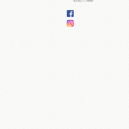
03-6277-5889