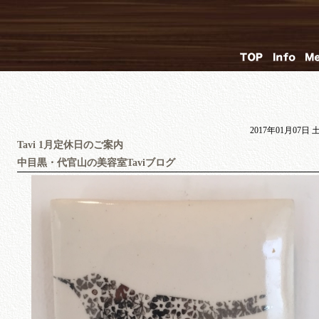
2017年01月07日
Tavi 1月定休日のご案
中目黒・代官山の美容室Taviブログ