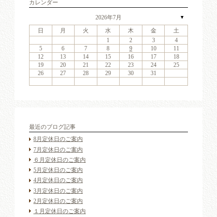
カレンダー
2026年7月
▼
日
月
火
水
木
金
土
6
2
4
7
3
6
1
4
6
2
5
7
3
5
1
1
4
7
2
5
7
3
6
1
4
6
2
3
6
2
4
7
2
3
6
1
4
4
7
3
5
1
3
6
2
4
7
2
5
5
1
4
2
4
7
3
5
1
3
6
5
7
3
5
1
4
6
2
4
7
1
4
7
2
5
7
3
6
1
4
6
2
2
5
1
3
6
1
4
7
2
5
7
3
3
6
2
4
7
2
5
1
3
6
1
4
4
7
3
5
1
3
6
2
4
7
2
5
6
2
5
7
3
5
1
1
2
3
4
13
11
14
10
13
11
13
12
14
10
12
11
14
12
14
10
13
11
13
10
13
11
14
10
13
11
11
14
10
12
10
13
11
14
12
12
11
11
14
10
12
10
13
12
14
10
12
11
13
11
14
11
14
12
14
10
13
11
13
12
10
13
11
14
12
14
10
10
13
11
14
12
10
13
11
11
14
10
12
10
13
11
14
12
13
12
14
10
12
9
8
9
8
8
9
8
9
9
9
8
8
9
9
8
9
8
8
9
8
9
8
9
9
8
8
9
9
9
8
8
8
9
9
9
8
5
6
7
8
9
10
11
20
16
18
21
17
20
15
18
20
16
19
21
17
19
15
15
18
21
16
19
21
17
20
15
18
20
16
17
20
16
18
21
16
17
20
15
18
18
21
17
19
15
17
20
16
18
21
16
19
19
15
18
16
18
21
17
19
15
17
20
19
21
17
19
15
18
20
16
18
21
15
18
21
16
19
21
17
20
15
18
20
16
16
19
15
17
20
15
18
21
16
19
21
17
17
20
16
18
21
16
19
15
17
20
15
18
18
21
17
19
15
17
20
16
18
21
16
19
20
16
19
21
17
19
15
12
13
14
15
16
17
18
27
23
25
28
24
27
22
25
27
23
26
28
24
26
22
22
25
28
23
26
28
24
27
22
25
27
23
24
27
23
25
28
23
24
27
22
25
25
28
24
26
22
24
27
23
25
28
23
26
26
22
25
23
25
28
24
26
22
24
27
26
28
24
26
22
25
27
23
25
28
22
25
28
23
26
28
24
27
22
25
27
23
23
26
22
24
27
22
25
28
23
26
28
24
24
27
23
25
28
23
26
22
24
27
22
25
25
28
24
26
22
24
27
23
25
28
23
26
27
23
26
28
24
26
22
19
20
21
22
23
24
25
30
31
29
30
31
29
30
31
29
30
30
30
29
31
29
30
30
29
30
31
29
31
29
30
29
30
31
29
30
29
29
30
31
30
30
29
29
31
29
30
30
30
31
29
26
27
28
29
30
31
最近のブログ記事
8月定休日のご案内
7月定休日のご案内
６月定休日のご案内
5月定休日のご案内
4月定休日のご案内
3月定休日のご案内
2月定休日のご案内
１月定休日のご案内