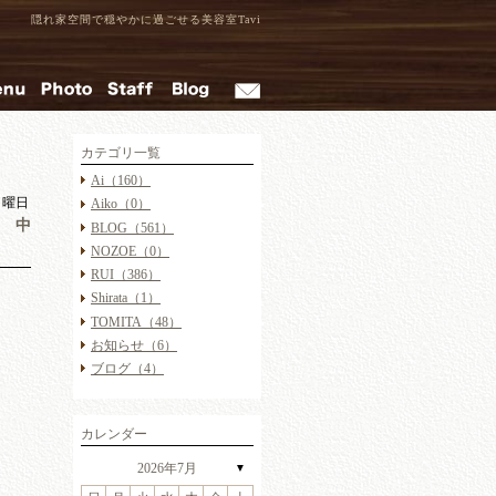
隠れ家空間で穏やかに過ごせる美容室Tavi
カテゴリ一覧
Ai
（160）
 日曜日
Aiko
（0）
 中
BLOG
（561）
NOZOE
（0）
RUI
（386）
Shirata
（1）
TOMITA
（48）
お知らせ
（6）
ブログ
（4）
カレンダー
2026年7月
▼