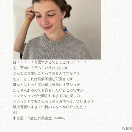
は！！！！！可愛すぎるでしょこれは！！！！
え、下向いて笑っているだけなのに
こんなに可愛いことってあるんですか？？
ちょっとこれは理解不能な可愛さです、、、
ほんとはもっと悶絶級に可愛いオフショが
たくさんあるのでお見せしたいところですが
コレクションが公開されるまでのお楽しみ
ということで皆さんもう少々お待ちくださいませ！！
以上可愛いすぎ２つ目のスタイル紹介でした！！
AI
中目黒・代官山の美容室TaviBlog
投稿者 