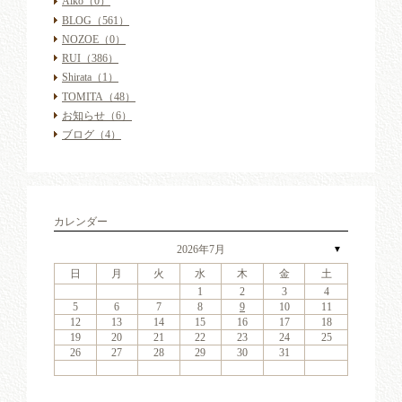
Aiko
（0）
BLOG
（561）
NOZOE
（0）
RUI
（386）
Shirata
（1）
TOMITA
（48）
お知らせ
（6）
ブログ
（4）
カレンダー
2026年7月
▼
日
月
火
水
木
金
土
6
2
4
7
3
6
1
4
6
2
5
7
3
5
1
1
4
7
2
5
7
3
6
1
4
6
2
3
6
2
4
7
2
3
6
1
4
4
7
3
5
1
3
6
2
4
7
2
5
5
1
4
2
4
7
3
5
1
3
6
5
7
3
5
1
4
6
2
4
7
1
4
7
2
5
7
3
6
1
4
6
2
2
5
1
3
6
1
4
7
2
5
7
3
3
6
2
4
7
2
5
1
3
6
1
4
4
7
3
5
1
3
6
2
4
7
2
5
6
2
5
7
3
5
1
1
2
3
4
13
11
14
10
13
11
13
12
14
10
12
11
14
12
14
10
13
11
13
10
13
11
14
10
13
11
11
14
10
12
10
13
11
14
12
12
11
11
14
10
12
10
13
12
14
10
12
11
13
11
14
11
14
12
14
10
13
11
13
12
10
13
11
14
12
14
10
10
13
11
14
12
10
13
11
11
14
10
12
10
13
11
14
12
13
12
14
10
12
9
8
9
8
8
9
8
9
9
9
8
8
9
9
8
9
8
8
9
8
9
8
9
9
8
8
9
9
9
8
8
8
9
9
9
8
5
6
7
8
9
10
11
20
16
18
21
17
20
15
18
20
16
19
21
17
19
15
15
18
21
16
19
21
17
20
15
18
20
16
17
20
16
18
21
16
17
20
15
18
18
21
17
19
15
17
20
16
18
21
16
19
19
15
18
16
18
21
17
19
15
17
20
19
21
17
19
15
18
20
16
18
21
15
18
21
16
19
21
17
20
15
18
20
16
16
19
15
17
20
15
18
21
16
19
21
17
17
20
16
18
21
16
19
15
17
20
15
18
18
21
17
19
15
17
20
16
18
21
16
19
20
16
19
21
17
19
15
12
13
14
15
16
17
18
27
23
25
28
24
27
22
25
27
23
26
28
24
26
22
22
25
28
23
26
28
24
27
22
25
27
23
24
27
23
25
28
23
24
27
22
25
25
28
24
26
22
24
27
23
25
28
23
26
26
22
25
23
25
28
24
26
22
24
27
26
28
24
26
22
25
27
23
25
28
22
25
28
23
26
28
24
27
22
25
27
23
23
26
22
24
27
22
25
28
23
26
28
24
24
27
23
25
28
23
26
22
24
27
22
25
25
28
24
26
22
24
27
23
25
28
23
26
27
23
26
28
24
26
22
19
20
21
22
23
24
25
30
31
29
30
31
29
30
31
29
30
30
30
29
31
29
30
30
29
30
31
29
31
29
30
29
30
31
29
30
29
29
30
31
30
30
29
29
31
29
30
30
30
31
29
26
27
28
29
30
31