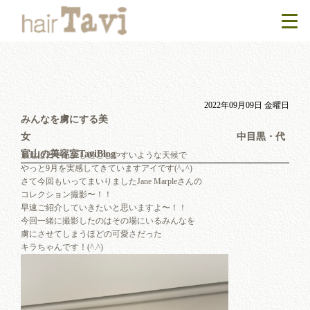
2022年09月09日 金曜日
みんなを虜にする美
女 中目黒・代
官山の美容室TaviBlog
最近は日中も少し過ごしやすいような天候で
やっと9月を実感してきていますアイです(^｡^)
さて今回もいってまいりましたJane Marpleさんの
コレクション撮影〜！！
早速ご紹介していきたいと思いますよ〜！！
今回一緒に撮影したのはその場にいるみんなを
虜にさせてしまうほどの可愛さだった
キラちゃんです！(^.^)