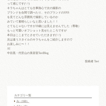
って感じです(^.^)
キラちゃんはとても仕事熱心で次の撮影の
ブランドを合間で調べたり、そのブランドのSNS
を見てどんな雰囲気で撮影しているのか
みていて素晴らしいなと思いました！！
とてもじゃないですが19歳には見えませんでした（尊敬）
もっと可愛いオフショット見せたところですが
本日はここまでとさせていただきます(^.^)
次は違うスタイルのキラちゃんをご紹介しますので
お楽しみに〜！！
AI
中目黒・代官山の美容室TaviBlog
投稿者 Tavi
カテゴリ一覧
Ai
（160）