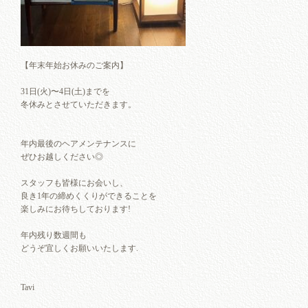
【年末年始お休みのご案内】
31日(火)〜4日(土)までを
冬休みとさせていただきます。
年内最後のヘアメンテナンスに
ぜひお越しください◎
スタッフも皆様にお会いし、
良き1年の締めくくりができることを
楽しみにお待ちしております!
年内残り数週間も
どうぞ宜しくお願いいたします.
Tavi