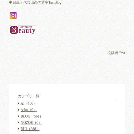
中目黒・代官山の美容室TaviBlog
投稿者 Tavi
カテゴリ一覧
Ai
（160）
Aiko
（0）
BLOG
（561）
NOZOE
（0）
RUI
（386）