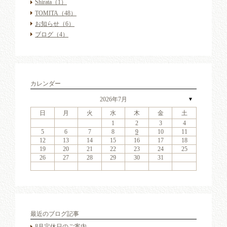
Shirata
（1）
TOMITA
（48）
お知らせ
（6）
ブログ
（4）
カレンダー
2026年7月
▼
日
月
火
水
木
金
土
6
2
4
7
3
6
1
4
6
2
5
7
3
5
1
1
4
7
2
5
7
3
6
1
4
6
2
3
6
2
4
7
2
3
6
1
4
4
7
3
5
1
3
6
2
4
7
2
5
5
1
4
2
4
7
3
5
1
3
6
5
7
3
5
1
4
6
2
4
7
1
4
7
2
5
7
3
6
1
4
6
2
2
5
1
3
6
1
4
7
2
5
7
3
3
6
2
4
7
2
5
1
3
6
1
4
4
7
3
5
1
3
6
2
4
7
2
5
6
2
5
7
3
5
1
1
2
3
4
13
11
14
10
13
11
13
12
14
10
12
11
14
12
14
10
13
11
13
10
13
11
14
10
13
11
11
14
10
12
10
13
11
14
12
12
11
11
14
10
12
10
13
12
14
10
12
11
13
11
14
11
14
12
14
10
13
11
13
12
10
13
11
14
12
14
10
10
13
11
14
12
10
13
11
11
14
10
12
10
13
11
14
12
13
12
14
10
12
9
8
9
8
8
9
8
9
9
9
8
8
9
9
8
9
8
8
9
8
9
8
9
9
8
8
9
9
9
8
8
8
9
9
9
8
5
6
7
8
9
10
11
20
16
18
21
17
20
15
18
20
16
19
21
17
19
15
15
18
21
16
19
21
17
20
15
18
20
16
17
20
16
18
21
16
17
20
15
18
18
21
17
19
15
17
20
16
18
21
16
19
19
15
18
16
18
21
17
19
15
17
20
19
21
17
19
15
18
20
16
18
21
15
18
21
16
19
21
17
20
15
18
20
16
16
19
15
17
20
15
18
21
16
19
21
17
17
20
16
18
21
16
19
15
17
20
15
18
18
21
17
19
15
17
20
16
18
21
16
19
20
16
19
21
17
19
15
12
13
14
15
16
17
18
27
23
25
28
24
27
22
25
27
23
26
28
24
26
22
22
25
28
23
26
28
24
27
22
25
27
23
24
27
23
25
28
23
24
27
22
25
25
28
24
26
22
24
27
23
25
28
23
26
26
22
25
23
25
28
24
26
22
24
27
26
28
24
26
22
25
27
23
25
28
22
25
28
23
26
28
24
27
22
25
27
23
23
26
22
24
27
22
25
28
23
26
28
24
24
27
23
25
28
23
26
22
24
27
22
25
25
28
24
26
22
24
27
23
25
28
23
26
27
23
26
28
24
26
22
19
20
21
22
23
24
25
30
31
29
30
31
29
30
31
29
30
30
30
29
31
29
30
30
29
30
31
29
31
29
30
29
30
31
29
30
29
29
30
31
30
30
29
29
31
29
30
30
30
31
29
26
27
28
29
30
31
最近のブログ記事
8月定休日のご案内